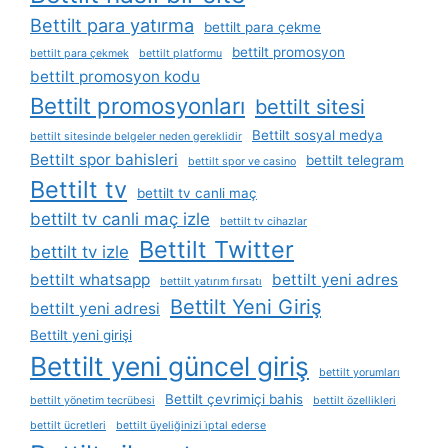
Bettilt para yatırma
bettilt para çekme
bettilt promosyon
bettilt para çekmek
bettilt platformu
bettilt promosyon kodu
Bettilt promosyonları
bettilt sitesi
Bettilt sosyal medya
bettilt sitesinde belgeler neden gereklidir
Bettilt spor bahisleri
bettilt telegram
bettilt spor ve casino
Bettilt tv
bettilt tv canli maç
bettilt tv canli maç izle
bettilt tv cihazlar
Bettilt Twitter
bettilt tv izle
bettilt whatsapp
bettilt yeni adres
bettilt yatırım fırsatı
Bettilt Yeni Giriş
bettilt yeni adresi
Bettilt yeni girişi
Bettilt yeni güncel giriş
bettilt yorumları
Bettilt çevrimiçi bahis
bettilt yönetim tecrübesi
bettilt özellikleri
bettilt ücretleri
bettilt üyeliğinizi i̇ptal ederse