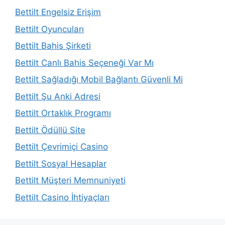
Bettilt Engelsiz Erişim
Bettilt Oyuncuları
Bettilt Bahis Şirketi
Bettilt Canlı Bahis Seçeneği Var Mı
Bettilt Sağladığı Mobil Bağlantı Güvenli Mi
Bettilt Şu Anki Adresi
Bettilt Ortaklık Programı
Bettilt Ödüllü Site
Bettilt Çevrimiçi Casino
Bettilt Sosyal Hesaplar
Bettilt Müşteri Memnuniyeti
Bettilt Casino İhtiyaçları