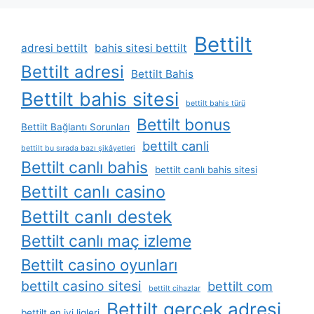
Bettilt
adresi bettilt
bahis sitesi bettilt
Bettilt adresi
Bettilt Bahis
Bettilt bahis sitesi
bettilt bahis türü
Bettilt bonus
Bettilt Bağlantı Sorunları
bettilt canli
bettilt bu sırada bazı şikâyetleri
Bettilt canlı bahis
bettilt canlı bahis sitesi
Bettilt canlı casino
Bettilt canlı destek
Bettilt canlı maç izleme
Bettilt casino oyunları
bettilt casino sitesi
bettilt com
bettilt cihazlar
Bettilt gerçek adresi
bettilt en iyi ligleri