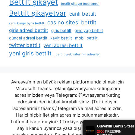
Bettilt şikayet
bettilt şikayet i̇ncelemesi
Bettilt şikayetvar
canli bettilt
casino sitesi bettilt
canlı bingo oyna bettilt
giris adresi bettilt
giris bettilt
giris yap bettilt
güncel adresi bettilt
kayit bettilt
mobil bettilt
twitter bettilt
yeni adresi bettilt
yeni giris bettilt
bettilt web sitesinin adresleri
Avrasya'nın en büyük reklam platformunda olmak için
Microsoft Teams:
reklam@avrasyamarketing.com
adresimizden veya Telegram: @Avrasyamarketing
adresimizden irtibat kurabilirsiniz. (Tek iletişim
adreslerimiz teams / telegram ve mail adresimizdir.
Harici hiçbir iletişim adresimiz bulunmamaktadır.
Lütfen itibar etmeyiniz.) Türkiye yasalarına göre 7258
sayılı kanun uyarınca yasa dışı bahis oynamanın
cezaları mevcuttur. Şu an bulunduğunuz site hiç bir