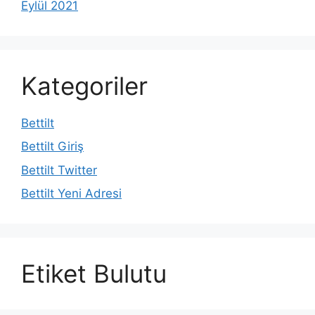
Eylül 2021
Kategoriler
Bettilt
Bettilt Giriş
Bettilt Twitter
Bettilt Yeni Adresi
Etiket Bulutu