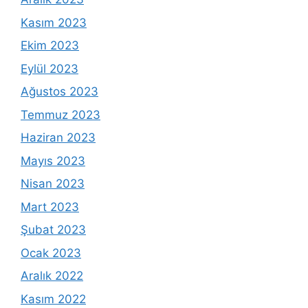
Kasım 2023
Ekim 2023
Eylül 2023
Ağustos 2023
Temmuz 2023
Haziran 2023
Mayıs 2023
Nisan 2023
Mart 2023
Şubat 2023
Ocak 2023
Aralık 2022
Kasım 2022