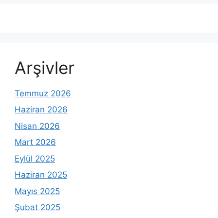
Arşivler
Temmuz 2026
Haziran 2026
Nisan 2026
Mart 2026
Eylül 2025
Haziran 2025
Mayıs 2025
Şubat 2025