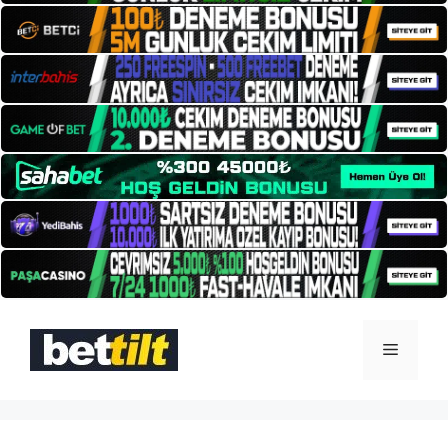
İçeriğe
atla
Menü