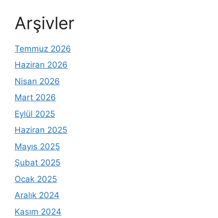
Arşivler
Temmuz 2026
Haziran 2026
Nisan 2026
Mart 2026
Eylül 2025
Haziran 2025
Mayıs 2025
Şubat 2025
Ocak 2025
Aralık 2024
Kasım 2024