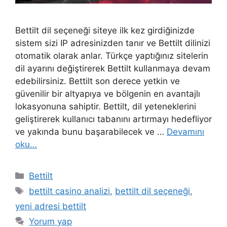
Bettilt dil seçeneği siteye ilk kez girdiğinizde
sistem sizi IP adresinizden tanır ve Bettilt dilinizi
otomatik olarak anlar. Türkçe yaptığınız sitelerin
dil ayarını değiştirerek Bettilt kullanmaya devam
edebilirsiniz. Bettilt son derece yetkin ve
güvenilir bir altyapıya ve bölgenin en avantajlı
lokasyonuna sahiptir. Bettilt, dil yeteneklerini
geliştirerek kullanıcı tabanını artırmayı hedefliyor
ve yakında bunu başarabilecek ve …
Devamını
oku…
Kategoriler
Bettilt
Etiketler
bettilt casino analizi
,
bettilt dil seçeneği
,
yeni adresi bettilt
Yorum yap