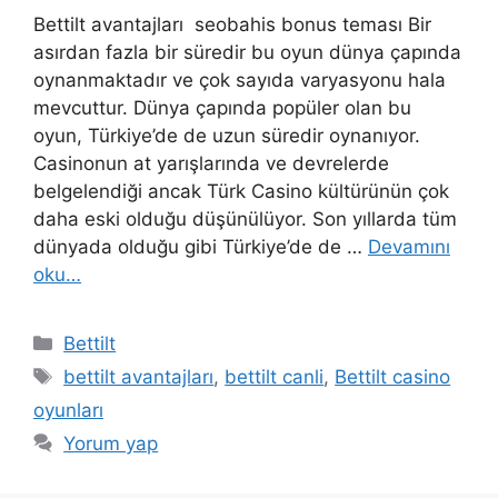
Bettilt avantajları seobahis bonus teması Bir
asırdan fazla bir süredir bu oyun dünya çapında
oynanmaktadır ve çok sayıda varyasyonu hala
mevcuttur. Dünya çapında popüler olan bu
oyun, Türkiye’de de uzun süredir oynanıyor.
Casinonun at yarışlarında ve devrelerde
belgelendiği ancak Türk Casino kültürünün çok
daha eski olduğu düşünülüyor. Son yıllarda tüm
dünyada olduğu gibi Türkiye’de de …
Devamını
oku…
Kategoriler
Bettilt
Etiketler
bettilt avantajları
,
bettilt canli
,
Bettilt casino
oyunları
Yorum yap