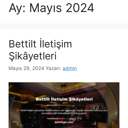
Ay:
Mayıs 2024
Bettilt İletişim
Şikâyetleri
Mayıs 29, 2024
Yazarı:
admin