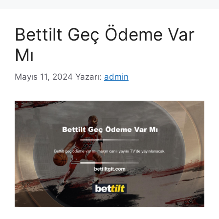
Bettilt Geç Ödeme Var
Mı
Mayıs 11, 2024
Yazarı:
admin