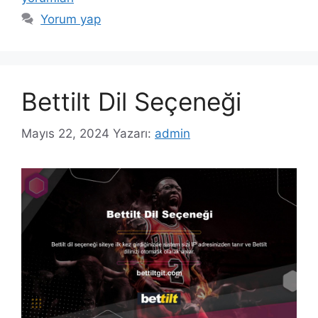
Yorum yap
Bettilt Dil Seçeneği
Mayıs 22, 2024
Yazarı:
admin