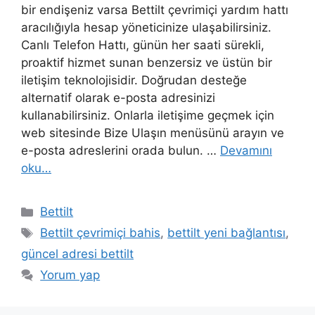
bir endişeniz varsa Bettilt çevrimiçi yardım hattı
aracılığıyla hesap yöneticinize ulaşabilirsiniz.
Canlı Telefon Hattı, günün her saati sürekli,
proaktif hizmet sunan benzersiz ve üstün bir
iletişim teknolojisidir. Doğrudan desteğe
alternatif olarak e-posta adresinizi
kullanabilirsiniz. Onlarla iletişime geçmek için
web sitesinde Bize Ulaşın menüsünü arayın ve
e-posta adreslerini orada bulun. …
Devamını
oku…
Kategoriler
Bettilt
Etiketler
Bettilt çevrimiçi bahis
,
bettilt yeni bağlantısı
,
güncel adresi bettilt
Yorum yap