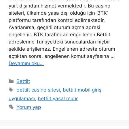
yurt dışından hizmet vermektedir. Bu casino
siteleri, ülkemde yasa dışı olduğu için ‘BTK’
platformu tarafından kontrol edilmektedir.
Ayarlanırsa, geçerli oturum açma adresi
engellenir. BTK tarafından engellenen Bettilt
adreslerine Türkiye’deki sunuculardan hiçbir
şekilde erişilemez. Engellenen adreste oturum
açtıktan sonra, engellenen komut sayfasına …
Devamını oku…
Kategoriler
Bettilt
Etiketler
bettilt casino sitesi
,
bettilt mobil giriş
uygulaması
,
bettilt yasal mıdır
Yorum yap