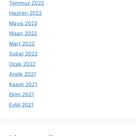
Temmuz 2022
Haziran 2022
Mayıs 2022
Nisan 2022
Mart 2022
Şubat 2022
Ocak 2022
Aralık 2021
Kasım 2021
Ekim 2021
Eylül 2021