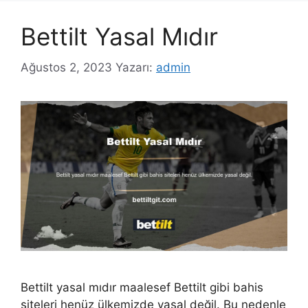
Bettilt Yasal Mıdır
Ağustos 2, 2023
Yazarı:
admin
Bettilt yasal mıdır maalesef Bettilt gibi bahis
siteleri henüz ülkemizde yasal değil. Bu nedenle