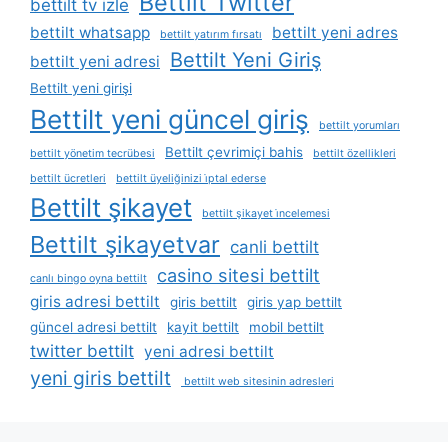
Bettilt Twitter
bettilt tv izle
bettilt whatsapp
bettilt yeni adres
bettilt yatırım fırsatı
Bettilt Yeni Giriş
bettilt yeni adresi
Bettilt yeni girişi
Bettilt yeni güncel giriş
bettilt yorumları
Bettilt çevrimiçi bahis
bettilt yönetim tecrübesi
bettilt özellikleri
bettilt ücretleri
bettilt üyeliğinizi i̇ptal ederse
Bettilt şikayet
bettilt şikayet i̇ncelemesi
Bettilt şikayetvar
canli bettilt
casino sitesi bettilt
canlı bingo oyna bettilt
giris adresi bettilt
giris bettilt
giris yap bettilt
güncel adresi bettilt
kayit bettilt
mobil bettilt
twitter bettilt
yeni adresi bettilt
yeni giris bettilt
bettilt web sitesinin adresleri