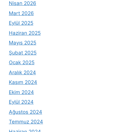
Nisan 2026
Mart 2026
Eylül 2025
Haziran 2025
Mayıs 2025
Şubat 2025
Ocak 2025
Aralık 2024
Kasım 2024
Ekim 2024
Eylül 2024
Ağustos 2024
Temmuz 2024
Haziran 2024