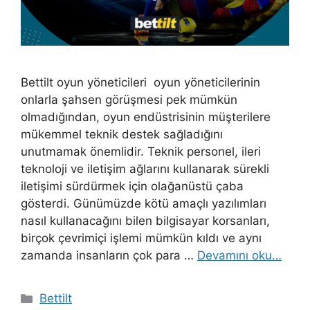
Bettilt oyun yöneticileri oyun yöneticilerinin
onlarla şahsen görüşmesi pek mümkün
olmadığından, oyun endüstrisinin müşterilere
mükemmel teknik destek sağladığını
unutmamak önemlidir. Teknik personel, ileri
teknoloji ve iletişim ağlarını kullanarak sürekli
iletişimi sürdürmek için olağanüstü çaba
gösterdi. Günümüzde kötü amaçlı yazılımları
nasıl kullanacağını bilen bilgisayar korsanları,
birçok çevrimiçi işlemi mümkün kıldı ve aynı
zamanda insanların çok para …
Devamını oku…
Kategoriler
Bettilt