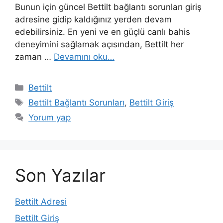
Bunun için güncel Bettilt bağlantı sorunları giriş
adresine gidip kaldığınız yerden devam
edebilirsiniz. En yeni ve en güçlü canlı bahis
deneyimini sağlamak açısından, Bettilt her
zaman …
Devamını oku…
Kategoriler
Bettilt
Etiketler
Bettilt Bağlantı Sorunları
,
Bettilt Giriş
Yorum yap
Son Yazılar
Bettilt Adresi
Bettilt Giriş