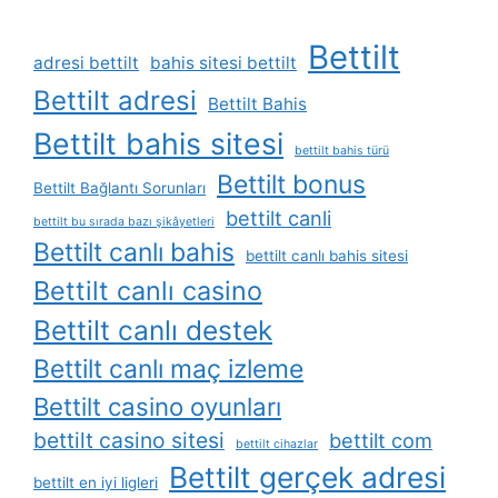
Bettilt
adresi bettilt
bahis sitesi bettilt
Bettilt adresi
Bettilt Bahis
Bettilt bahis sitesi
bettilt bahis türü
Bettilt bonus
Bettilt Bağlantı Sorunları
bettilt canli
bettilt bu sırada bazı şikâyetleri
Bettilt canlı bahis
bettilt canlı bahis sitesi
Bettilt canlı casino
Bettilt canlı destek
Bettilt canlı maç izleme
Bettilt casino oyunları
bettilt casino sitesi
bettilt com
bettilt cihazlar
Bettilt gerçek adresi
bettilt en iyi ligleri