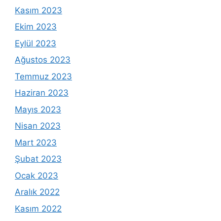
Kasım 2023
Ekim 2023
Eylül 2023
Ağustos 2023
Temmuz 2023
Haziran 2023
Mayıs 2023
Nisan 2023
Mart 2023
Şubat 2023
Ocak 2023
Aralık 2022
Kasım 2022