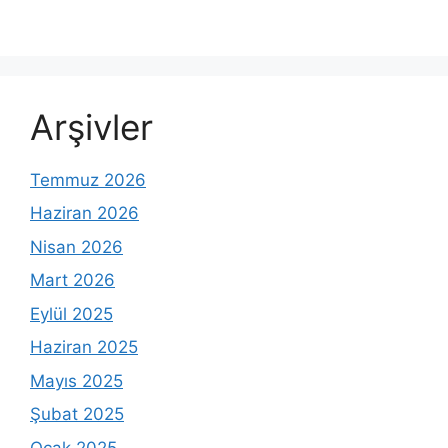
Arşivler
Temmuz 2026
Haziran 2026
Nisan 2026
Mart 2026
Eylül 2025
Haziran 2025
Mayıs 2025
Şubat 2025
Ocak 2025