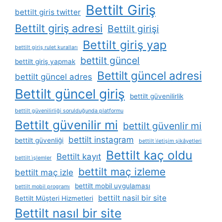
Bettilt Giriş
bettilt giris twitter
Bettilt giriş adresi
Bettilt girişi
Bettilt giriş yap
bettilt giriş rulet kuralları
bettilt güncel
bettilt giriş yapmak
Bettilt güncel adresi
bettilt güncel adres
Bettilt güncel giriş
bettilt güvenilirlik
bettilt güvenilirliği sorulduğunda platformu
Bettilt güvenilir mi
bettilt güvenlir mi
bettilt instagram
bettilt güvenliği
bettilt i̇letişim şikâyetleri
Bettilt kaç oldu
Bettilt kayıt
bettilt i̇şlemler
bettilt maç izleme
bettilt maç izle
bettilt mobil uygulaması
bettilt mobil programı
bettilt nasil bir site
Bettilt Müşteri Hizmetleri
Bettilt nasıl bir site