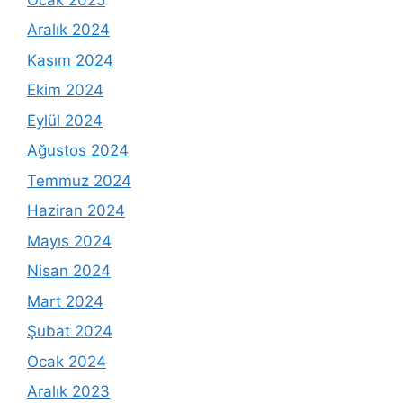
Aralık 2024
Kasım 2024
Ekim 2024
Eylül 2024
Ağustos 2024
Temmuz 2024
Haziran 2024
Mayıs 2024
Nisan 2024
Mart 2024
Şubat 2024
Ocak 2024
Aralık 2023