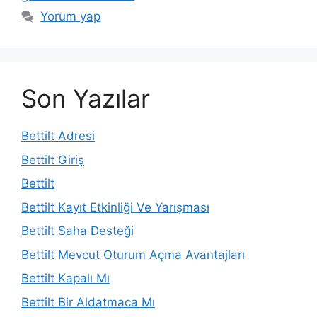
Yorum yap
Son Yazılar
Bettilt Adresi
Bettilt Giriş
Bettilt
Bettilt Kayıt Etkinliği Ve Yarışması
Bettilt Saha Desteği
Bettilt Mevcut Oturum Açma Avantajları
Bettilt Kapalı Mı
Bettilt Bir Aldatmaca Mı