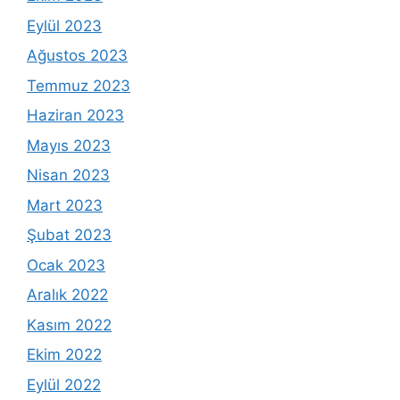
Eylül 2023
Ağustos 2023
Temmuz 2023
Haziran 2023
Mayıs 2023
Nisan 2023
Mart 2023
Şubat 2023
Ocak 2023
Aralık 2022
Kasım 2022
Ekim 2022
Eylül 2022