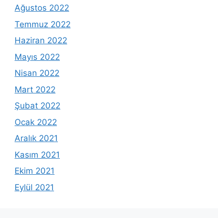
Ağustos 2022
Temmuz 2022
Haziran 2022
Mayıs 2022
Nisan 2022
Mart 2022
Şubat 2022
Ocak 2022
Aralık 2021
Kasım 2021
Ekim 2021
Eylül 2021