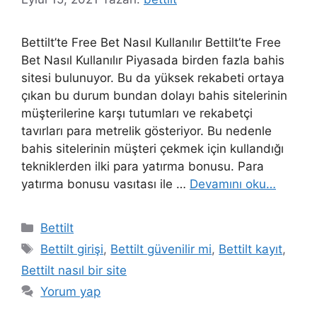
Bettilt’te Free Bet Nasıl Kullanılır Bettilt’te Free
Bet Nasıl Kullanılır Piyasada birden fazla bahis
sitesi bulunuyor. Bu da yüksek rekabeti ortaya
çıkan bu durum bundan dolayı bahis sitelerinin
müşterilerine karşı tutumları ve rekabetçi
tavırları para metrelik gösteriyor. Bu nedenle
bahis sitelerinin müşteri çekmek için kullandığı
tekniklerden ilki para yatırma bonusu. Para
yatırma bonusu vasıtası ile …
Devamını oku…
Kategoriler
Bettilt
Etiketler
Bettilt girişi
,
Bettilt güvenilir mi
,
Bettilt kayıt
,
Bettilt nasıl bir site
Yorum yap