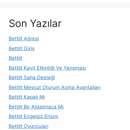
Son Yazılar
Bettilt Adresi
Bettilt Giriş
Bettilt
Bettilt Kayıt Etkinliği Ve Yarışması
Bettilt Saha Desteği
Bettilt Mevcut Oturum Açma Avantajları
Bettilt Kapalı Mı
Bettilt Bir Aldatmaca Mı
Bettilt Engelsiz Erişim
Bettilt Oyuncuları