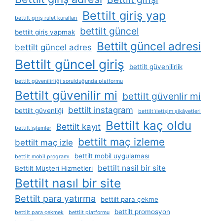
Bettilt giriş yap
bettilt giriş rulet kuralları
bettilt güncel
bettilt giriş yapmak
Bettilt güncel adresi
bettilt güncel adres
Bettilt güncel giriş
bettilt güvenilirlik
bettilt güvenilirliği sorulduğunda platformu
Bettilt güvenilir mi
bettilt güvenlir mi
bettilt instagram
bettilt güvenliği
bettilt i̇letişim şikâyetleri
Bettilt kaç oldu
Bettilt kayıt
bettilt i̇şlemler
bettilt maç izleme
bettilt maç izle
bettilt mobil uygulaması
bettilt mobil programı
bettilt nasil bir site
Bettilt Müşteri Hizmetleri
Bettilt nasıl bir site
Bettilt para yatırma
bettilt para çekme
bettilt promosyon
bettilt para çekmek
bettilt platformu