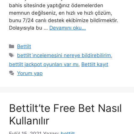
bahis sitesinde yaptığınız ödemelerden
memnun değilseniz, en hızlı ve hızlı çözüm,
bunu 7/24 canlı destek ekibimize bildirmektir.
Dolayısıyla bu …
Devamını oku…
Kategoriler
Bettilt
Etiketler
bettilt i̇ncelemesini nereye bildirebilirim
,
bettilt jackpot oyunları var mı
,
Bettilt kayıt
Yorum yap
Bettilt’te Free Bet Nasıl
Kullanılır
Eylül 15, 2021
Yazarı:
bettilt