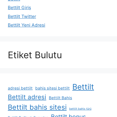
Bettilt Giriş
Bettilt Twitter
Bettilt Yeni Adresi
Etiket Bulutu
Bettilt
adresi bettilt
bahis sitesi bettilt
Bettilt adresi
Bettilt Bahis
Bettilt bahis sitesi
bettilt bahis türü
Bettilt bonus