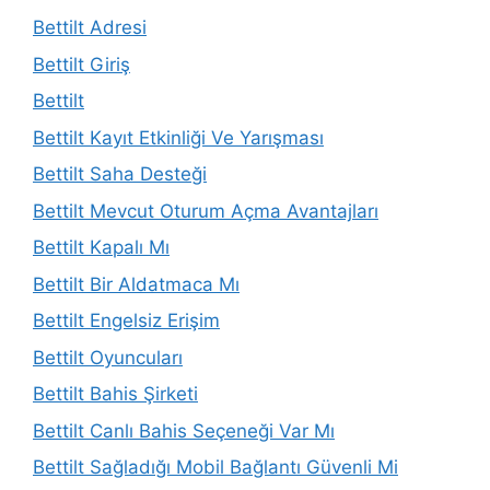
Bettilt Adresi
Bettilt Giriş
Bettilt
Bettilt Kayıt Etkinliği Ve Yarışması
Bettilt Saha Desteği
Bettilt Mevcut Oturum Açma Avantajları
Bettilt Kapalı Mı
Bettilt Bir Aldatmaca Mı
Bettilt Engelsiz Erişim
Bettilt Oyuncuları
Bettilt Bahis Şirketi
Bettilt Canlı Bahis Seçeneği Var Mı
Bettilt Sağladığı Mobil Bağlantı Güvenli Mi