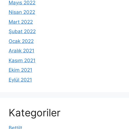
Mayıs 2022
Nisan 2022
Mart 2022
Şubat 2022
Ocak 2022
Aralık 2021
Kasım 2021
Ekim 2021
Eylül 2021
Kategoriler
Bettilt