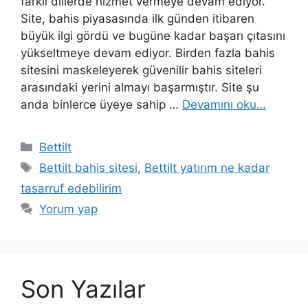
farklı dillerde hizmet vermeye devam ediyor.
Site, bahis piyasasında ilk günden itibaren
büyük ilgi gördü ve bugüne kadar başarı çıtasını
yükseltmeye devam ediyor. Birden fazla bahis
sitesini maskeleyerek güvenilir bahis siteleri
arasındaki yerini almayı başarmıştır. Site şu
anda binlerce üyeye sahip …
Devamını oku…
Kategoriler
Bettilt
Etiketler
Bettilt bahis sitesi
,
Bettilt yatırım ne kadar
tasarruf edebilirim
Yorum yap
Son Yazılar