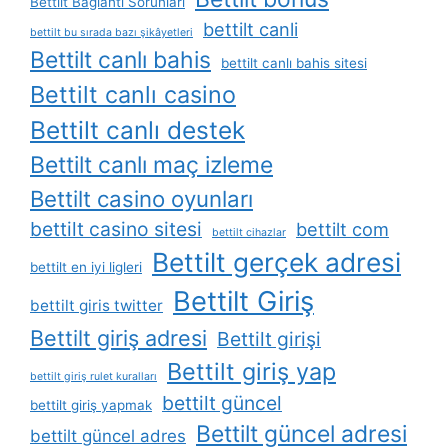
Bettilt Bağlantı Sorunları
bettilt canli
bettilt bu sırada bazı şikâyetleri
Bettilt canlı bahis
bettilt canlı bahis sitesi
Bettilt canlı casino
Bettilt canlı destek
Bettilt canlı maç izleme
Bettilt casino oyunları
bettilt casino sitesi
bettilt com
bettilt cihazlar
Bettilt gerçek adresi
bettilt en iyi ligleri
Bettilt Giriş
bettilt giris twitter
Bettilt giriş adresi
Bettilt girişi
Bettilt giriş yap
bettilt giriş rulet kuralları
bettilt güncel
bettilt giriş yapmak
Bettilt güncel adresi
bettilt güncel adres