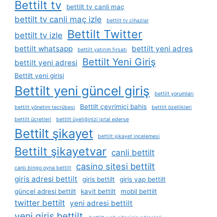
Bettilt tv
bettilt tv canli maç
bettilt tv canli maç izle
bettilt tv cihazlar
Bettilt Twitter
bettilt tv izle
bettilt whatsapp
bettilt yeni adres
bettilt yatırım fırsatı
Bettilt Yeni Giriş
bettilt yeni adresi
Bettilt yeni girişi
Bettilt yeni güncel giriş
bettilt yorumları
Bettilt çevrimiçi bahis
bettilt yönetim tecrübesi
bettilt özellikleri
bettilt ücretleri
bettilt üyeliğinizi i̇ptal ederse
Bettilt şikayet
bettilt şikayet i̇ncelemesi
Bettilt şikayetvar
canli bettilt
casino sitesi bettilt
canlı bingo oyna bettilt
giris adresi bettilt
giris bettilt
giris yap bettilt
güncel adresi bettilt
kayit bettilt
mobil bettilt
twitter bettilt
yeni adresi bettilt
yeni giris bettilt