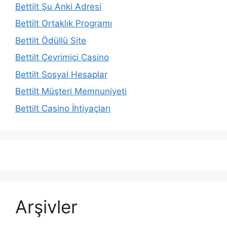
Bettilt Şu Anki Adresi
Bettilt Ortaklık Programı
Bettilt Ödüllü Site
Bettilt Çevrimiçi Casino
Bettilt Sosyal Hesaplar
Bettilt Müşteri Memnuniyeti
Bettilt Casino İhtiyaçları
Arşivler