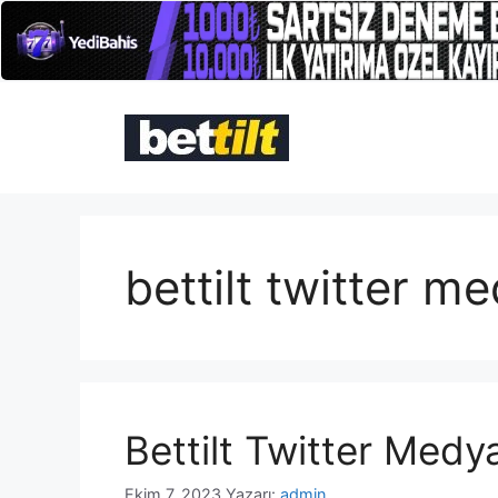
İçeriğe
atla
bettilt twitter m
Bettilt Twitter Medy
Ekim 7, 2023
Yazarı:
admin