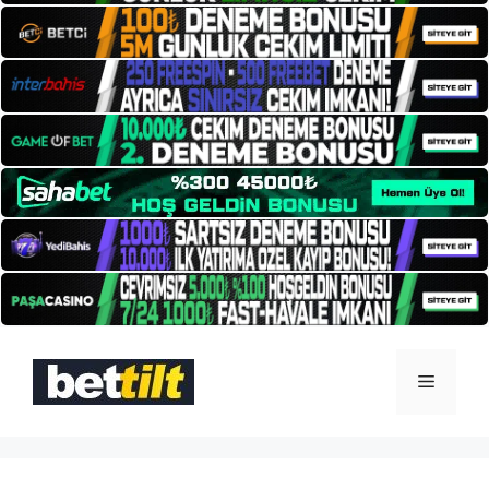
İçeriğe
atla
Menü