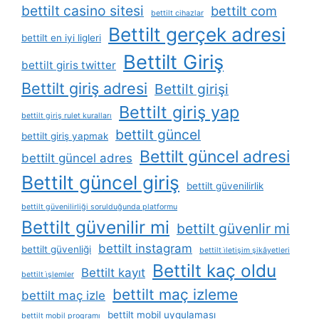
bettilt casino sitesi
bettilt com
bettilt cihazlar
Bettilt gerçek adresi
bettilt en iyi ligleri
Bettilt Giriş
bettilt giris twitter
Bettilt giriş adresi
Bettilt girişi
Bettilt giriş yap
bettilt giriş rulet kuralları
bettilt güncel
bettilt giriş yapmak
Bettilt güncel adresi
bettilt güncel adres
Bettilt güncel giriş
bettilt güvenilirlik
bettilt güvenilirliği sorulduğunda platformu
Bettilt güvenilir mi
bettilt güvenlir mi
bettilt instagram
bettilt güvenliği
bettilt i̇letişim şikâyetleri
Bettilt kaç oldu
Bettilt kayıt
bettilt i̇şlemler
bettilt maç izleme
bettilt maç izle
bettilt mobil uygulaması
bettilt mobil programı