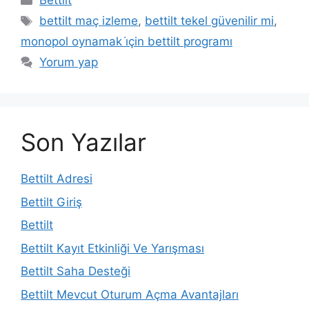
Bettilt
Etiketler
bettilt maç izleme
,
bettilt tekel güvenilir mi
,
monopol oynamak i̇çin bettilt programı
Yorum yap
Son Yazılar
Bettilt Adresi
Bettilt Giriş
Bettilt
Bettilt Kayıt Etkinliği Ve Yarışması
Bettilt Saha Desteği
Bettilt Mevcut Oturum Açma Avantajları