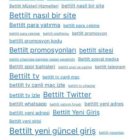
bettilt nasil bir site
Bettilt Müşteri Hizmetleri
Bettilt nasıl bir site
Bettilt para yatırma
bettilt para çekme
bettilt promosyon
bettilt para çekmek
bettilt platformu
bettilt promosyon kodu
Bettilt promosyonları
bettilt sitesi
Bettilt sosyal medya
bettilt sitesinde belgeler neden gereklidir
Bettilt spor bahisleri
bettilt telegram
bettilt spor ve casino
Bettilt tv
bettilt tv canli maç
bettilt tv canli maç izle
bettilt tv cihazlar
Bettilt Twitter
bettilt tv izle
bettilt whatsapp
bettilt yeni adres
bettilt yatırım fırsatı
Bettilt Yeni Giriş
bettilt yeni adresi
Bettilt yeni girişi
Bettilt yeni güncel giriş
bettilt yorumları