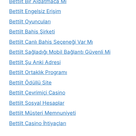
Bettilt Bir Aldatmaca Mı
Bettilt Engelsiz Erişim
Bettilt Oyuncuları
Bettilt Bahis Şirketi
Bettilt Canlı Bahis Seçeneği Var Mı
Bettilt Sağladığı Mobil Bağlantı Güvenli Mi
Bettilt Şu Anki Adresi
Bettilt Ortaklık Programı
Bettilt Ödüllü Site
Bettilt Çevrimiçi Casino
Bettilt Sosyal Hesaplar
Bettilt Müşteri Memnuniyeti
Bettilt Casino İhtiyaçları