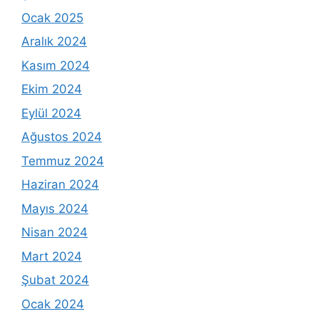
Ocak 2025
Aralık 2024
Kasım 2024
Ekim 2024
Eylül 2024
Ağustos 2024
Temmuz 2024
Haziran 2024
Mayıs 2024
Nisan 2024
Mart 2024
Şubat 2024
Ocak 2024