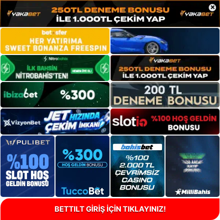
×
BETTILT GİRİŞ İÇİN TIKLAYINIZ!