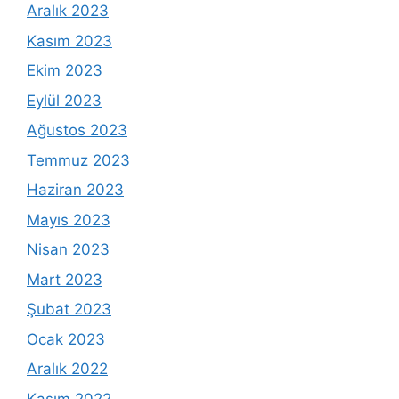
Aralık 2023
Kasım 2023
Ekim 2023
Eylül 2023
Ağustos 2023
Temmuz 2023
Haziran 2023
Mayıs 2023
Nisan 2023
Mart 2023
Şubat 2023
Ocak 2023
Aralık 2022
Kasım 2022