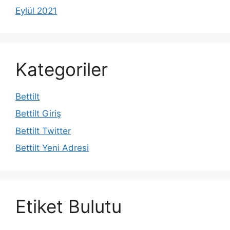
Eylül 2021
Kategoriler
Bettilt
Bettilt Giriş
Bettilt Twitter
Bettilt Yeni Adresi
Etiket Bulutu