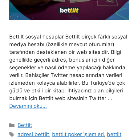
Bettilt sosyal hesaplar Bettilt birçok farklı sosyal
medya hesabı (özellikle mevcut oturumlar)
tarafından desteklenen bir web sitesidir. Bilgi
genellikle geçerli adres, bonuslar için diğer
seçenekler ve nasıl ödeme yapılacağı hakkında
verilir. Bahisçiler Twitter hesaplarından verileri
izlemeden kolayca alabilirler. Bu Türkiye’de çok
güçlü ve etkili bir kitap. İhtiyacınız olan bilgileri
bulmak için Bettilt web sitesinin Twitter …
Devamını oku…
Kategoriler
Bettilt
Etiketler
adresi bettilt
,
bettilt poker i̇şlemleri
,
bettilt