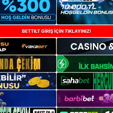
BETTILT GİRİŞ İÇİN TIKLAYINIZ!