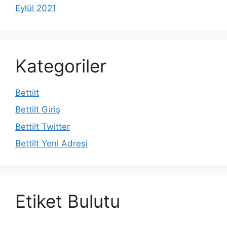
Eylül 2021
Kategoriler
Bettilt
Bettilt Giriş
Bettilt Twitter
Bettilt Yeni Adresi
Etiket Bulutu