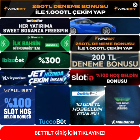
×
BETTILT GİRİŞ İÇİN TIKLAYINIZ!