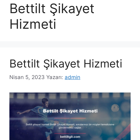
Bettilt Şikayet
Hizmeti
Bettilt Şikayet Hizmeti
Nisan 5, 2023
Yazarı:
admin