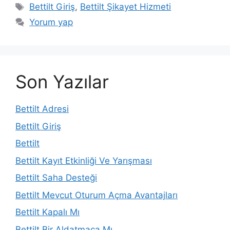
Etiketler
Bettilt Giriş
,
Bettilt Şikayet Hizmeti
Yorum yap
Son Yazılar
Bettilt Adresi
Bettilt Giriş
Bettilt
Bettilt Kayıt Etkinliği Ve Yarışması
Bettilt Saha Desteği
Bettilt Mevcut Oturum Açma Avantajları
Bettilt Kapalı Mı
Bettilt Bir Aldatmaca Mı