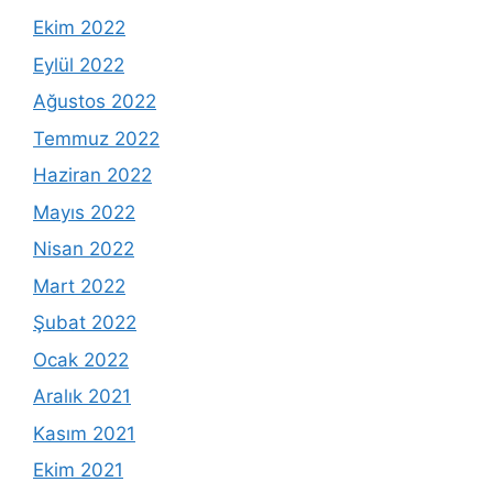
Ekim 2022
Eylül 2022
Ağustos 2022
Temmuz 2022
Haziran 2022
Mayıs 2022
Nisan 2022
Mart 2022
Şubat 2022
Ocak 2022
Aralık 2021
Kasım 2021
Ekim 2021