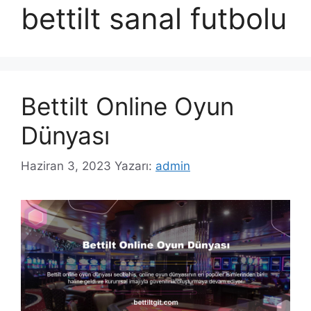
bettilt sanal futbolu
Bettilt Online Oyun
Dünyası
Haziran 3, 2023
Yazarı:
admin