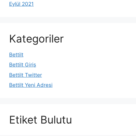
Eylül 2021
Kategoriler
Bettilt
Bettilt Giriş
Bettilt Twitter
Bettilt Yeni Adresi
Etiket Bulutu