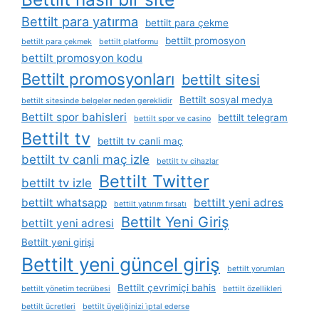
Bettilt para yatırma
bettilt para çekme
bettilt promosyon
bettilt para çekmek
bettilt platformu
bettilt promosyon kodu
Bettilt promosyonları
bettilt sitesi
Bettilt sosyal medya
bettilt sitesinde belgeler neden gereklidir
Bettilt spor bahisleri
bettilt telegram
bettilt spor ve casino
Bettilt tv
bettilt tv canli maç
bettilt tv canli maç izle
bettilt tv cihazlar
Bettilt Twitter
bettilt tv izle
bettilt whatsapp
bettilt yeni adres
bettilt yatırım fırsatı
Bettilt Yeni Giriş
bettilt yeni adresi
Bettilt yeni girişi
Bettilt yeni güncel giriş
bettilt yorumları
Bettilt çevrimiçi bahis
bettilt yönetim tecrübesi
bettilt özellikleri
bettilt ücretleri
bettilt üyeliğinizi i̇ptal ederse