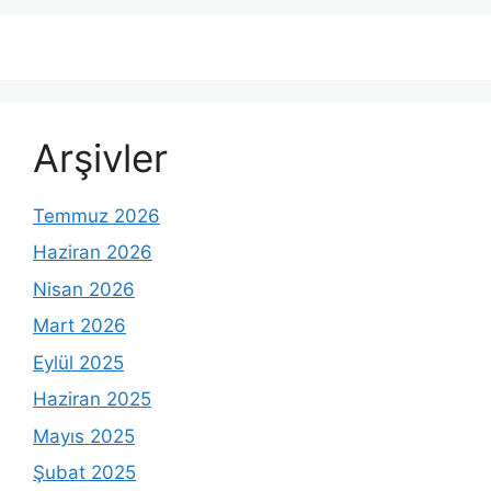
Arşivler
Temmuz 2026
Haziran 2026
Nisan 2026
Mart 2026
Eylül 2025
Haziran 2025
Mayıs 2025
Şubat 2025