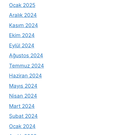
Ocak 2025
Aralık 2024
Kasım 2024
Ekim 2024
Eylül 2024
Ağustos 2024
Temmuz 2024
Haziran 2024
Mayıs 2024
Nisan 2024
Mart 2024
Şubat 2024
Ocak 2024