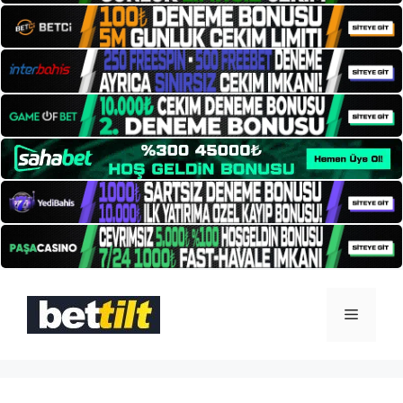
İçeriğe
atla
Menü