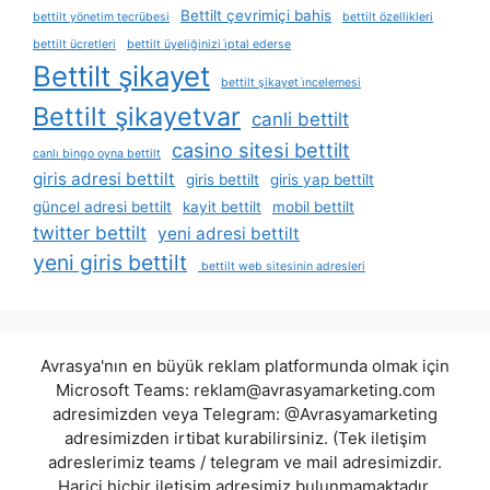
Bettilt çevrimiçi bahis
bettilt yönetim tecrübesi
bettilt özellikleri
bettilt ücretleri
bettilt üyeliğinizi i̇ptal ederse
Bettilt şikayet
bettilt şikayet i̇ncelemesi
Bettilt şikayetvar
canli bettilt
casino sitesi bettilt
canlı bingo oyna bettilt
giris adresi bettilt
giris bettilt
giris yap bettilt
güncel adresi bettilt
kayit bettilt
mobil bettilt
twitter bettilt
yeni adresi bettilt
yeni giris bettilt
bettilt web sitesinin adresleri
Avrasya'nın en büyük reklam platformunda olmak için
Microsoft Teams:
reklam@avrasyamarketing.com
adresimizden veya Telegram: @Avrasyamarketing
adresimizden irtibat kurabilirsiniz. (Tek iletişim
adreslerimiz teams / telegram ve mail adresimizdir.
Harici hiçbir iletişim adresimiz bulunmamaktadır.