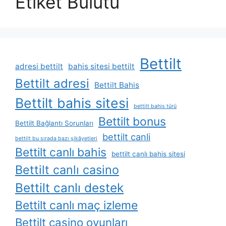
Etiket Bulutu
Bettilt
adresi bettilt
bahis sitesi bettilt
Bettilt adresi
Bettilt Bahis
Bettilt bahis sitesi
bettilt bahis türü
Bettilt bonus
Bettilt Bağlantı Sorunları
bettilt canli
bettilt bu sırada bazı şikâyetleri
Bettilt canlı bahis
bettilt canlı bahis sitesi
Bettilt canlı casino
Bettilt canlı destek
Bettilt canlı maç izleme
Bettilt casino oyunları