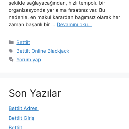
şekilde sağlayacağından, hızlı tempolu bir
organizasyonda yer alma fırsatınız var. Bu
nedenle, en makul karardan bağımsız olarak her
zaman başarılı bir …
Devamını oku…
Kategoriler
Bettilt
Etiketler
Bettilt Online Blackjack
Yorum yap
Son Yazılar
Bettilt Adresi
Bettilt Giriş
Bettilt