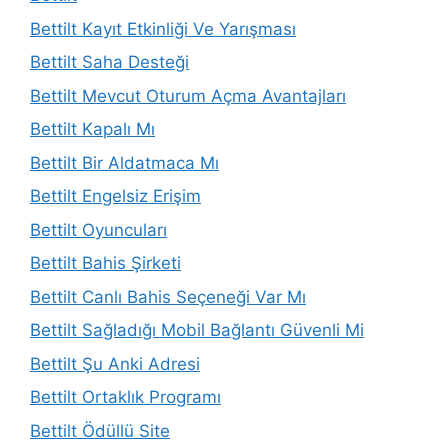
Bettilt Kayıt Etkinliği Ve Yarışması
Bettilt Saha Desteği
Bettilt Mevcut Oturum Açma Avantajları
Bettilt Kapalı Mı
Bettilt Bir Aldatmaca Mı
Bettilt Engelsiz Erişim
Bettilt Oyuncuları
Bettilt Bahis Şirketi
Bettilt Canlı Bahis Seçeneği Var Mı
Bettilt Sağladığı Mobil Bağlantı Güvenli Mi
Bettilt Şu Anki Adresi
Bettilt Ortaklık Programı
Bettilt Ödüllü Site