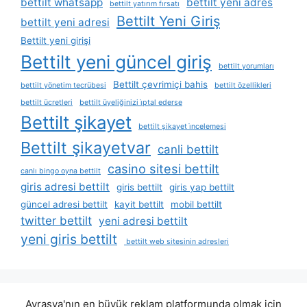
bettilt whatsapp
bettilt yeni adres
bettilt yatırım fırsatı
Bettilt Yeni Giriş
bettilt yeni adresi
Bettilt yeni girişi
Bettilt yeni güncel giriş
bettilt yorumları
Bettilt çevrimiçi bahis
bettilt yönetim tecrübesi
bettilt özellikleri
bettilt ücretleri
bettilt üyeliğinizi i̇ptal ederse
Bettilt şikayet
bettilt şikayet i̇ncelemesi
Bettilt şikayetvar
canli bettilt
casino sitesi bettilt
canlı bingo oyna bettilt
giris adresi bettilt
giris bettilt
giris yap bettilt
güncel adresi bettilt
kayit bettilt
mobil bettilt
twitter bettilt
yeni adresi bettilt
yeni giris bettilt
bettilt web sitesinin adresleri
Avrasya'nın en büyük reklam platformunda olmak için