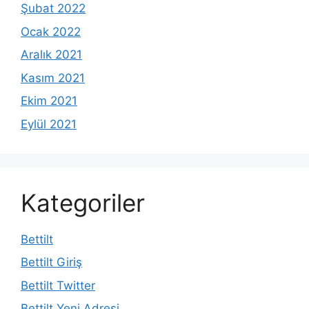
Şubat 2022
Ocak 2022
Aralık 2021
Kasım 2021
Ekim 2021
Eylül 2021
Kategoriler
Bettilt
Bettilt Giriş
Bettilt Twitter
Bettilt Yeni Adresi