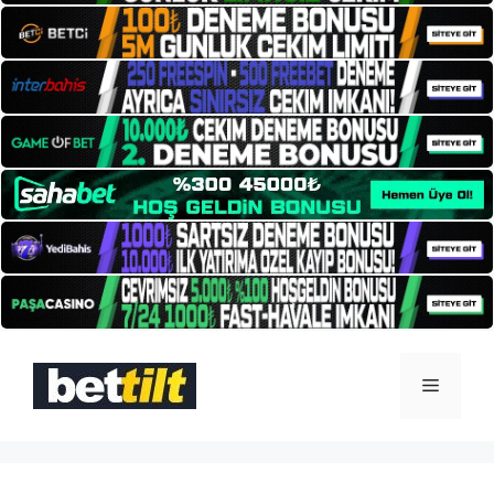
İçeriğe
atla
Menü