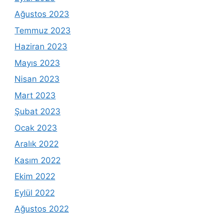
Ağustos 2023
Temmuz 2023
Haziran 2023
Mayıs 2023
Nisan 2023
Mart 2023
Şubat 2023
Ocak 2023
Aralık 2022
Kasım 2022
Ekim 2022
Eylül 2022
Ağustos 2022