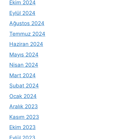
Ekim 2024
Eylül 2024
Ağustos 2024
Temmuz 2024
Haziran 2024
Mayıs 2024
Nisan 2024
Mart 2024
Şubat 2024
Ocak 2024
Aralık 2023
Kasım 2023
Ekim 2023
Eylül 2023