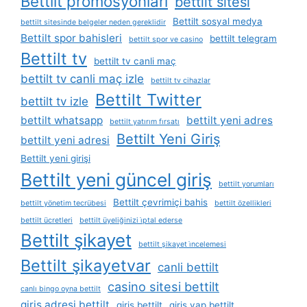
Bettilt promosyonları
bettilt sitesi
Bettilt sosyal medya
bettilt sitesinde belgeler neden gereklidir
Bettilt spor bahisleri
bettilt telegram
bettilt spor ve casino
Bettilt tv
bettilt tv canli maç
bettilt tv canli maç izle
bettilt tv cihazlar
Bettilt Twitter
bettilt tv izle
bettilt whatsapp
bettilt yeni adres
bettilt yatırım fırsatı
Bettilt Yeni Giriş
bettilt yeni adresi
Bettilt yeni girişi
Bettilt yeni güncel giriş
bettilt yorumları
Bettilt çevrimiçi bahis
bettilt yönetim tecrübesi
bettilt özellikleri
bettilt ücretleri
bettilt üyeliğinizi i̇ptal ederse
Bettilt şikayet
bettilt şikayet i̇ncelemesi
Bettilt şikayetvar
canli bettilt
casino sitesi bettilt
canlı bingo oyna bettilt
giris adresi bettilt
giris bettilt
giris yap bettilt