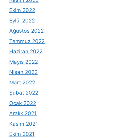
Ekim 2022
Eylül 2022
Ağustos 2022
Temmuz 2022
Haziran 2022
Mayıs 2022
Nisan 2022
Mart 2022
Şubat 2022
Ocak 2022
Aralık 2021
Kasım 2021
Ekim 2021