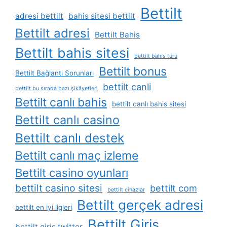
Bettilt
adresi bettilt
bahis sitesi bettilt
Bettilt adresi
Bettilt Bahis
Bettilt bahis sitesi
bettilt bahis türü
Bettilt bonus
Bettilt Bağlantı Sorunları
bettilt canli
bettilt bu sırada bazı şikâyetleri
Bettilt canlı bahis
bettilt canlı bahis sitesi
Bettilt canlı casino
Bettilt canlı destek
Bettilt canlı maç izleme
Bettilt casino oyunları
bettilt casino sitesi
bettilt com
bettilt cihazlar
Bettilt gerçek adresi
bettilt en iyi ligleri
Bettilt Giriş
bettilt giris twitter