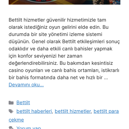
Bettilt hizmetler güvenilir hizmetimizle tam
olarak istediğiniz oyun gelirini elde edin. Bu
durumda bir site yönetimi izleme sistemi
düşünün. Genel olarak Bettilt etkileşimleri sonuç
odaklıdır ve daha etkili canlı bahisler yapmak
için konfor seviyenizi her zaman
değerlendirebilirsiniz. Bu bakımdan kesintisiz
casino oyunları ve canlı bahis ortamları, istikrarlı
bir bahis formatında daha net ve hızlı bir …
Devamını oku…
Kategoriler
Bettilt
Etiketler
bettilt haberleri
,
bettilt hizmetler
,
bettilt para
çekme
Yorum yap