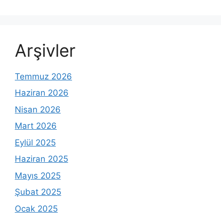
Arşivler
Temmuz 2026
Haziran 2026
Nisan 2026
Mart 2026
Eylül 2025
Haziran 2025
Mayıs 2025
Şubat 2025
Ocak 2025