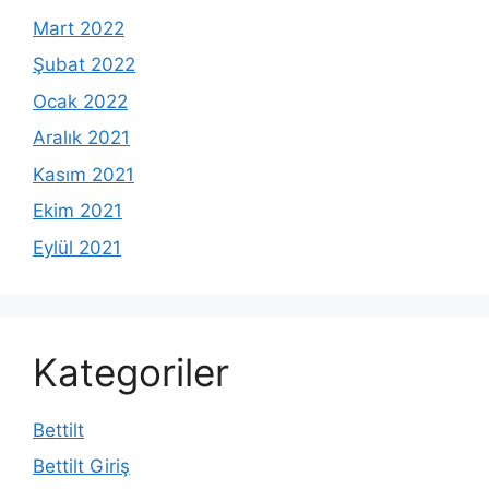
Mart 2022
Şubat 2022
Ocak 2022
Aralık 2021
Kasım 2021
Ekim 2021
Eylül 2021
Kategoriler
Bettilt
Bettilt Giriş