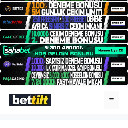
İçeriğe
atla
Menü