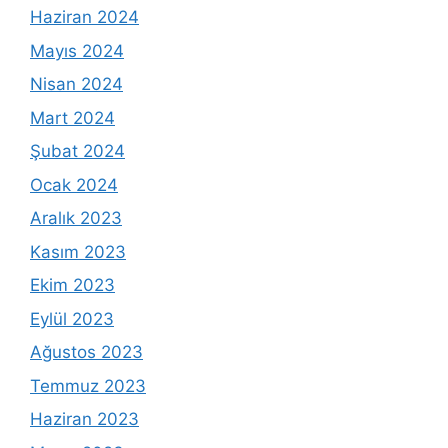
Haziran 2024
Mayıs 2024
Nisan 2024
Mart 2024
Şubat 2024
Ocak 2024
Aralık 2023
Kasım 2023
Ekim 2023
Eylül 2023
Ağustos 2023
Temmuz 2023
Haziran 2023