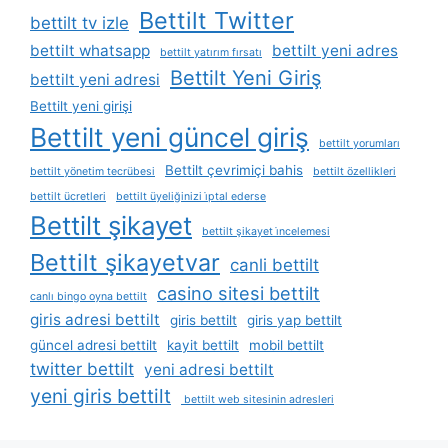
Bettilt Twitter
bettilt tv izle
bettilt whatsapp
bettilt yeni adres
bettilt yatırım fırsatı
Bettilt Yeni Giriş
bettilt yeni adresi
Bettilt yeni girişi
Bettilt yeni güncel giriş
bettilt yorumları
Bettilt çevrimiçi bahis
bettilt yönetim tecrübesi
bettilt özellikleri
bettilt ücretleri
bettilt üyeliğinizi i̇ptal ederse
Bettilt şikayet
bettilt şikayet i̇ncelemesi
Bettilt şikayetvar
canli bettilt
casino sitesi bettilt
canlı bingo oyna bettilt
giris adresi bettilt
giris bettilt
giris yap bettilt
güncel adresi bettilt
kayit bettilt
mobil bettilt
twitter bettilt
yeni adresi bettilt
yeni giris bettilt
bettilt web sitesinin adresleri