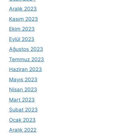
Aralık 2023
Kasım 2023
Ekim 2023
Eylül 2023
Ağustos 2023
Temmuz 2023
Haziran 2023
Mayıs 2023
Nisan 2023
Mart 2023
Şubat 2023
Ocak 2023
Aralık 2022