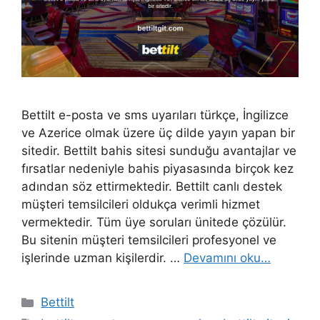
Bettilt e-posta ve sms uyarıları türkçe, İngilizce
ve Azerice olmak üzere üç dilde yayın yapan bir
sitedir. Bettilt bahis sitesi sunduğu avantajlar ve
fırsatlar nedeniyle bahis piyasasında birçok kez
adından söz ettirmektedir. Bettilt canlı destek
müşteri temsilcileri oldukça verimli hizmet
vermektedir. Tüm üye soruları ünitede çözülür.
Bu sitenin müşteri temsilcileri profesyonel ve
işlerinde uzman kişilerdir. …
Devamını oku…
Kategoriler
Bettilt