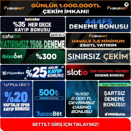
×
BETTILT GİRİŞ İÇİN TIKLAYINIZ!