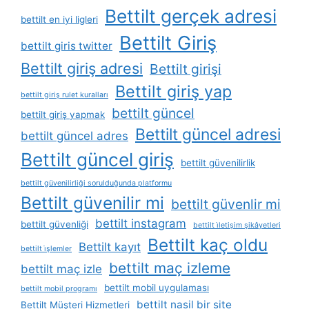
Bettilt gerçek adresi
bettilt en iyi ligleri
Bettilt Giriş
bettilt giris twitter
Bettilt giriş adresi
Bettilt girişi
Bettilt giriş yap
bettilt giriş rulet kuralları
bettilt güncel
bettilt giriş yapmak
Bettilt güncel adresi
bettilt güncel adres
Bettilt güncel giriş
bettilt güvenilirlik
bettilt güvenilirliği sorulduğunda platformu
Bettilt güvenilir mi
bettilt güvenlir mi
bettilt instagram
bettilt güvenliği
bettilt i̇letişim şikâyetleri
Bettilt kaç oldu
Bettilt kayıt
bettilt i̇şlemler
bettilt maç izleme
bettilt maç izle
bettilt mobil uygulaması
bettilt mobil programı
bettilt nasil bir site
Bettilt Müşteri Hizmetleri