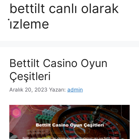
bettilt canlı olarak
i̇zleme
Bettilt Casino Oyun
Çeşitleri
Aralık 20, 2023
Yazarı:
admin