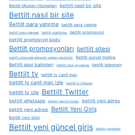
bettilt nasil bir site
Bettilt Müşteri Hizmetleri
Bettilt nasıl bir site
Bettilt para yatırma
bettilt para çekme
bettilt promosyon
bettilt para çekmek
bettilt platformu
bettilt promosyon kodu
Bettilt promosyonları
bettilt sitesi
Bettilt sosyal medya
bettilt sitesinde belgeler neden gereklidir
Bettilt spor bahisleri
bettilt telegram
bettilt spor ve casino
Bettilt tv
bettilt tv canli maç
bettilt tv canli maç izle
bettilt tv cihazlar
Bettilt Twitter
bettilt tv izle
bettilt whatsapp
bettilt yeni adres
bettilt yatırım fırsatı
Bettilt Yeni Giriş
bettilt yeni adresi
Bettilt yeni girişi
Bettilt yeni güncel giriş
bettilt yorumları