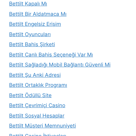
Bettilt Kapalı Mı
Bettilt Bir Aldatmaca Mı
Bettilt Engelsiz Erişim
Bettilt Oyuncuları
Bettilt Bahis Şirketi
Bettilt Canlı Bahis Seçeneği Var Mı
Bettilt Sağladığı Mobil Bağlantı Güvenli Mi
Bettilt Şu Anki Adresi
Bettilt Ortaklık Programı
Bettilt Ödüllü Site
Bettilt Çevrimiçi Casino
Bettilt Sosyal Hesaplar
Bettilt Müşteri Memnuniyeti
Bettilt Casino İhtiyaçları