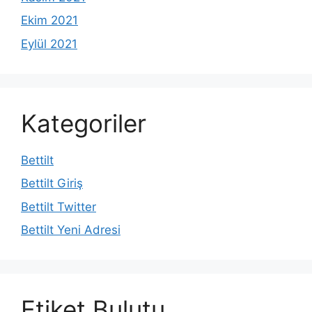
Ekim 2021
Eylül 2021
Kategoriler
Bettilt
Bettilt Giriş
Bettilt Twitter
Bettilt Yeni Adresi
Etiket Bulutu