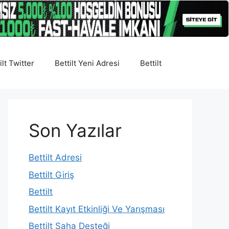
ilt Twitter
Bettilt Yeni Adresi
Bettilt
Son Yazılar
Bettilt Adresi
Bettilt Giriş
Bettilt
Bettilt Kayıt Etkinliği Ve Yarışması
Bettilt Saha Desteği