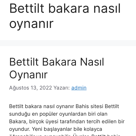
Bettilt bakara nasıl
oynanır
Bettilt Bakara Nasıl
Oynanır
Ağustos 13, 2022
Yazarı:
admin
Bettilt bakara nasıl oynanır Bahis sitesi Bettilt
sunduğu en popüler oyunlardan biri olan
Bakara, birçok üyesi tarafından tercih edilen bir
oyundur. Yeni başlayanlar bile kolayca