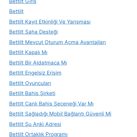
Bettilt Giriş
Bettilt
Bettilt Kayıt Etkinliği Ve Yarışması
Bettilt Saha Desteği
Bettilt Mevcut Oturum Açma Avantajları
Bettilt Kapalı Mı
Bettilt Bir Aldatmaca Mı
Bettilt Engelsiz Erişim
Bettilt Oyuncuları
Bettilt Bahis Şirketi
Bettilt Canlı Bahis Seçeneği Var Mı
Bettilt Sağladığı Mobil Bağlantı Güvenli Mi
Bettilt Şu Anki Adresi
Bettilt Ortaklık Programı