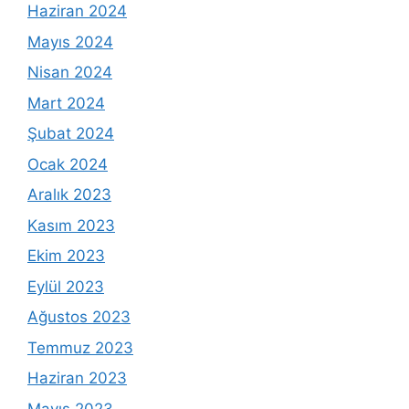
Haziran 2024
Mayıs 2024
Nisan 2024
Mart 2024
Şubat 2024
Ocak 2024
Aralık 2023
Kasım 2023
Ekim 2023
Eylül 2023
Ağustos 2023
Temmuz 2023
Haziran 2023
Mayıs 2023