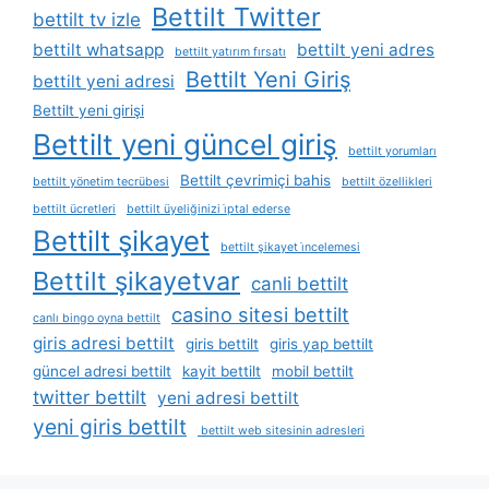
Bettilt Twitter
bettilt tv izle
bettilt whatsapp
bettilt yeni adres
bettilt yatırım fırsatı
Bettilt Yeni Giriş
bettilt yeni adresi
Bettilt yeni girişi
Bettilt yeni güncel giriş
bettilt yorumları
Bettilt çevrimiçi bahis
bettilt yönetim tecrübesi
bettilt özellikleri
bettilt ücretleri
bettilt üyeliğinizi i̇ptal ederse
Bettilt şikayet
bettilt şikayet i̇ncelemesi
Bettilt şikayetvar
canli bettilt
casino sitesi bettilt
canlı bingo oyna bettilt
giris adresi bettilt
giris bettilt
giris yap bettilt
güncel adresi bettilt
kayit bettilt
mobil bettilt
twitter bettilt
yeni adresi bettilt
yeni giris bettilt
bettilt web sitesinin adresleri