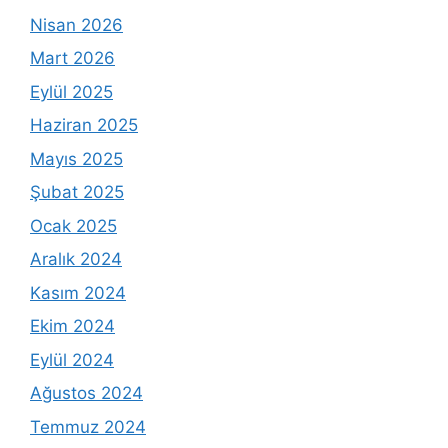
Nisan 2026
Mart 2026
Eylül 2025
Haziran 2025
Mayıs 2025
Şubat 2025
Ocak 2025
Aralık 2024
Kasım 2024
Ekim 2024
Eylül 2024
Ağustos 2024
Temmuz 2024