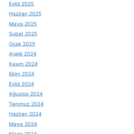
Eylül 2025
Haziran 2025
Mayıs 2025
Şubat 2025
Ocak 2025
Aralık 2024
Kasım 2024
Ekim 2024
Eylül 2024
Ağustos 2024
Temmuz 2024
Haziran 2024
Mayıs 2024