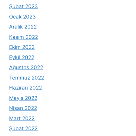
Şubat 2023
Ocak 2023
Aralık 2022
Kasım 2022
Ekim 2022
Eylül 2022
Ağustos 2022
Temmuz 2022
Haziran 2022
Mayıs 2022
Nisan 2022
Mart 2022
Şubat 2022