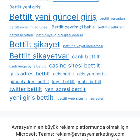
Bettilt yeni girişi
Bettilt yeni güncel giriş
bettilt yorumları
Bettilt çevrimiçi bahis
bettilt yönetim tecrübesi
bettilt özellikleri
bettilt ücretleri
bettilt üyeliğinizi i̇ptal ederse
Bettilt şikayet
bettilt şikayet i̇ncelemesi
Bettilt şikayetvar
canli bettilt
casino sitesi bettilt
canlı bingo oyna bettilt
giris adresi bettilt
giris bettilt
giris yap bettilt
güncel adresi bettilt
kayit bettilt
mobil bettilt
twitter bettilt
yeni adresi bettilt
yeni giris bettilt
bettilt web sitesinin adresleri
Avrasya'nın en büyük reklam platformunda olmak için
Microsoft Teams:
reklam@avrasyamarketing.com