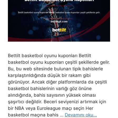
Bettilt basketbol oyunu kuponları Bettilt
basketbol oyunu kuponları çeşitli şekillerde gelir.
Bu, bu web sitesinde bulunan tipik bahislerle
karşılaştırıldığında düşük bir rakam gibi
görünüyor. Ancak diğer platformlarda da çeşitli
basketbol bahislerinin varlığı göz önüne
alındığında, bahis sayısının yüksek olması
şaşırtıcı değildir. Beceri seviyenizi artırmak için
bir NBA veya Euroleague maçı seçin Her
basketbol maçına bahis …
Devamını oku…