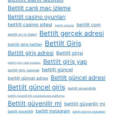
Bettilt canlı maç izleme
Bettilt casino oyunları
bettilt casino sitesi
bettilt com
bettilt cihazlar
Bettilt gerçek adresi
bettilt en iyi ligleri
Bettilt Giriş
bettilt giris twitter
Bettilt giriş adresi
Bettilt girişi
Bettilt giriş yap
bettilt giriş rulet kuralları
bettilt güncel
bettilt giriş yapmak
Bettilt güncel adresi
bettilt güncel adres
Bettilt güncel giriş
bettilt güvenilirlik
bettilt güvenilirliği sorulduğunda platformu
Bettilt güvenilir mi
bettilt güvenlir mi
bettilt instagram
bettilt güvenliği
bettilt i̇letişim şikâyetleri