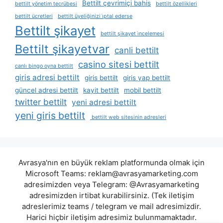
Bettilt çevrimiçi bahis
bettilt yönetim tecrübesi
bettilt özellikleri
bettilt ücretleri
bettilt üyeliğinizi i̇ptal ederse
Bettilt şikayet
bettilt şikayet i̇ncelemesi
Bettilt şikayetvar
canli bettilt
casino sitesi bettilt
canlı bingo oyna bettilt
giris adresi bettilt
giris bettilt
giris yap bettilt
güncel adresi bettilt
kayit bettilt
mobil bettilt
twitter bettilt
yeni adresi bettilt
yeni giris bettilt
bettilt web sitesinin adresleri
Avrasya'nın en büyük reklam platformunda olmak için
Microsoft Teams:
reklam@avrasyamarketing.com
adresimizden veya Telegram: @Avrasyamarketing
adresimizden irtibat kurabilirsiniz. (Tek iletişim
adreslerimiz teams / telegram ve mail adresimizdir.
Harici hiçbir iletişim adresimiz bulunmamaktadır.