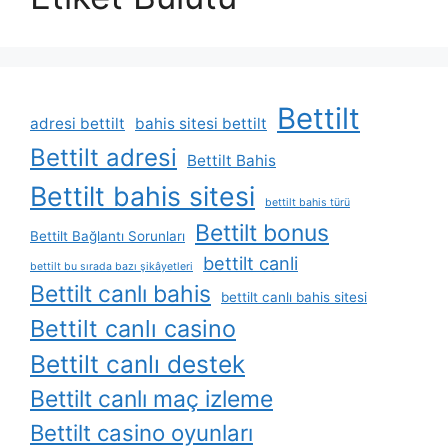
Bettilt
adresi bettilt
bahis sitesi bettilt
Bettilt adresi
Bettilt Bahis
Bettilt bahis sitesi
bettilt bahis türü
Bettilt bonus
Bettilt Bağlantı Sorunları
bettilt canli
bettilt bu sırada bazı şikâyetleri
Bettilt canlı bahis
bettilt canlı bahis sitesi
Bettilt canlı casino
Bettilt canlı destek
Bettilt canlı maç izleme
Bettilt casino oyunları