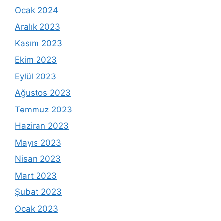
Ocak 2024
Aralık 2023
Kasım 2023
Ekim 2023
Eylül 2023
Ağustos 2023
Temmuz 2023
Haziran 2023
Mayıs 2023
Nisan 2023
Mart 2023
Şubat 2023
Ocak 2023