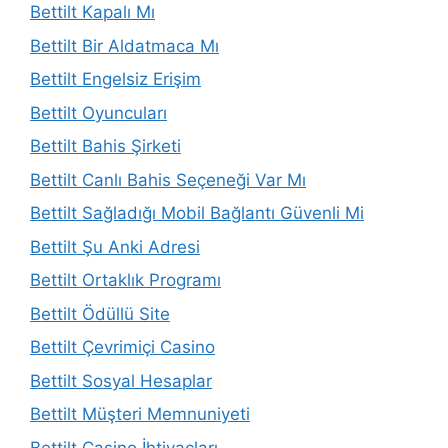
Bettilt Kapalı Mı
Bettilt Bir Aldatmaca Mı
Bettilt Engelsiz Erişim
Bettilt Oyuncuları
Bettilt Bahis Şirketi
Bettilt Canlı Bahis Seçeneği Var Mı
Bettilt Sağladığı Mobil Bağlantı Güvenli Mi
Bettilt Şu Anki Adresi
Bettilt Ortaklık Programı
Bettilt Ödüllü Site
Bettilt Çevrimiçi Casino
Bettilt Sosyal Hesaplar
Bettilt Müşteri Memnuniyeti
Bettilt Casino İhtiyaçları