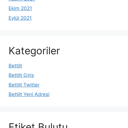
Ekim 2021
Eylül 2021
Kategoriler
Bettilt
Bettilt Giriş
Bettilt Twitter
Bettilt Yeni Adresi
Etiket Bulutu