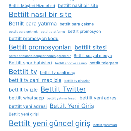
bettilt nasil bir site
Bettilt Müşteri Hizmetleri
Bettilt nasıl bir site
Bettilt para yatırma
bettilt para çekme
bettilt promosyon
bettilt para çekmek
bettilt platformu
bettilt promosyon kodu
Bettilt promosyonları
bettilt sitesi
Bettilt sosyal medya
bettilt sitesinde belgeler neden gereklidir
Bettilt spor bahisleri
bettilt telegram
bettilt spor ve casino
Bettilt tv
bettilt tv canli maç
bettilt tv canli maç izle
bettilt tv cihazlar
Bettilt Twitter
bettilt tv izle
bettilt whatsapp
bettilt yeni adres
bettilt yatırım fırsatı
Bettilt Yeni Giriş
bettilt yeni adresi
Bettilt yeni girişi
Bettilt yeni güncel giriş
bettilt yorumları