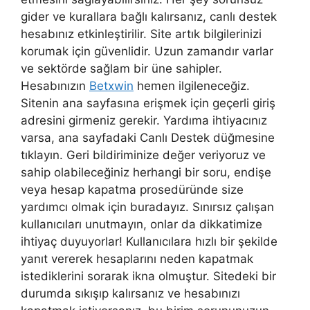
gider ve kurallara bağlı kalırsanız, canlı destek
hesabınız etkinleştirilir. Site artık bilgilerinizi
korumak için güvenlidir. Uzun zamandır varlar
ve sektörde sağlam bir üne sahipler.
Hesabınızın
Betxwin
hemen ilgileneceğiz.
Sitenin ana sayfasına erişmek için geçerli giriş
adresini girmeniz gerekir. Yardıma ihtiyacınız
varsa, ana sayfadaki Canlı Destek düğmesine
tıklayın. Geri bildiriminize değer veriyoruz ve
sahip olabileceğiniz herhangi bir soru, endişe
veya hesap kapatma prosedüründe size
yardımcı olmak için buradayız. Sınırsız çalışan
kullanıcıları unutmayın, onlar da dikkatimize
ihtiyaç duyuyorlar! Kullanıcılara hızlı bir şekilde
yanıt vererek hesaplarını neden kapatmak
istediklerini sorarak ikna olmuştur. Sitedeki bir
durumda sıkışıp kalırsanız ve hesabınızı