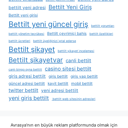
Bettilt Yeni Giriş
bettilt yeni adresi
Bettilt yeni girişi
Bettilt yeni güncel giriş
bettilt yorumları
Bettilt çevrimiçi bahis
bettilt yönetim tecrübesi
bettilt özellikleri
bettilt ücretleri
bettilt üyeliğinizi i̇ptal ederse
Bettilt şikayet
bettilt şikayet i̇ncelemesi
Bettilt şikayetvar
canli bettilt
casino sitesi bettilt
canlı bingo oyna bettilt
giris adresi bettilt
giris bettilt
giris yap bettilt
güncel adresi bettilt
kayit bettilt
mobil bettilt
twitter bettilt
yeni adresi bettilt
yeni giris bettilt
bettilt web sitesinin adresleri
Avrasya'nın en büyük reklam platformunda olmak için