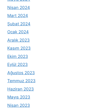
Nisan 2024
Mart 2024
Şubat 2024
Ocak 2024
Aralık 2023
Kasım 2023
Ekim 2023
Eylül 2023
Ağustos 2023
Temmuz 2023
Haziran 2023
Mayıs 2023
Nisan 2023