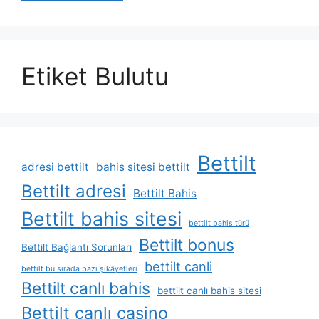
Etiket Bulutu
Bettilt
adresi bettilt
bahis sitesi bettilt
Bettilt adresi
Bettilt Bahis
Bettilt bahis sitesi
bettilt bahis türü
Bettilt bonus
Bettilt Bağlantı Sorunları
bettilt canli
bettilt bu sırada bazı şikâyetleri
Bettilt canlı bahis
bettilt canlı bahis sitesi
Bettilt canlı casino