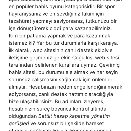
en popüler bahis oyunu kategorisidir. Bir spor
hayranıysanız ve en sevdiğiniz takım için
tezahürat yapmayı seviyorsanız, tutkunuzu bir
işe dönüştürerek ciddi para kazanabilirsiniz.
Kim bir patlama yapmak ve para kazanmak
istemez ki? Yer bu tür durumlarla karşı karşıya.
İlk olarak, web sitesinin canlı destek ekibiyle
iletişime geçmeniz gerekir. Çoğu kişi web sitesi
tarafından belirlenen kurallara uymaz. Çevrimiçi
bahis sitesi, bu durumu ele almak ve her şeyin
sorunsuz çalışmasını sağlamak için önlemler
almıştır. Hesabınızın neden engellendiğini merak
ediyorsanız, canlı destek hattımız aracılığıyla
bize ulaşabilirsiniz. Bu adımları izleyerek,
hesabınızın süreç boyunca kontrol altında
olduğundan
Bettilt hesap kapatma yönetim
görüşleri
ve sorunsuz bir şekilde hareket
etmesini sağlayabilirsiniz. Her şey sorunsuz