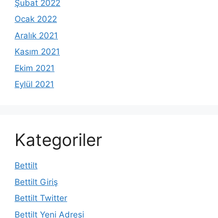
Şubat 2022
Ocak 2022
Aralık 2021
Kasım 2021
Ekim 2021
Eylül 2021
Kategoriler
Bettilt
Bettilt Giriş
Bettilt Twitter
Bettilt Yeni Adresi