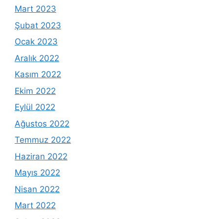
Mart 2023
Şubat 2023
Ocak 2023
Aralık 2022
Kasım 2022
Ekim 2022
Eylül 2022
Ağustos 2022
Temmuz 2022
Haziran 2022
Mayıs 2022
Nisan 2022
Mart 2022