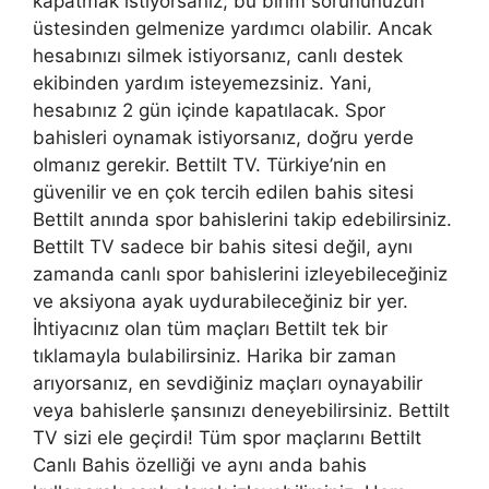
kapatmak istiyorsanız, bu birim sorununuzun
üstesinden gelmenize yardımcı olabilir. Ancak
hesabınızı silmek istiyorsanız, canlı destek
ekibinden yardım isteyemezsiniz. Yani,
hesabınız 2 gün içinde kapatılacak. Spor
bahisleri oynamak istiyorsanız, doğru yerde
olmanız gerekir. Bettilt TV. Türkiye’nin en
güvenilir ve en çok tercih edilen bahis sitesi
Bettilt anında spor bahislerini takip edebilirsiniz.
Bettilt TV sadece bir bahis sitesi değil, aynı
zamanda canlı spor bahislerini izleyebileceğiniz
ve aksiyona ayak uydurabileceğiniz bir yer.
İhtiyacınız olan tüm maçları Bettilt tek bir
tıklamayla bulabilirsiniz. Harika bir zaman
arıyorsanız, en sevdiğiniz maçları oynayabilir
veya bahislerle şansınızı deneyebilirsiniz. Bettilt
TV sizi ele geçirdi! Tüm spor maçlarını Bettilt
Canlı Bahis özelliği ve aynı anda bahis