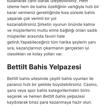
kullanarak canlı olarak izleyebilirsiniz. Hem
izleme hem de bahis özelliğinin varlığıyla hızlı bir
karar vermeniz gerektiğinde kısa sürede bahis
yaparak çok verimli bir yol
kazanabilirsiniz.Şirketin oyunun önünde kalma
ve müşterilerini mutlu etme bağlılığı onları sadık
müşteriler arasında favori hale
getirdi.Yapabileceğiniz tüm harika şeylerin yanı
sıra, kazançlarınızı çıkarmanın gerçekten iyi
olasılıkları ve kolay yolları var.
Bettilt Bahis Yelpazesi
Bettilt bahis sitesinde çeşitli bahis oyunları ile
paranızı hızlı bir şekilde büyütebilirsiniz. Casino,
şans veya spor bahis kategorilerinden birini
seçerek ve hemen
Bettilt bahis yelpazesi
kaydolarak biraz para kazanmaya hazır olun.