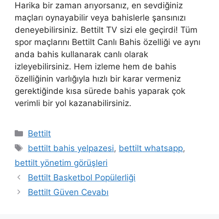
Harika bir zaman arıyorsanız, en sevdiğiniz
maçları oynayabilir veya bahislerle şansınızı
deneyebilirsiniz. Bettilt TV sizi ele geçirdi! Tüm
spor maçlarını Bettilt Canlı Bahis özelliği ve aynı
anda bahis kullanarak canlı olarak
izleyebilirsiniz. Hem izleme hem de bahis
özelliğinin varlığıyla hızlı bir karar vermeniz
gerektiğinde kısa sürede bahis yaparak çok
verimli bir yol kazanabilirsiniz.
Kategoriler
Bettilt
Etiketler
bettilt bahis yelpazesi
,
bettilt whatsapp
,
bettilt yönetim görüşleri
Bettilt Basketbol Popülerliği
Bettilt Güven Cevabı