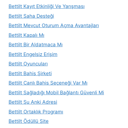
Bettilt Kayıt Etkinliği Ve Yarışması
Bettilt Saha Desteği
Bettilt Mevcut Oturum Açma Avantajları
Bettilt Kapalı Mı
Bettilt Bir Aldatmaca Mı
Bettilt Engelsiz Erişim
Bettilt Oyuncuları
Bettilt Bahis Şirketi
Bettilt Canlı Bahis Seçeneği Var Mı
Bettilt Sağladığı Mobil Bağlantı Güvenli Mi
Bettilt Şu Anki Adresi
Bettilt Ortaklık Programı
Bettilt Ödüllü Site