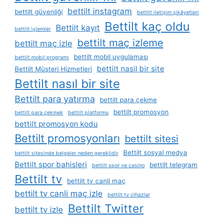
bettilt instagram
bettilt güvenliği
bettilt i̇letişim şikâyetleri
Bettilt kaç oldu
Bettilt kayıt
bettilt i̇şlemler
bettilt maç izleme
bettilt maç izle
bettilt mobil uygulaması
bettilt mobil programı
bettilt nasil bir site
Bettilt Müşteri Hizmetleri
Bettilt nasıl bir site
Bettilt para yatırma
bettilt para çekme
bettilt promosyon
bettilt para çekmek
bettilt platformu
bettilt promosyon kodu
Bettilt promosyonları
bettilt sitesi
Bettilt sosyal medya
bettilt sitesinde belgeler neden gereklidir
Bettilt spor bahisleri
bettilt telegram
bettilt spor ve casino
Bettilt tv
bettilt tv canli maç
bettilt tv canli maç izle
bettilt tv cihazlar
Bettilt Twitter
bettilt tv izle