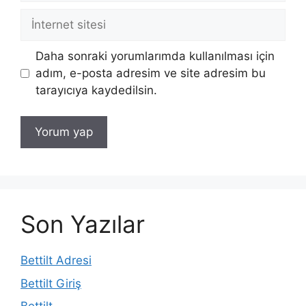
İnternet
sitesi
Daha sonraki yorumlarımda kullanılması için
adım, e-posta adresim ve site adresim bu
tarayıcıya kaydedilsin.
Son Yazılar
Bettilt Adresi
Bettilt Giriş