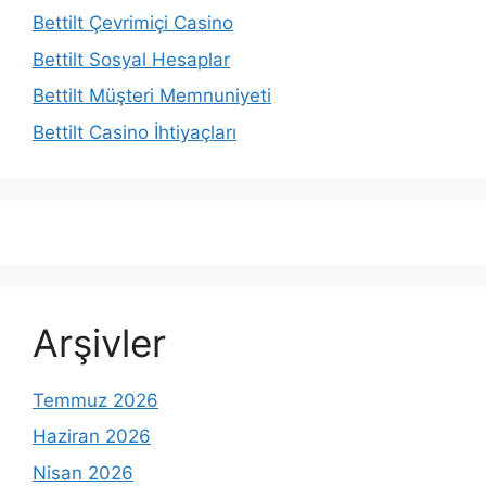
Bettilt Çevrimiçi Casino
Bettilt Sosyal Hesaplar
Bettilt Müşteri Memnuniyeti
Bettilt Casino İhtiyaçları
Arşivler
Temmuz 2026
Haziran 2026
Nisan 2026