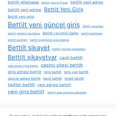
bettilt whatsapp
bettilt yeni adres
bettilt yatırım fırsatı
Bettilt Yeni Giriş
bettilt yeni adresi
Bettilt yeni girişi
Bettilt yeni güncel giriş
bettilt yorumları
Bettilt çevrimiçi bahis
bettilt yönetim tecrübesi
bettilt özellikleri
bettilt ücretleri
bettilt üyeliğinizi i̇ptal ederse
Bettilt şikayet
bettilt şikayet i̇ncelemesi
Bettilt şikayetvar
canli bettilt
casino sitesi bettilt
canlı bingo oyna bettilt
giris adresi bettilt
giris bettilt
giris yap bettilt
güncel adresi bettilt
kayit bettilt
mobil bettilt
twitter bettilt
yeni adresi bettilt
yeni giris bettilt
bettilt web sitesinin adresleri