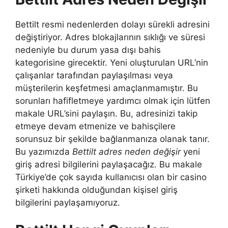
Bettilt resmi nedenlerden dolayı sürekli adresini
değiştiriyor. Adres blokajlarının sıklığı ve süresi
nedeniyle bu durum yasa dışı bahis
kategorisine girecektir. Yeni oluşturulan URL’nin
çalışanlar tarafından paylaşılması veya
müşterilerin keşfetmesi amaçlanmamıştır. Bu
sorunları hafifletmeye yardımcı olmak için lütfen
makale URL’sini paylaşın. Bu, adresinizi takip
etmeye devam etmenize ve bahisçilere
sorunsuz bir şekilde bağlanmanıza olanak tanır.
Bu yazımızda
Bettilt adres neden değişir
yeni
giriş adresi bilgilerini paylaşacağız. Bu makale
Türkiye’de çok sayıda kullanıcısı olan bir casino
şirketi hakkında olduğundan kişisel giriş
bilgilerini paylaşamıyoruz.