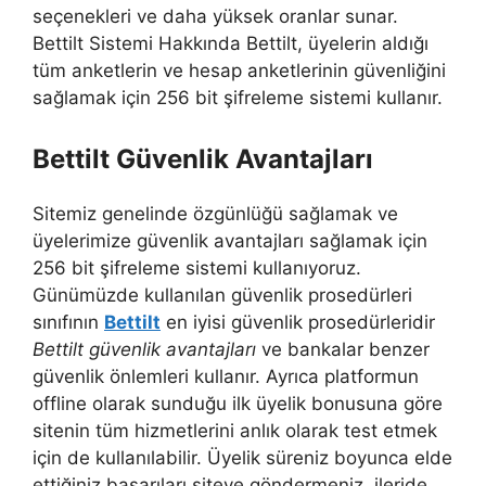
seçenekleri ve daha yüksek oranlar sunar.
Bettilt Sistemi Hakkında Bettilt, üyelerin aldığı
tüm anketlerin ve hesap anketlerinin güvenliğini
sağlamak için 256 bit şifreleme sistemi kullanır.
Bettilt Güvenlik Avantajları
Sitemiz genelinde özgünlüğü sağlamak ve
üyelerimize güvenlik avantajları sağlamak için
256 bit şifreleme sistemi kullanıyoruz.
Günümüzde kullanılan güvenlik prosedürleri
sınıfının
Bettilt
en iyisi güvenlik prosedürleridir
Bettilt güvenlik avantajları
ve bankalar benzer
güvenlik önlemleri kullanır. Ayrıca platformun
offline olarak sunduğu ilk üyelik bonusuna göre
sitenin tüm hizmetlerini anlık olarak test etmek
için de kullanılabilir. Üyelik süreniz boyunca elde
ettiğiniz başarıları siteye göndermeniz, ileride