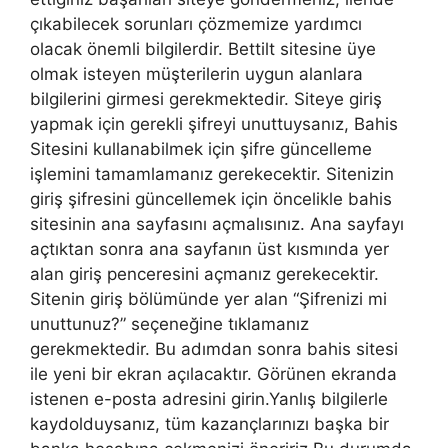
çıkabilecek sorunları çözmemize yardımcı
olacak önemli bilgilerdir. Bettilt sitesine üye
olmak isteyen müşterilerin uygun alanlara
bilgilerini girmesi gerekmektedir. Siteye giriş
yapmak için gerekli şifreyi unuttuysanız, Bahis
Sitesini kullanabilmek için şifre güncelleme
işlemini tamamlamanız gerekecektir. Sitenizin
giriş şifresini güncellemek için öncelikle bahis
sitesinin ana sayfasını açmalısınız. Ana sayfayı
açtıktan sonra ana sayfanın üst kısmında yer
alan giriş penceresini açmanız gerekecektir.
Sitenin giriş bölümünde yer alan “Şifrenizi mi
unuttunuz?” seçeneğine tıklamanız
gerekmektedir. Bu adımdan sonra bahis sitesi
ile yeni bir ekran açılacaktır. Görünen ekranda
istenen e-posta adresini girin.Yanlış bilgilerle
kaydolduysanız, tüm kazançlarınızı başka bir