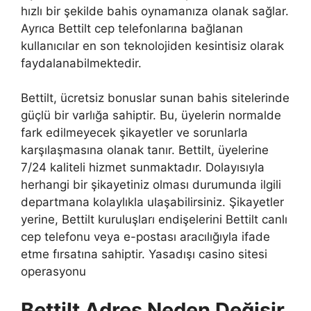
hızlı bir şekilde bahis oynamanıza olanak sağlar.
Ayrıca Bettilt cep telefonlarına bağlanan
kullanıcılar en son teknolojiden kesintisiz olarak
faydalanabilmektedir.
Bettilt, ücretsiz bonuslar sunan bahis sitelerinde
güçlü bir varlığa sahiptir. Bu, üyelerin normalde
fark edilmeyecek şikayetler ve sorunlarla
karşılaşmasına olanak tanır. Bettilt, üyelerine
7/24 kaliteli hizmet sunmaktadır. Dolayısıyla
herhangi bir şikayetiniz olması durumunda ilgili
departmana kolaylıkla ulaşabilirsiniz. Şikayetler
yerine, Bettilt kuruluşları endişelerini Bettilt canlı
cep telefonu veya e-postası aracılığıyla ifade
etme fırsatına sahiptir. Yasadışı casino sitesi
operasyonu
Bettilt Adres Neden Değişir