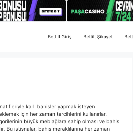
Bettilt Giriş
Bettilt Şikayet
Bett
rnatifleriyle karlı bahisler yapmak isteyen
steklemek için her zaman tercihlerini kullanırlar.
gorilerinin büyük meblağlara sahip olması ve bahis
dır. Bu istisnalar, bahis meraklılarına her zaman