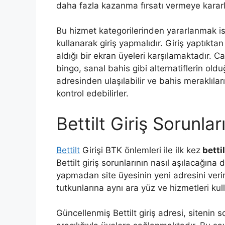
daha fazla kazanma fırsatı vermeye kararlı
Bu hizmet kategorilerinden yararlanmak iste
kullanarak giriş yapmalıdır. Giriş yaptıktan
aldığı bir ekran üyeleri karşılamaktadır. Ca
bingo, sanal bahis gibi alternatiflerin oldu
adresinden ulaşılabilir ve bahis meraklıla
kontrol edebilirler.
Bettilt Giriş Sorunlar
Bettilt
Girişi BTK önlemleri ile ilk kez
bettil
Bettilt giriş sorunlarının nasıl aşılacağına
yapmadan site üyesinin yeni adresini verir.
tutkunlarına aynı ara yüz ve hizmetleri kul
Güncellenmiş Bettilt giriş adresi, sitenin