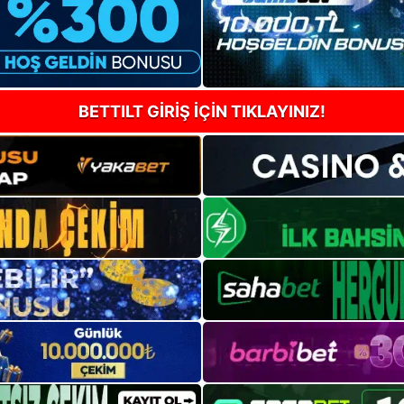
BETTILT GİRİŞ İÇİN TIKLAYINIZ!