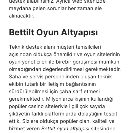
destek alabilirsiniz. Ayrıca web sitenizde
meydana gelen sorunlar her zaman ele
alınacaktır.
Bettilt Oyun Altyapısı
Teknik destek alanı müşteri temsilcileri
açısından oldukça önemlidir ve oyun sitelerinin
oyun yöneticileri ile birebir görüşmesi mümkün
olmadığından değerlendirilmesi gerekmektedir.
Saha ve servis personelinden oluşan teknik
ekibin tutarlı bir iletişim bağlantısının
sürdürülebilmesi için çaba sarf etmesi
gerekmektedir. Milyonlarca kişinin kullandığı
popüler casino siteleriyle ilgili çok sayıda
şikâyetin farklı platformlarda dolaştığını tespit
ettik. Sizlere oldukça popüler olan, kaliteli ve
hizmet veren
Bettilt oyun altyapısı
sitesinden