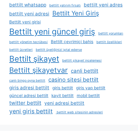
bettilt whatsapp
bettilt yeni adres
bettilt yatırım fırsatı
Bettilt Yeni Giriş
bettilt yeni adresi
Bettilt yeni girişi
Bettilt yeni güncel giriş
bettilt yorumları
Bettilt çevrimiçi bahis
bettilt yönetim tecrübesi
bettilt özellikleri
bettilt ücretleri
bettilt üyeliğinizi i̇ptal ederse
Bettilt şikayet
bettilt şikayet i̇ncelemesi
Bettilt şikayetvar
canli bettilt
casino sitesi bettilt
canlı bingo oyna bettilt
giris adresi bettilt
giris bettilt
giris yap bettilt
güncel adresi bettilt
kayit bettilt
mobil bettilt
twitter bettilt
yeni adresi bettilt
yeni giris bettilt
bettilt web sitesinin adresleri