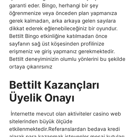
garanti eder. Bingo, herhangi bir şey
öğrenmenize veya önceden plan yapmanıza
gerek kalmadan, arka arkaya gelen sayılara
dikkat ederek eğlenebileceğiniz bir oyundur.
Bettilt Bingo etkinliğine katılmadan önce
sayfanın sağ üst köşesinden profilinize
erişmeniz ve giriş yapmanız gerekmektedir.
Bettilt deneyiminizin olumlu yönlerini bu şekilde
ortaya çıkarırsınız
Bettilt Kazançları
Üyelik Onayı
İnternette mevcut olan aktiviteler casino web
sitelerinden büyük ölçüde
etkilenmektedir.Referanslardan bedava kredi
alarak para kazanmak isteyenler mesaj kutuları