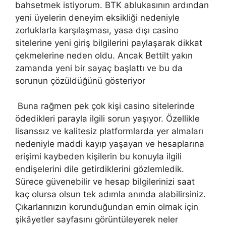
bahsetmek istiyorum. BTK ablukasının ardından
yeni üyelerin deneyim eksikliği nedeniyle
zorluklarla karşılaşması, yasa dışı casino
sitelerine yeni giriş bilgilerini paylaşarak dikkat
çekmelerine neden oldu. Ancak Bettilt yakın
zamanda yeni bir sayaç başlattı ve bu da
sorunun çözüldüğünü gösteriyor
Buna rağmen pek çok kişi casino sitelerinde
ödedikleri parayla ilgili sorun yaşıyor. Özellikle
lisanssız ve kalitesiz platformlarda yer almaları
nedeniyle maddi kayıp yaşayan ve hesaplarına
erişimi kaybeden kişilerin bu konuyla ilgili
endişelerini dile getirdiklerini gözlemledik.
Sürece güvenebilir ve hesap bilgilerinizi saat
kaç olursa olsun tek adımla anında alabilirsiniz.
Çıkarlarınızın korunduğundan emin olmak için
şikâyetler sayfasını görüntüleyerek neler