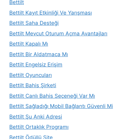
Bettilt
Bettilt Kayıt Etkinliği Ve Yarışması
Bettilt Saha Desteği
Bettilt Mevcut Oturum Açma Avantajları
Bettilt Kapalı Mı
Bettilt Bir Aldatmaca Mı
Bettilt Engelsiz Erişim
Bettilt Oyuncuları
Bettilt Bahis Şirketi
Bettilt Canlı Bahis Seçeneği Var Mı
Bettilt Sağladığı Mobil Bağlantı Güvenli Mi
Bettilt Şu Anki Adresi
Bettilt Ortaklık Programı
Bettilt Ödüllü Site