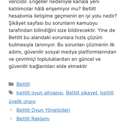
vericidir. Engeller nedeniyle kanala yeni
katılımcılar hâlâ erişemiyor mu? Bettilt
hesabımla iletişime geçmenin en iyi yolu nedir?
Şikâyet sayfası bu sorunların kamuoyu
tarafından bilindiğini size bildirecektir. Yine de
Bettilt bu alandaki sorunlara hızla çözüm
bulmasıyla tanınıyor. Bu sorunları çözmenin ilk
adımı, güvenilir sosyal medya platformlarından
ve çevrimiçi topluluklardan en güncel ve
güvenilir bağlantıları elde etmektir
Kategoriler
Bettilt
Etiketler
bettilt oyun altyapısı
,
Bettilt şikayet
,
bettilt
üyelik onayı
Bettilt Oyun Yöneticileri
Bettilt Reklamı