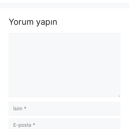
Yorum yapın
Yorum
İsim
E-
posta