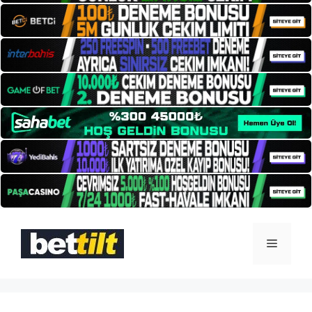
İçeriğe
atla
Menü