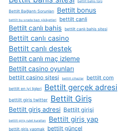
bettilt bahis türü
Bettilt bonus
Bettilt Bağlantı Sorunları
bettilt canli
bettilt bu sırada bazı şikâyetleri
Bettilt canlı bahis
bettilt canlı bahis sitesi
Bettilt canlı casino
Bettilt canlı destek
Bettilt canlı maç izleme
Bettilt casino oyunları
bettilt casino sitesi
bettilt com
bettilt cihazlar
Bettilt gerçek adresi
bettilt en iyi ligleri
Bettilt Giriş
bettilt giris twitter
Bettilt giriş adresi
Bettilt girişi
Bettilt giriş yap
bettilt giriş rulet kuralları
bettilt güncel
bettilt giriş yapmak