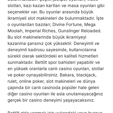
slotları, kazı kazan kartları ve masa oyunları gibi
seçenekler var. Bu oyunlar arasında büyük
ikramiyeli slot makineleri de bulunmaktadır. İşte
o oyunlardan bazıları; Divine Fortune, Mega
Moolah, Imperial Riches, Gunslinger Reloaded.
Bu slot makinelerinde büyük ikramiyeyi
kazanma şansınız çok yüksektir. Deneyimli ve
deneyimli kadrosu sayesinde, kullanıcılarına
sürekli olarak sektördeki en kaliteli hizmetleri
sunmaktadır. Bettilt spor bahisleri yapabilir ve
en yüksek oranlarla canlı casino oyunları, slotlar
ve poker oynayabilirsiniz. Bakara, blackjack,
rulet, online poker, slot makineleri ve dünya
çapında bir canlı casinoda popüler hale gelen
diğer casino oyunları ile asla unutamayacağınız
gerçek bir casino deneyimi yaşayacaksınız.
Bettilt giriş yapmak için yukarıdaki veya buraya