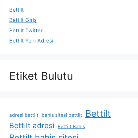
Bettilt
Bettilt Giriş
Bettilt Twitter
Bettilt Yeni Adresi
Etiket Bulutu
Bettilt
adresi bettilt
bahis sitesi bettilt
Bettilt adresi
Bettilt Bahis
Bettilt bahis sitesi