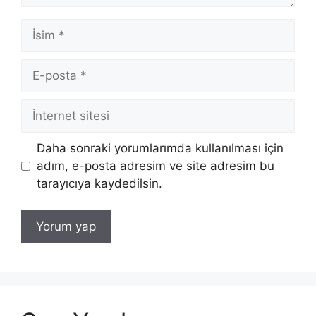
İsim
E-
posta
İnternet
sitesi
Daha sonraki yorumlarımda kullanılması için
adım, e-posta adresim ve site adresim bu
tarayıcıya kaydedilsin.