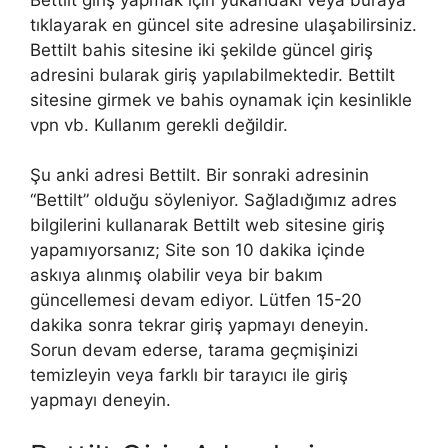
tıklayarak en güncel site adresine ulaşabilirsiniz.
Bettilt bahis sitesine iki şekilde güncel giriş
adresini bularak giriş yapılabilmektedir. Bettilt
sitesine girmek ve bahis oynamak için kesinlikle
vpn vb. Kullanım gerekli değildir.
Şu anki adresi Bettilt. Bir sonraki adresinin
“Bettilt” olduğu söyleniyor. Sağladığımız adres
bilgilerini kullanarak Bettilt web sitesine giriş
yapamıyorsanız; Site son 10 dakika içinde
askıya alınmış olabilir veya bir bakım
güncellemesi devam ediyor. Lütfen 15-20
dakika sonra tekrar giriş yapmayı deneyin.
Sorun devam ederse, tarama geçmişinizi
temizleyin veya farklı bir tarayıcı ile giriş
yapmayı deneyin.