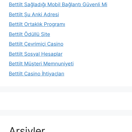
Bettilt Sağladığı Mobil Bağlantı Güvenli Mi
Bettilt Şu Anki Adresi
Bettilt Ortaklık Programı
Bettilt Ödüllü Site
Bettilt Çevrimiçi Casino
Bettilt Sosyal Hesaplar
Bettilt Müşteri Memnuniyeti
Bettilt Casino İhtiyaçları
Arşivler