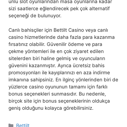
ünlü slot oyunlarından masa oyunlarına kadar
sizi saatlerce eğlendirecek pek çok alternatif
seçeneği de bulunuyor.
Canlı bahisçiler için Bettilt Casino veya canlı
casino hizmetlerinde daha fazla para kazanma
fırsatınız olabilir. Güvenilir ödeme ve para
çekme yöntemleri ile en çok ziyaret edilen
sitelerden biri haline gelmiş ve oyuncuların
güvenini kazanmıştır. Ayrıca ücretsiz bahis
promosyonları ile kayıplarınızı en aza indirme
imkanına sahipsiniz. En ilginç yönlerinden biri de
yüzlerce casino oyununun tamamı için farklı
bonus seçenekleri sunmasıdır. Bu nedenle,
birçok site için bonus seçeneklerinin oldukça
geniş olduğunu kolayca görebilirsiniz.
Kategoriler
Bettilt