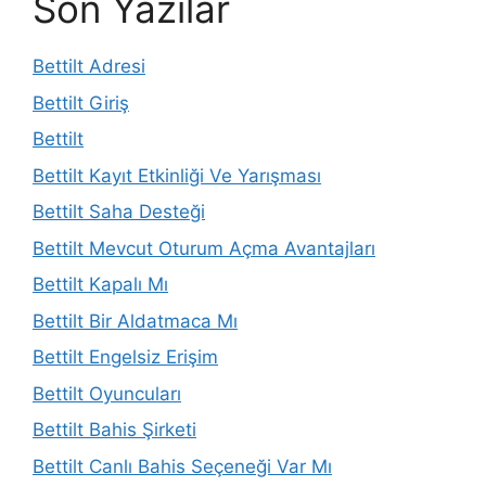
Son Yazılar
Bettilt Adresi
Bettilt Giriş
Bettilt
Bettilt Kayıt Etkinliği Ve Yarışması
Bettilt Saha Desteği
Bettilt Mevcut Oturum Açma Avantajları
Bettilt Kapalı Mı
Bettilt Bir Aldatmaca Mı
Bettilt Engelsiz Erişim
Bettilt Oyuncuları
Bettilt Bahis Şirketi
Bettilt Canlı Bahis Seçeneği Var Mı