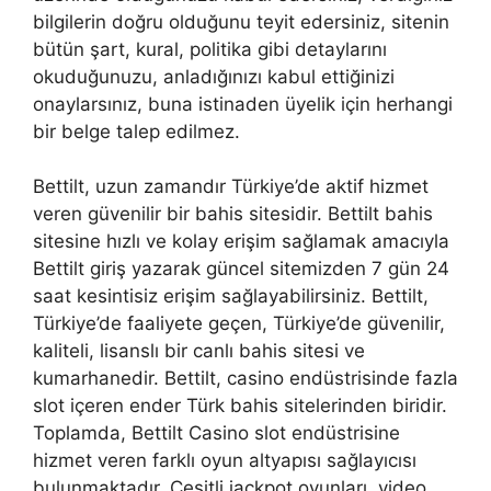
bilgilerin doğru olduğunu teyit edersiniz, sitenin
bütün şart, kural, politika gibi detaylarını
okuduğunuzu, anladığınızı kabul ettiğinizi
onaylarsınız, buna istinaden üyelik için herhangi
bir belge talep edilmez.
Bettilt, uzun zamandır Türkiye’de aktif hizmet
veren güvenilir bir bahis sitesidir. Bettilt bahis
sitesine hızlı ve kolay erişim sağlamak amacıyla
Bettilt giriş yazarak güncel sitemizden 7 gün 24
saat kesintisiz erişim sağlayabilirsiniz. Bettilt,
Türkiye’de faaliyete geçen, Türkiye’de güvenilir,
kaliteli, lisanslı bir canlı bahis sitesi ve
kumarhanedir. Bettilt, casino endüstrisinde fazla
slot içeren ender Türk bahis sitelerinden biridir.
Toplamda, Bettilt Casino slot endüstrisine
hizmet veren farklı oyun altyapısı sağlayıcısı
bulunmaktadır. Çeşitli jackpot oyunları, video