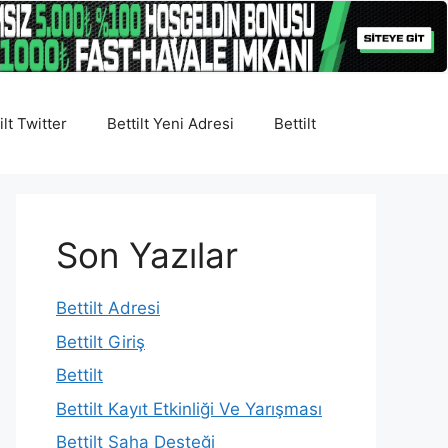
ilt Twitter
Bettilt Yeni Adresi
Bettilt
Son Yazılar
Bettilt Adresi
Bettilt Giriş
Bettilt
Bettilt Kayıt Etkinliği Ve Yarışması
Bettilt Saha Desteği