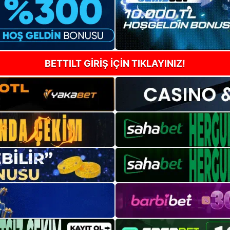
BETTILT GİRİŞ İÇİN TIKLAYINIZ!