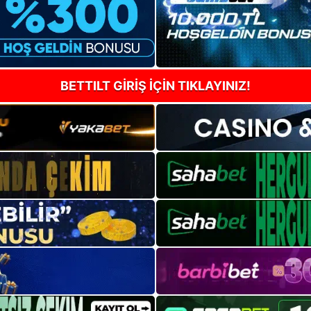
BETTILT GİRİŞ İÇİN TIKLAYINIZ!