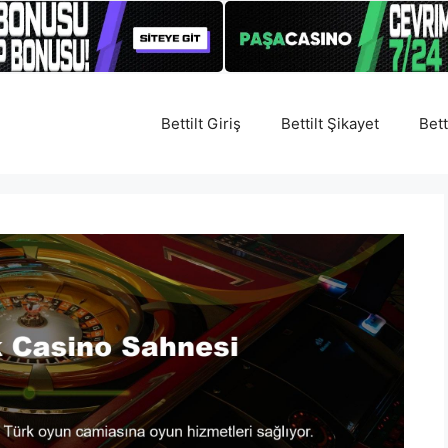
Bettilt Giriş
Bettilt Şikayet
Bett