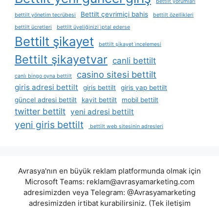
bettilt yorumları
Bettilt çevrimiçi bahis
bettilt yönetim tecrübesi
bettilt özellikleri
bettilt ücretleri
bettilt üyeliğinizi i̇ptal ederse
Bettilt şikayet
bettilt şikayet i̇ncelemesi
Bettilt şikayetvar
canli bettilt
casino sitesi bettilt
canlı bingo oyna bettilt
giris adresi bettilt
giris bettilt
giris yap bettilt
güncel adresi bettilt
kayit bettilt
mobil bettilt
twitter bettilt
yeni adresi bettilt
yeni giris bettilt
bettilt web sitesinin adresleri
Avrasya'nın en büyük reklam platformunda olmak için
Microsoft Teams:
reklam@avrasyamarketing.com
adresimizden veya Telegram: @Avrasyamarketing
adresimizden irtibat kurabilirsiniz. (Tek iletişim
adreslerimiz teams / telegram ve mail adresimizdir.