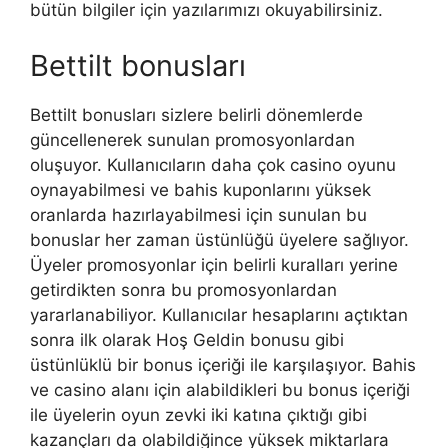
bütün bilgiler için yazılarımızı okuyabilirsiniz.
Bettilt bonusları
Bettilt bonusları sizlere belirli dönemlerde
güncellenerek sunulan promosyonlardan
oluşuyor. Kullanıcıların daha çok casino oyunu
oynayabilmesi ve bahis kuponlarını yüksek
oranlarda hazırlayabilmesi için sunulan bu
bonuslar her zaman üstünlüğü üyelere sağlıyor.
Üyeler promosyonlar için belirli kuralları yerine
getirdikten sonra bu promosyonlardan
yararlanabiliyor. Kullanıcılar hesaplarını açtıktan
sonra ilk olarak Hoş Geldin bonusu gibi
üstünlüklü bir bonus içeriği ile karşılaşıyor. Bahis
ve casino alanı için alabildikleri bu bonus içeriği
ile üyelerin oyun zevki iki katına çıktığı gibi
kazançları da olabildiğince yüksek miktarlara