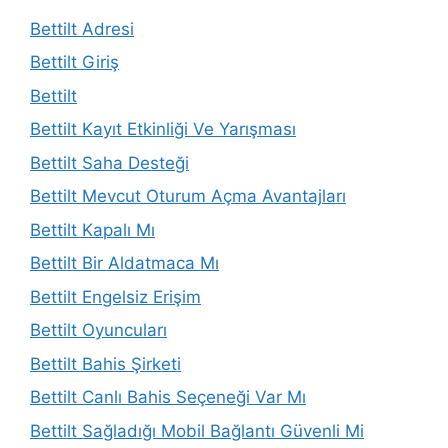
Bettilt Adresi
Bettilt Giriş
Bettilt
Bettilt Kayıt Etkinliği Ve Yarışması
Bettilt Saha Desteği
Bettilt Mevcut Oturum Açma Avantajları
Bettilt Kapalı Mı
Bettilt Bir Aldatmaca Mı
Bettilt Engelsiz Erişim
Bettilt Oyuncuları
Bettilt Bahis Şirketi
Bettilt Canlı Bahis Seçeneği Var Mı
Bettilt Sağladığı Mobil Bağlantı Güvenli Mi