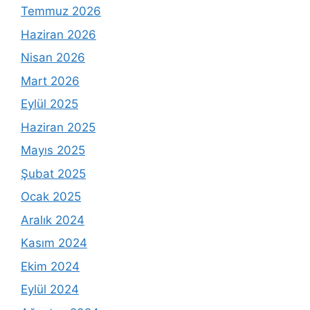
Temmuz 2026
Haziran 2026
Nisan 2026
Mart 2026
Eylül 2025
Haziran 2025
Mayıs 2025
Şubat 2025
Ocak 2025
Aralık 2024
Kasım 2024
Ekim 2024
Eylül 2024