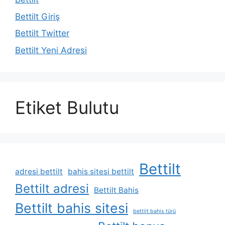
Bettilt Giriş
Bettilt Twitter
Bettilt Yeni Adresi
Etiket Bulutu
Bettilt
adresi bettilt
bahis sitesi bettilt
Bettilt adresi
Bettilt Bahis
Bettilt bahis sitesi
bettilt bahis türü