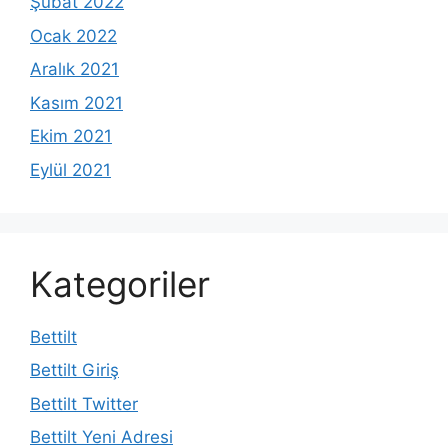
Şubat 2022
Ocak 2022
Aralık 2021
Kasım 2021
Ekim 2021
Eylül 2021
Kategoriler
Bettilt
Bettilt Giriş
Bettilt Twitter
Bettilt Yeni Adresi