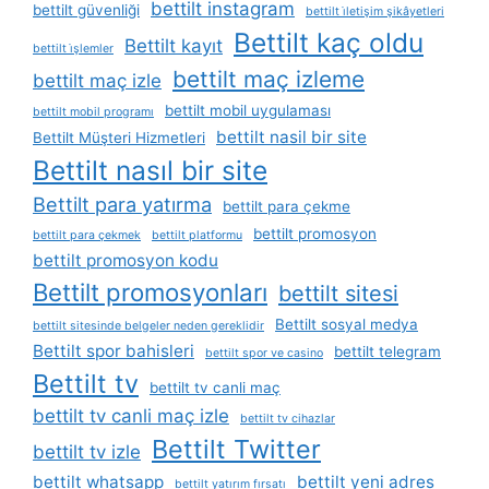
bettilt instagram
bettilt güvenliği
bettilt i̇letişim şikâyetleri
Bettilt kaç oldu
Bettilt kayıt
bettilt i̇şlemler
bettilt maç izleme
bettilt maç izle
bettilt mobil uygulaması
bettilt mobil programı
bettilt nasil bir site
Bettilt Müşteri Hizmetleri
Bettilt nasıl bir site
Bettilt para yatırma
bettilt para çekme
bettilt promosyon
bettilt para çekmek
bettilt platformu
bettilt promosyon kodu
Bettilt promosyonları
bettilt sitesi
Bettilt sosyal medya
bettilt sitesinde belgeler neden gereklidir
Bettilt spor bahisleri
bettilt telegram
bettilt spor ve casino
Bettilt tv
bettilt tv canli maç
bettilt tv canli maç izle
bettilt tv cihazlar
Bettilt Twitter
bettilt tv izle
bettilt whatsapp
bettilt yeni adres
bettilt yatırım fırsatı