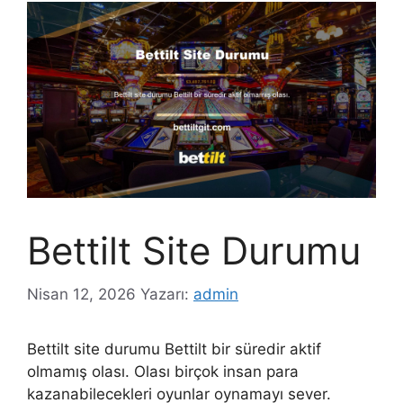
Bettilt Site Durumu
Nisan 12, 2026
Yazarı:
admin
Bettilt site durumu Bettilt bir süredir aktif
olmamış olası. Olası birçok insan para
kazanabilecekleri oyunlar oynamayı sever.