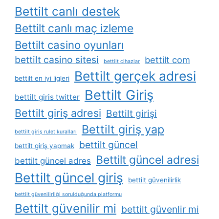
Bettilt canlı destek
Bettilt canlı maç izleme
Bettilt casino oyunları
bettilt casino sitesi
bettilt com
bettilt cihazlar
Bettilt gerçek adresi
bettilt en iyi ligleri
Bettilt Giriş
bettilt giris twitter
Bettilt giriş adresi
Bettilt girişi
Bettilt giriş yap
bettilt giriş rulet kuralları
bettilt güncel
bettilt giriş yapmak
Bettilt güncel adresi
bettilt güncel adres
Bettilt güncel giriş
bettilt güvenilirlik
bettilt güvenilirliği sorulduğunda platformu
Bettilt güvenilir mi
bettilt güvenlir mi