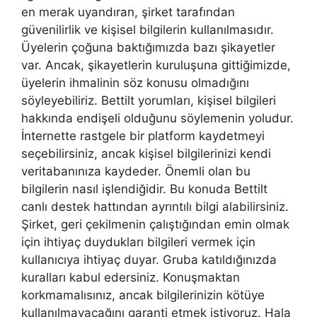
en merak uyandıran, şirket tarafından
güvenilirlik ve kişisel bilgilerin kullanılmasıdır.
Üyelerin çoğuna baktığımızda bazı şikayetler
var. Ancak, şikayetlerin kuruluşuna gittiğimizde,
üyelerin ihmalinin söz konusu olmadığını
söyleyebiliriz. Bettilt yorumları, kişisel bilgileri
hakkında endişeli olduğunu söylemenin yoludur.
İnternette rastgele bir platform kaydetmeyi
seçebilirsiniz, ancak kişisel bilgilerinizi kendi
veritabanınıza kaydeder. Önemli olan bu
bilgilerin nasıl işlendiğidir. Bu konuda Bettilt
canlı destek hattından ayrıntılı bilgi alabilirsiniz.
Şirket, geri çekilmenin çalıştığından emin olmak
için ihtiyaç duydukları bilgileri vermek için
kullanıcıya ihtiyaç duyar. Gruba katıldığınızda
kuralları kabul edersiniz. Konuşmaktan
korkmamalısınız, ancak bilgilerinizin kötüye
kullanılmayacağını garanti etmek istiyoruz. Hala