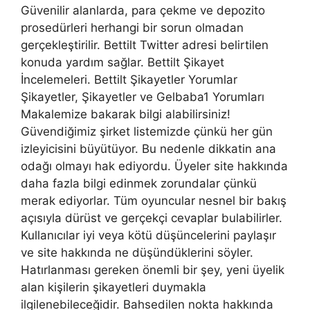
Güvenilir alanlarda, para çekme ve depozito
prosedürleri herhangi bir sorun olmadan
gerçekleştirilir. Bettilt Twitter adresi belirtilen
konuda yardım sağlar. Bettilt Şikayet
İncelemeleri. Bettilt Şikayetler Yorumlar
Şikayetler, Şikayetler ve Gelbaba1 Yorumları
Makalemize bakarak bilgi alabilirsiniz!
Güvendiğimiz şirket listemizde çünkü her gün
izleyicisini büyütüyor. Bu nedenle dikkatin ana
odağı olmayı hak ediyordu. Üyeler site hakkında
daha fazla bilgi edinmek zorundalar çünkü
merak ediyorlar. Tüm oyuncular nesnel bir bakış
açısıyla dürüst ve gerçekçi cevaplar bulabilirler.
Kullanıcılar iyi veya kötü düşüncelerini paylaşır
ve site hakkında ne düşündüklerini söyler.
Hatırlanması gereken önemli bir şey, yeni üyelik
alan kişilerin şikayetleri duymakla
ilgilenebileceğidir. Bahsedilen nokta hakkında