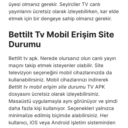
üyesi olmanız gerekir. Seyirciler TV canlı
yayınlarını ücretsiz olarak izleyebilirken, kar elde
etmek için bir dengeye sahip olmanız gerekir.
Bettilt Tv Mobil Erişim Site
Durumu
Bettilt tv apk. Nerede olursanız olun canlı yayın
maçını takip etmek isteyenler olabilir. Site
televizyon seçeneğini mobil cihazlarınızda da
kullanabilirsiniz. Mobil cihazlarınızı indirerek
Bettilt tv mobil erişim site durumu
TV APK
dosyasını ücretsiz olarak izleyebilirsiniz.
Masaüstü uygulamayla aynı görünüyor ve şimdi
daha fazla kişi kullanıyor. Seçenekleri yalnızca
minimalize edilmiş biçimde alabilirsiniz. Her
kullanıcı, iOS veya Android işletim sisteminden