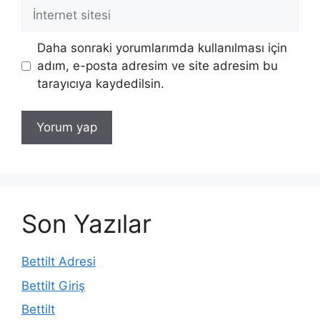
İnternet
sitesi
Daha sonraki yorumlarımda kullanılması için
adım, e-posta adresim ve site adresim bu
tarayıcıya kaydedilsin.
Son Yazılar
Bettilt Adresi
Bettilt Giriş
Bettilt