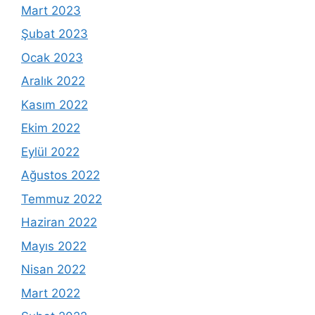
Mart 2023
Şubat 2023
Ocak 2023
Aralık 2022
Kasım 2022
Ekim 2022
Eylül 2022
Ağustos 2022
Temmuz 2022
Haziran 2022
Mayıs 2022
Nisan 2022
Mart 2022