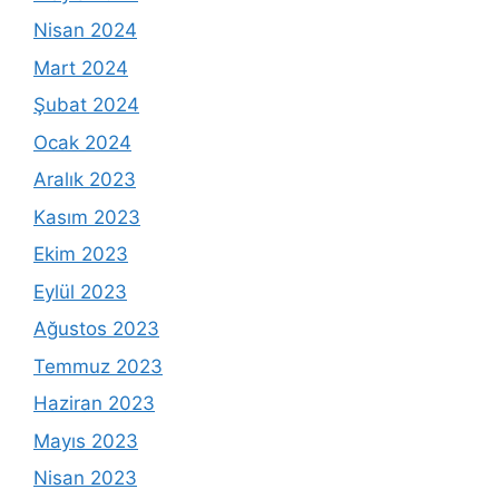
Nisan 2024
Mart 2024
Şubat 2024
Ocak 2024
Aralık 2023
Kasım 2023
Ekim 2023
Eylül 2023
Ağustos 2023
Temmuz 2023
Haziran 2023
Mayıs 2023
Nisan 2023