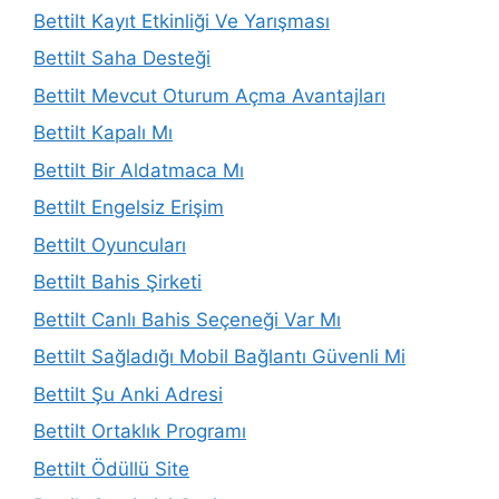
Bettilt Kayıt Etkinliği Ve Yarışması
Bettilt Saha Desteği
Bettilt Mevcut Oturum Açma Avantajları
Bettilt Kapalı Mı
Bettilt Bir Aldatmaca Mı
Bettilt Engelsiz Erişim
Bettilt Oyuncuları
Bettilt Bahis Şirketi
Bettilt Canlı Bahis Seçeneği Var Mı
Bettilt Sağladığı Mobil Bağlantı Güvenli Mi
Bettilt Şu Anki Adresi
Bettilt Ortaklık Programı
Bettilt Ödüllü Site