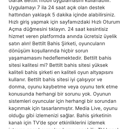
olarak Bettilt mobil uygulamasını kullanabilir.
Uygulamayı 7 ila 24 saat açık olan destek
hattından yaklaşık 5 dakika içinde alabilirsiniz.
Hızlı giriş yapmak için sayfamızdaki Hızlı Oturum
Açma düğmesini tıklayın. 24 saat kesintisiz
hizmet veren platformda anında ücretsiz üyelik
satın alın! Bettilt Bahis Şirketi, oyuncuların
dönüşüm koşullarında hiçbir sorun
yaşamamasını hedeflemektedir. Bettilt bahis
sitesi kalitesi mi? Bettilt bahis sitesi yüksek
kaliteli bahis şirketi en kaliteli oyun altyapısını
kullanır. Bettilt bahis sitesi iyi çalışıyor ve
donma, oyunu kaybetme veya oyunu terk etme
konusunda herhangi bir sorunu yok. Oyunun
sistemleri oyuncular için herhangi bir sorundan
kaçınmak için tasarlanmıştır. Media Live, oyunu
olduğu gibi izlemenizi sağlar. Bahis şirketinin
kanalı için TV’de spor etkinliklerini izlemek