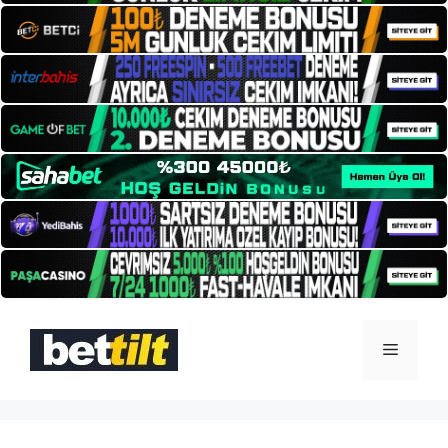
İçeriğe
atla
Menü