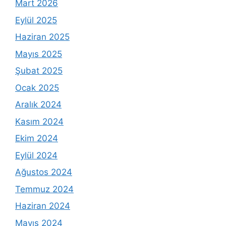
Mart 2026
Eylül 2025
Haziran 2025
Mayıs 2025
Şubat 2025
Ocak 2025
Aralık 2024
Kasım 2024
Ekim 2024
Eylül 2024
Ağustos 2024
Temmuz 2024
Haziran 2024
Mayıs 2024