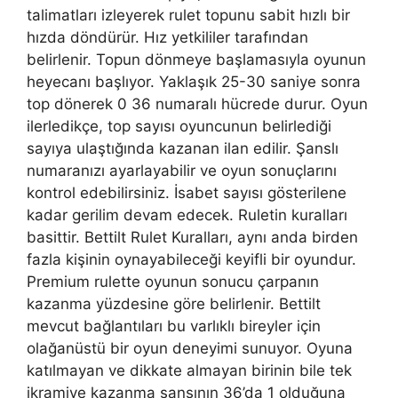
talimatları izleyerek rulet topunu sabit hızlı bir
hızda döndürür. Hız yetkililer tarafından
belirlenir. Topun dönmeye başlamasıyla oyunun
heyecanı başlıyor. Yaklaşık 25-30 saniye sonra
top dönerek 0 36 numaralı hücrede durur. Oyun
ilerledikçe, top sayısı oyuncunun belirlediği
sayıya ulaştığında kazanan ilan edilir. Şanslı
numaranızı ayarlayabilir ve oyun sonuçlarını
kontrol edebilirsiniz. İsabet sayısı gösterilene
kadar gerilim devam edecek. Ruletin kuralları
basittir. Bettilt Rulet Kuralları, aynı anda birden
fazla kişinin oynayabileceği keyifli bir oyundur.
Premium rulette oyunun sonucu çarpanın
kazanma yüzdesine göre belirlenir. Bettilt
mevcut bağlantıları bu varlıklı bireyler için
olağanüstü bir oyun deneyimi sunuyor. Oyuna
katılmayan ve dikkate almayan birinin bile tek
ikramiye kazanma şansının 36’da 1 olduğuna