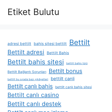
Etiket Bulutu
Bettilt
adresi bettilt
bahis sitesi bettilt
Bettilt adresi
Bettilt Bahis
Bettilt bahis sitesi
bettilt bahis türü
Bettilt bonus
Bettilt Bağlantı Sorunları
bettilt canli
bettilt bu sırada bazı şikâyetleri
Bettilt canlı bahis
bettilt canlı bahis sitesi
Bettilt canlı casino
Bettilt canlı destek