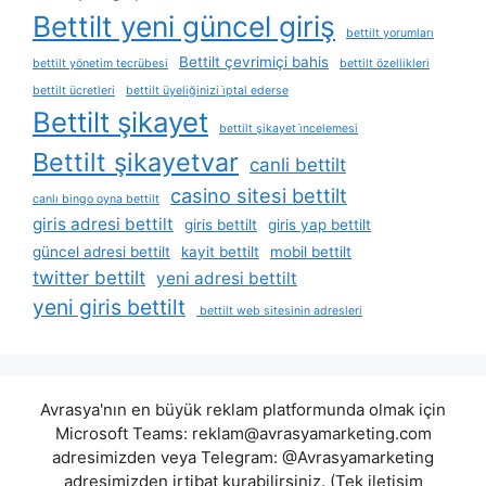
Bettilt yeni güncel giriş
bettilt yorumları
Bettilt çevrimiçi bahis
bettilt yönetim tecrübesi
bettilt özellikleri
bettilt ücretleri
bettilt üyeliğinizi i̇ptal ederse
Bettilt şikayet
bettilt şikayet i̇ncelemesi
Bettilt şikayetvar
canli bettilt
casino sitesi bettilt
canlı bingo oyna bettilt
giris adresi bettilt
giris bettilt
giris yap bettilt
güncel adresi bettilt
kayit bettilt
mobil bettilt
twitter bettilt
yeni adresi bettilt
yeni giris bettilt
bettilt web sitesinin adresleri
Avrasya'nın en büyük reklam platformunda olmak için
Microsoft Teams:
reklam@avrasyamarketing.com
adresimizden veya Telegram: @Avrasyamarketing
adresimizden irtibat kurabilirsiniz. (Tek iletişim