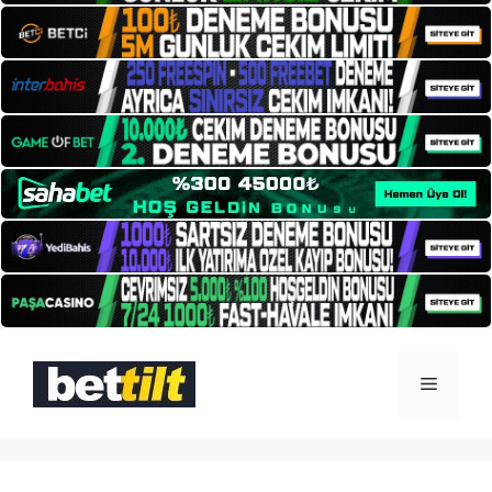
İçeriğe
atla
Menü