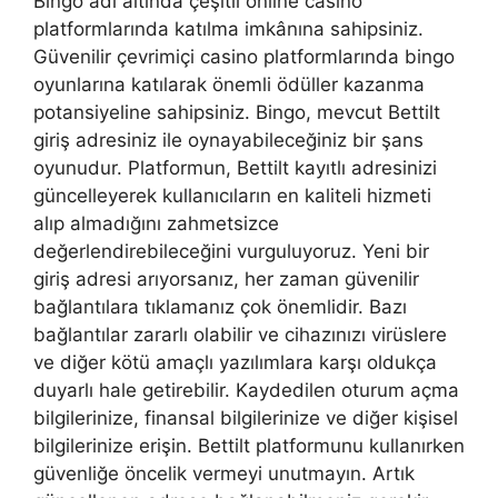
Bingo adı altında çeşitli online casino
platformlarında katılma imkânına sahipsiniz.
Güvenilir çevrimiçi casino platformlarında bingo
oyunlarına katılarak önemli ödüller kazanma
potansiyeline sahipsiniz. Bingo, mevcut Bettilt
giriş adresiniz ile oynayabileceğiniz bir şans
oyunudur. Platformun, Bettilt kayıtlı adresinizi
güncelleyerek kullanıcıların en kaliteli hizmeti
alıp almadığını zahmetsizce
değerlendirebileceğini vurguluyoruz. Yeni bir
giriş adresi arıyorsanız, her zaman güvenilir
bağlantılara tıklamanız çok önemlidir. Bazı
bağlantılar zararlı olabilir ve cihazınızı virüslere
ve diğer kötü amaçlı yazılımlara karşı oldukça
duyarlı hale getirebilir. Kaydedilen oturum açma
bilgilerinize, finansal bilgilerinize ve diğer kişisel
bilgilerinize erişin. Bettilt platformunu kullanırken
güvenliğe öncelik vermeyi unutmayın. Artık