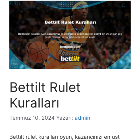
Bettilt Rulet
Kuralları
Temmuz 10, 2024
Yazarı:
admin
Bettilt rulet kuralları oyun, kazancınızı en üst