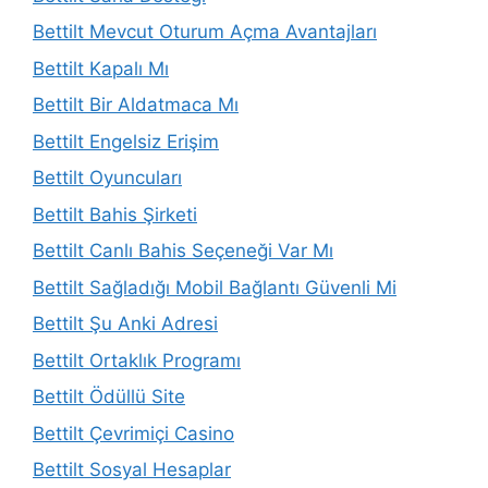
Bettilt Mevcut Oturum Açma Avantajları
Bettilt Kapalı Mı
Bettilt Bir Aldatmaca Mı
Bettilt Engelsiz Erişim
Bettilt Oyuncuları
Bettilt Bahis Şirketi
Bettilt Canlı Bahis Seçeneği Var Mı
Bettilt Sağladığı Mobil Bağlantı Güvenli Mi
Bettilt Şu Anki Adresi
Bettilt Ortaklık Programı
Bettilt Ödüllü Site
Bettilt Çevrimiçi Casino
Bettilt Sosyal Hesaplar