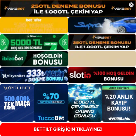
×
BETTILT GİRİŞ İÇİN TIKLAYINIZ!