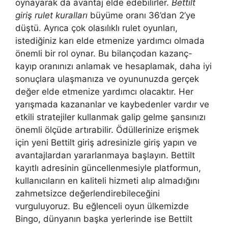
oynayarak da avantaj elde edebilirler.
Bettilt
giriş rulet kuralları
büyüme oranı 36’dan 2’ye
düştü. Ayrıca çok olasılıklı rulet oyunları,
istediğiniz karı elde etmenize yardımcı olmada
önemli bir rol oynar. Bu bilançodan kazanç-
kayıp oranınızı anlamak ve hesaplamak, daha iyi
sonuçlara ulaşmanıza ve oyununuzda gerçek
değer elde etmenize yardımcı olacaktır. Her
yarışmada kazananlar ve kaybedenler vardır ve
etkili stratejiler kullanmak galip gelme şansınızı
önemli ölçüde artırabilir. Ödüllerinize erişmek
için yeni Bettilt giriş adresinizle giriş yapın ve
avantajlardan yararlanmaya başlayın. Bettilt
kayıtlı adresinin güncellenmesiyle platformun,
kullanıcıların en kaliteli hizmeti alıp almadığını
zahmetsizce değerlendirebileceğini
vurguluyoruz. Bu eğlenceli oyun ülkemizde
Bingo, dünyanın başka yerlerinde ise Bettilt