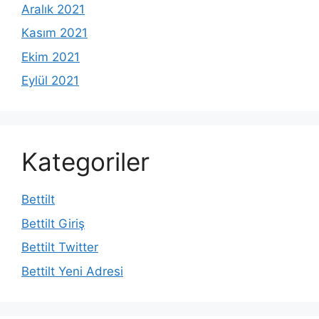
Aralık 2021
Kasım 2021
Ekim 2021
Eylül 2021
Kategoriler
Bettilt
Bettilt Giriş
Bettilt Twitter
Bettilt Yeni Adresi