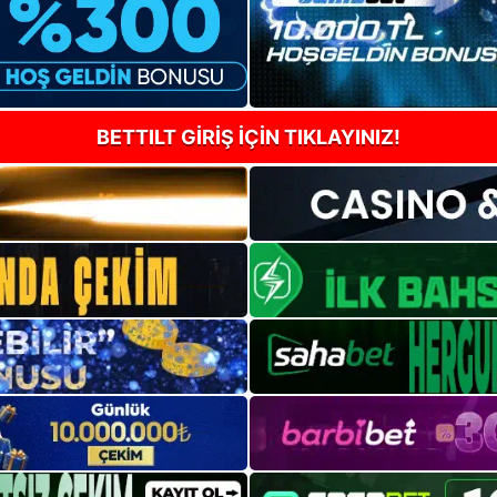
BETTILT GİRİŞ İÇİN TIKLAYINIZ!