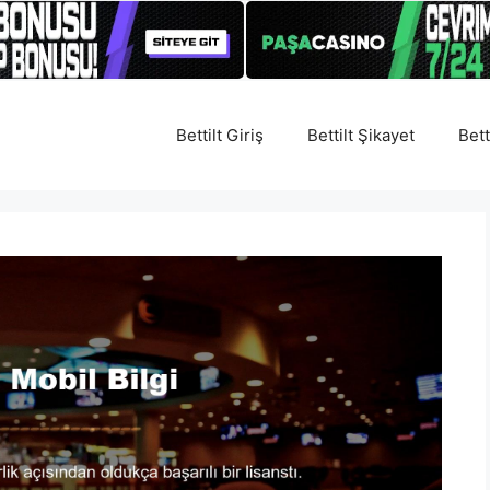
Bettilt Giriş
Bettilt Şikayet
Bett