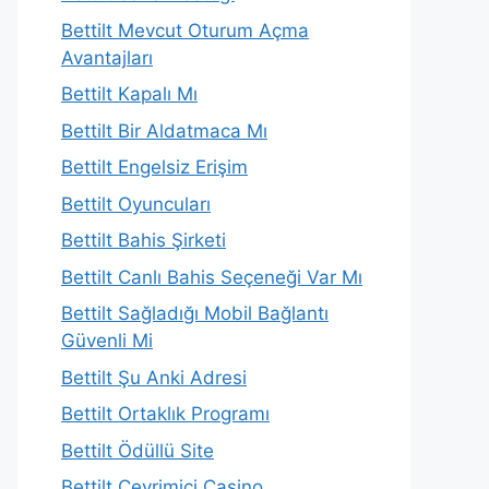
Bettilt Mevcut Oturum Açma
Avantajları
Bettilt Kapalı Mı
Bettilt Bir Aldatmaca Mı
Bettilt Engelsiz Erişim
Bettilt Oyuncuları
Bettilt Bahis Şirketi
Bettilt Canlı Bahis Seçeneği Var Mı
Bettilt Sağladığı Mobil Bağlantı
Güvenli Mi
Bettilt Şu Anki Adresi
Bettilt Ortaklık Programı
Bettilt Ödüllü Site
Bettilt Çevrimiçi Casino