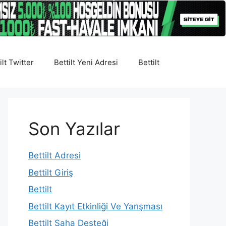
ilt Twitter
Bettilt Yeni Adresi
Bettilt
Son Yazılar
Bettilt Adresi
Bettilt Giriş
Bettilt
Bettilt Kayıt Etkinliği Ve Yarışması
Bettilt Saha Desteği