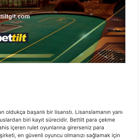
dan oldukça başarılı bir lisanstı. Lisanslamanın yanı
lardan biri kayıt sürecidir. Bettilt para çekme
ahis içeren rulet oyunlarına girerseniz para
şirketi, en güvenli oyuncu olmanızı sağlamak için