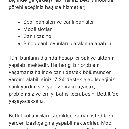
biçimde gerçekleştirebilirsiniz. Bettilt mobilde
görebileceğiniz başlıca hizmetler;
Spor bahisleri ve canlı bahisler
Mobil slotlar
Canlı casino
Bingo canlı oyunları olarak sıralanabilir.
Tüm bunların dışında hesap içi bakiye aktarımı
yapılabilmektedir. Herhangi bir problem
yaşamanız halinde canlı destek bölümünden
yardım alabilirsiniz. 7 24 destek alabileceğiniz
canlı yardım sizi yalnız bırakmayacak,
problemsiz ve en iyi bahis tecrübesini Bettilt ’de
yaşayacaksınız.
Bettilt kullanıcıları istedikleri zaman istedikleri
yerden basitçe giriş yapabilmektedirler. Mobil