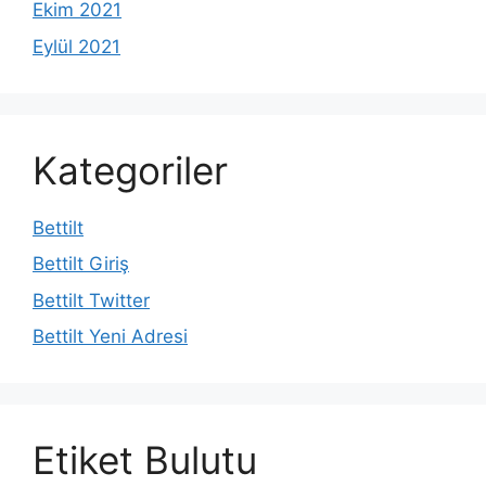
Ekim 2021
Eylül 2021
Kategoriler
Bettilt
Bettilt Giriş
Bettilt Twitter
Bettilt Yeni Adresi
Etiket Bulutu