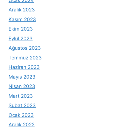
Ocak 2024
Aralık 2023
Kasım 2023
Ekim 2023
Eylül 2023
Ağustos 2023
Temmuz 2023
Haziran 2023
Mayıs 2023
Nisan 2023
Mart 2023
Şubat 2023
Ocak 2023
Aralık 2022