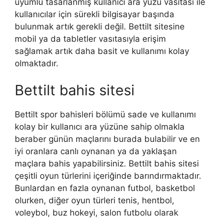
uyumlu tasarlanmış kullanıcı ara yüzü vasıtası ile
kullanıcılar için sürekli bilgisayar başında
bulunmak artık gerekli değil. Bettilt sitesine
mobil ya da tabletler vasıtasıyla erişim
sağlamak artık daha basit ve kullanımı kolay
olmaktadır.
Bettilt bahis sitesi
Bettilt spor bahisleri bölümü sade ve kullanımı
kolay bir kullanıcı ara yüzüne sahip olmakla
beraber günün maçlarını burada bulabilir ve en
iyi oranlara canlı oynanan ya da yaklaşan
maçlara bahis yapabilirsiniz. Bettilt bahis sitesi
çeşitli oyun türlerini içeriğinde barındırmaktadır.
Bunlardan en fazla oynanan futbol, basketbol
olurken, diğer oyun türleri tenis, hentbol,
voleybol, buz hokeyi, salon futbolu olarak