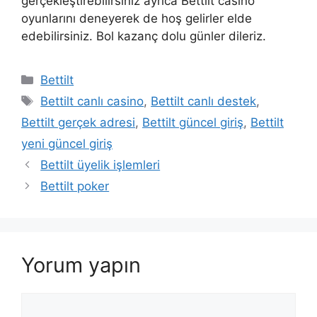
gerçekleştirebilirsiniz ayrıca Bettilt casino
oyunlarını deneyerek de hoş gelirler elde
edebilirsiniz. Bol kazanç dolu günler dileriz.
Kategoriler
Bettilt
Etiketler
Bettilt canlı casino
,
Bettilt canlı destek
,
Bettilt gerçek adresi
,
Bettilt güncel giriş
,
Bettilt
yeni güncel giriş
Bettilt üyelik işlemleri
Bettilt poker
Yorum yapın
Yorum