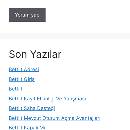
Son Yazılar
Bettilt Adresi
Bettilt Giriş
Bettilt
Bettilt Kayıt Etkinliği Ve Yarışması
Bettilt Saha Desteği
Bettilt Mevcut Oturum Açma Avantajları
Bettilt Kapalı Mı