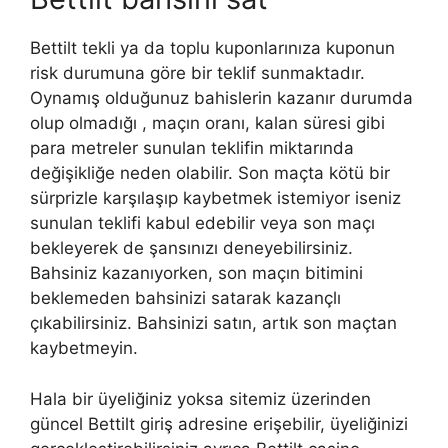
Bettilt tekli ya da toplu kuponlarınıza kuponun
risk durumuna göre bir teklif sunmaktadır.
Oynamış olduğunuz bahislerin kazanır durumda
olup olmadığı , maçın oranı, kalan süresi gibi
para metreler sunulan teklifin miktarında
değişikliğe neden olabilir. Son maçta kötü bir
sürprizle karşılaşıp kaybetmek istemiyor iseniz
sunulan teklifi kabul edebilir veya son maçı
bekleyerek de şansınızı deneyebilirsiniz.
Bahsiniz kazanıyorken, son maçın bitimini
beklemeden bahsinizi satarak kazançlı
çıkabilirsiniz. Bahsinizi satın, artık son maçtan
kaybetmeyin.
Hala bir üyeliğiniz yoksa sitemiz üzerinden
güncel Bettilt giriş adresine erişebilir, üyeliğinizi