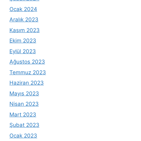
Ocak 2024
Aralık 2023
Kasım 2023
Ekim 2023
Eylül 2023
Ağustos 2023
Temmuz 2023
Haziran 2023
Mayıs 2023
Nisan 2023
Mart 2023
Şubat 2023
Ocak 2023