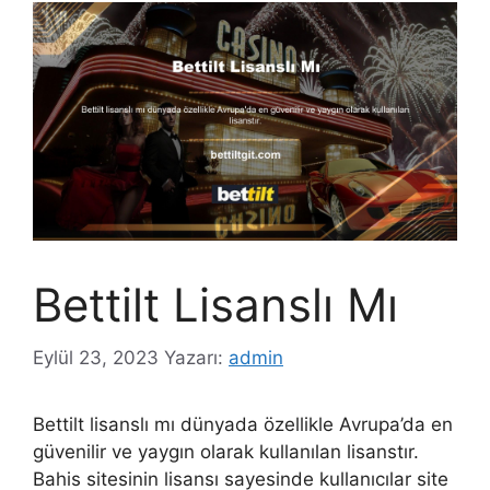
Bettilt Lisanslı Mı
Eylül 23, 2023
Yazarı:
admin
Bettilt lisanslı mı dünyada özellikle Avrupa’da en
güvenilir ve yaygın olarak kullanılan lisanstır.
Bahis sitesinin lisansı sayesinde kullanıcılar site