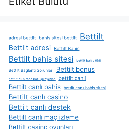
Etiket Bulutu
Bettilt
adresi bettilt
bahis sitesi bettilt
Bettilt adresi
Bettilt Bahis
Bettilt bahis sitesi
bettilt bahis türü
Bettilt bonus
Bettilt Bağlantı Sorunları
bettilt canli
bettilt bu sırada bazı şikâyetleri
Bettilt canlı bahis
bettilt canlı bahis sitesi
Bettilt canlı casino
Bettilt canlı destek
Bettilt canlı maç izleme
Bettilt casino oyunları