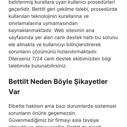
belirlenmiş kurallara uyan kullanıcı prosedürleri
geçerlidir. Bettilt geri çekilme talebi, prosedürde
kullanılan teknolojinin kurallarına ve
sınırlamalarına uymamasından
kaynaklanmaktadır. Web sitesinin ana
sayfasında yer alan canlı destek hattı bu sorunu
ele almakta ve kullanıcıyı bilinçlendirerek
sorunların çözümünü hızlandırmaktadır.
Dilerseniz 7/24 canlı destek ekibimizden bilgi
talebinde bulunabilirsiniz.
Bettilt Neden Böyle Şikayetler
Var
Elbette haklısın ama bazı durumlarda sistemsel
sorunların önüne geçemezsin.
Güvenmediğimiz bir firmayı asla tavsiye