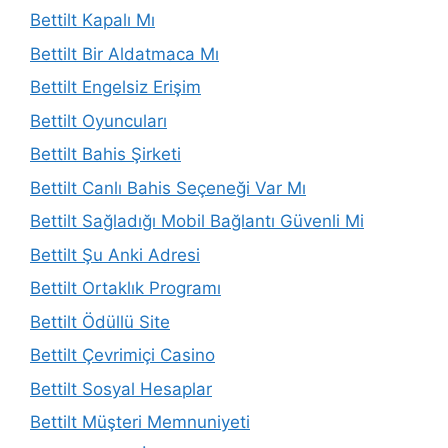
Bettilt Kapalı Mı
Bettilt Bir Aldatmaca Mı
Bettilt Engelsiz Erişim
Bettilt Oyuncuları
Bettilt Bahis Şirketi
Bettilt Canlı Bahis Seçeneği Var Mı
Bettilt Sağladığı Mobil Bağlantı Güvenli Mi
Bettilt Şu Anki Adresi
Bettilt Ortaklık Programı
Bettilt Ödüllü Site
Bettilt Çevrimiçi Casino
Bettilt Sosyal Hesaplar
Bettilt Müşteri Memnuniyeti