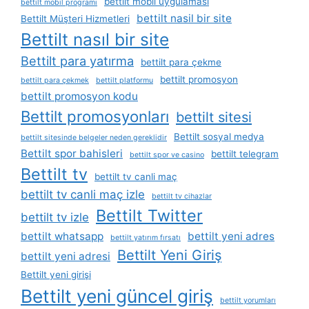
bettilt mobil uygulaması
bettilt mobil programı
bettilt nasil bir site
Bettilt Müşteri Hizmetleri
Bettilt nasıl bir site
Bettilt para yatırma
bettilt para çekme
bettilt promosyon
bettilt para çekmek
bettilt platformu
bettilt promosyon kodu
Bettilt promosyonları
bettilt sitesi
Bettilt sosyal medya
bettilt sitesinde belgeler neden gereklidir
Bettilt spor bahisleri
bettilt telegram
bettilt spor ve casino
Bettilt tv
bettilt tv canli maç
bettilt tv canli maç izle
bettilt tv cihazlar
Bettilt Twitter
bettilt tv izle
bettilt whatsapp
bettilt yeni adres
bettilt yatırım fırsatı
Bettilt Yeni Giriş
bettilt yeni adresi
Bettilt yeni girişi
Bettilt yeni güncel giriş
bettilt yorumları