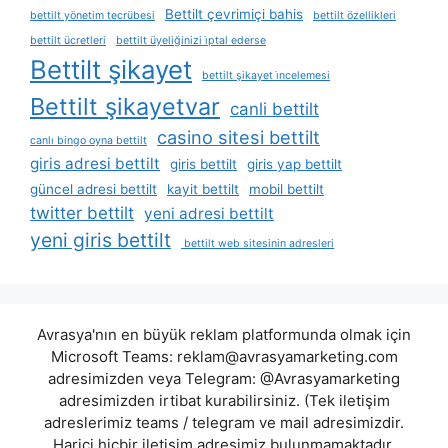
Bettilt çevrimiçi bahis
bettilt yönetim tecrübesi
bettilt özellikleri
bettilt ücretleri
bettilt üyeliğinizi i̇ptal ederse
Bettilt şikayet
bettilt şikayet i̇ncelemesi
Bettilt şikayetvar
canli bettilt
casino sitesi bettilt
canlı bingo oyna bettilt
giris adresi bettilt
giris bettilt
giris yap bettilt
güncel adresi bettilt
kayit bettilt
mobil bettilt
twitter bettilt
yeni adresi bettilt
yeni giris bettilt
bettilt web sitesinin adresleri
Avrasya'nın en büyük reklam platformunda olmak için
Microsoft Teams:
reklam@avrasyamarketing.com
adresimizden veya Telegram: @Avrasyamarketing
adresimizden irtibat kurabilirsiniz. (Tek iletişim
adreslerimiz teams / telegram ve mail adresimizdir.
Harici hiçbir iletişim adresimiz bulunmamaktadır.