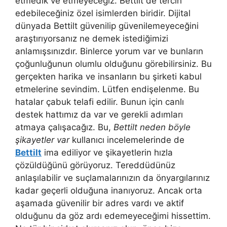
etmedik ve etmeyeceğiz. Bettilt de tercih
edebileceğiniz özel isimlerden biridir. Dijital
dünyada Bettilt güvenilip güvenilemeyeceğini
araştırıyorsanız ne demek istediğimizi
anlamışsınızdır. Binlerce yorum var ve bunların
çoğunluğunun olumlu olduğunu görebilirsiniz. Bu
gerçekten harika ve insanların bu şirketi kabul
etmelerine sevindim. Lütfen endişelenme. Bu
hatalar çabuk telafi edilir. Bunun için canlı
destek hattımız da var ve gerekli adımları
atmaya çalışacağız. Bu,
Bettilt neden böyle
şikayetler var
kullanıcı incelemelerinde de
Bettilt
ima ediliyor ve şikayetlerin hızla
çözüldüğünü görüyoruz. Tereddüdünüz
anlaşılabilir ve suçlamalarınızın da önyargılarınız
kadar geçerli olduğuna inanıyoruz. Ancak orta
aşamada güvenilir bir adres vardı ve aktif
olduğunu da göz ardı edemeyeceğimi hissettim.