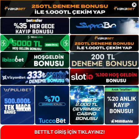
×
BETTILT GİRİŞ İÇİN TIKLAYINIZ!