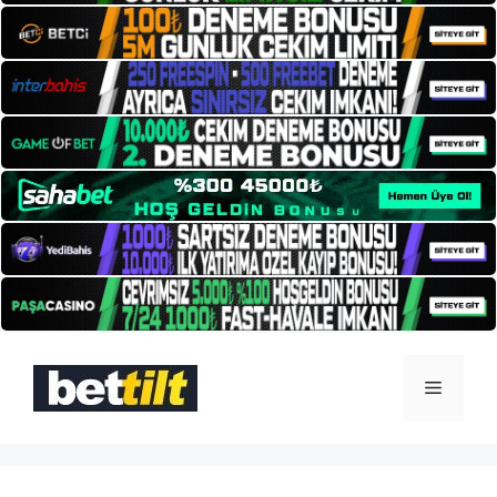
İçeriğe
atla
Menü