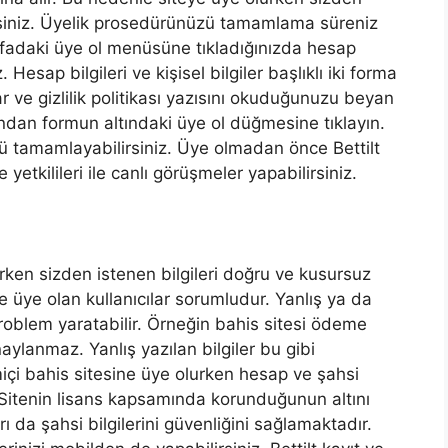
lirsiniz. Üyelik prosedürünüzü tamamlama süreniz
yfadaki üye ol menüsüne tıkladığınızda hesap
sap bilgileri ve kişisel bilgiler başlıklı iki forma
lar ve gizlilik politikası yazısını okuduğunuzu beyan
ından formun altındaki üye ol düğmesine tıklayın.
 tamamlayabilirsiniz. Üye olmadan önce Bettilt
yetkilileri ile canlı görüşmeler yapabilirsiniz.
en sizden istenen bilgileri doğru ve kusursuz
eye üye olan kullanıcılar sorumludur. Yanlış ya da
problem yaratabilir. Örneğin bahis sitesi ödeme
ylanmaz. Yanlış yazılan bilgiler bu gibi
içi bahis sitesine üye olurken hesap ve şahsi
n. Sitenin lisans kapsamında korunduğunun altını
 da şahsi bilgilerini güvenliğini sağlamaktadır.