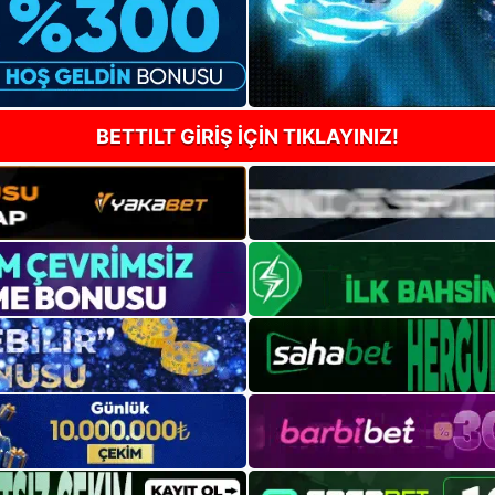
BETTILT GİRİŞ İÇİN TIKLAYINIZ!