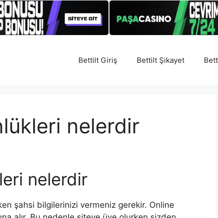
Bettilt Giriş
Bettilt Şikayet
Bett
nlükleri nelerdir
leri nelerdir
rken şahsi bilgilerinizi vermeniz gerekir. Online
tına alır. Bu nedenle siteye üye olurken sizden