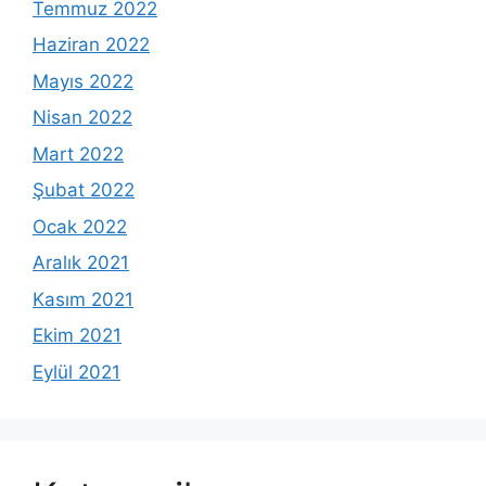
Temmuz 2022
Haziran 2022
Mayıs 2022
Nisan 2022
Mart 2022
Şubat 2022
Ocak 2022
Aralık 2021
Kasım 2021
Ekim 2021
Eylül 2021