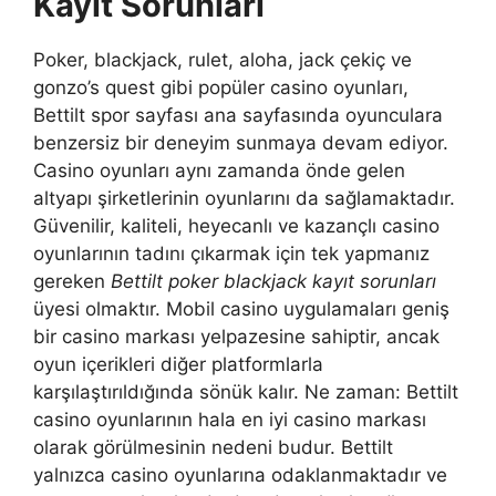
Kayıt Sorunları
Poker, blackjack, rulet, aloha, jack çekiç ve
gonzo’s quest gibi popüler casino oyunları,
Bettilt spor sayfası ana sayfasında oyunculara
benzersiz bir deneyim sunmaya devam ediyor.
Casino oyunları aynı zamanda önde gelen
altyapı şirketlerinin oyunlarını da sağlamaktadır.
Güvenilir, kaliteli, heyecanlı ve kazançlı casino
oyunlarının tadını çıkarmak için tek yapmanız
gereken
Bettilt poker blackjack kayıt sorunları
üyesi olmaktır. Mobil casino uygulamaları geniş
bir casino markası yelpazesine sahiptir, ancak
oyun içerikleri diğer platformlarla
karşılaştırıldığında sönük kalır. Ne zaman: Bettilt
casino oyunlarının hala en iyi casino markası
olarak görülmesinin nedeni budur. Bettilt
yalnızca casino oyunlarına odaklanmaktadır ve