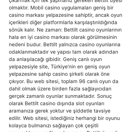
çıkarmak için tek yapmanız gereken Bettilt üyesi
olmaktır. Mobil casino uygulamaları geniş bir
casino markası yelpazesine sahiptir, ancak oyun
içerikleri diğer platformlarla karşılaştırıldığında
sönük kalır. Ne zaman: Bettilt casino oyunlarının
hala en iyi casino markası olarak görülmesinin
nedeni budur. Bettilt yalnızca casino oyunlarına
odaklanmaktadır ve yapısı tam olarak adından
da anlaşılacağı gibidir. Geniş canlı oyun
yelpazesiyle site, Türkiye’nin en geniş oyun
yelpazesine sahip casino şirketi olarak öne
çıkıyor. Bu web sitesi, toplam 96 canlı oyun da
dahil olmak üzere birden fazla sağlayıcıdan
gerçek zamanlı oyunlar sunmaktadır. Sonuç
olarak Bettilt casino dışında slot oyunları
aramanıza gerek yoktur ve şiddetle tavsiye
edilir. Web sitesi, istediğiniz herhangi bir oyunu
kolayca bulmanızı sağlayan çok çeşitli