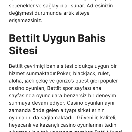
seçenekler ve sağlayıcılar sunar. Adresinizin
değişmesi durumunda artık siteye
erişemezsiniz.
Bettilt Uygun Bahis
Sitesi
Bettilt çevrimiçi bahis sitesi oldukça uygun bir
hizmet sunmaktadır.Poker, blackjack, rulet,
aloha, jack çekiç ve gonzo’s quest gibi popüler
casino oyunları, Bettilt spor sayfası ana
sayfasında oyunculara benzersiz bir deneyim
sunmaya devam ediyor. Casino oyunları aynı
zamanda önde gelen altyapı şirketlerinin
oyunlarını da sağlamaktadır. Güvenilir, kaliteli,
heyecanlı ve kazançlı casino oyunlarının tadını