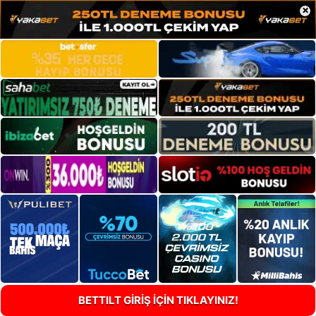
×
BETTILT GİRİŞ İÇİN TIKLAYINIZ!