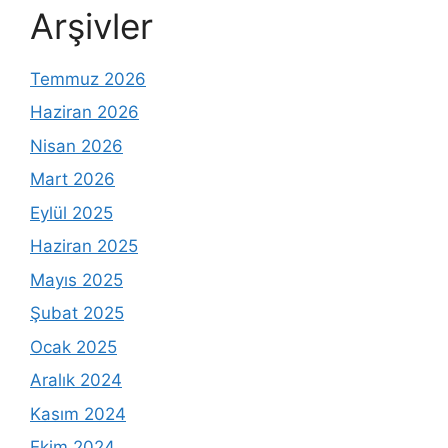
Arşivler
Temmuz 2026
Haziran 2026
Nisan 2026
Mart 2026
Eylül 2025
Haziran 2025
Mayıs 2025
Şubat 2025
Ocak 2025
Aralık 2024
Kasım 2024
Ekim 2024