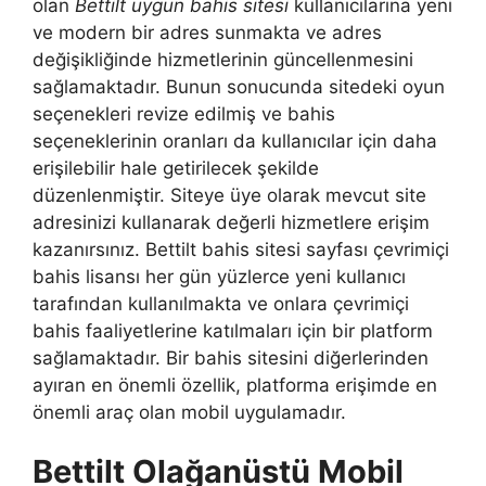
olan
Bettilt uygun bahis sitesi
kullanıcılarına yeni
ve modern bir adres sunmakta ve adres
değişikliğinde hizmetlerinin güncellenmesini
sağlamaktadır. Bunun sonucunda sitedeki oyun
seçenekleri revize edilmiş ve bahis
seçeneklerinin oranları da kullanıcılar için daha
erişilebilir hale getirilecek şekilde
düzenlenmiştir. Siteye üye olarak mevcut site
adresinizi kullanarak değerli hizmetlere erişim
kazanırsınız. Bettilt bahis sitesi sayfası çevrimiçi
bahis lisansı her gün yüzlerce yeni kullanıcı
tarafından kullanılmakta ve onlara çevrimiçi
bahis faaliyetlerine katılmaları için bir platform
sağlamaktadır. Bir bahis sitesini diğerlerinden
ayıran en önemli özellik, platforma erişimde en
önemli araç olan mobil uygulamadır.
Bettilt Olağanüstü Mobil