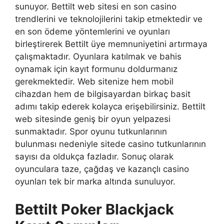
sunuyor. Bettilt web sitesi en son casino
trendlerini ve teknolojilerini takip etmektedir ve
en son ödeme yöntemlerini ve oyunları
birleştirerek Bettilt üye memnuniyetini artırmaya
çalışmaktadır. Oyunlara katılmak ve bahis
oynamak için kayıt formunu doldurmanız
gerekmektedir. Web sitenize hem mobil
cihazdan hem de bilgisayardan birkaç basit
adımı takip ederek kolayca erişebilirsiniz. Bettilt
web sitesinde geniş bir oyun yelpazesi
sunmaktadır. Spor oyunu tutkunlarının
bulunması nedeniyle sitede casino tutkunlarının
sayısı da oldukça fazladır. Sonuç olarak
oyunculara taze, çağdaş ve kazançlı casino
oyunları tek bir marka altında sunuluyor.
Bettilt Poker Blackjack