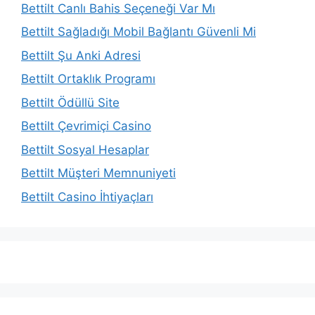
Bettilt Canlı Bahis Seçeneği Var Mı
Bettilt Sağladığı Mobil Bağlantı Güvenli Mi
Bettilt Şu Anki Adresi
Bettilt Ortaklık Programı
Bettilt Ödüllü Site
Bettilt Çevrimiçi Casino
Bettilt Sosyal Hesaplar
Bettilt Müşteri Memnuniyeti
Bettilt Casino İhtiyaçları