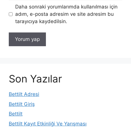
Daha sonraki yorumlarımda kullanılması için
adım, e-posta adresim ve site adresim bu
tarayıcıya kaydedilsin.
Son Yazılar
Bettilt Adresi
Bettilt Giriş
Bettilt
Bettilt Kayıt Etkinliği Ve Yarışması