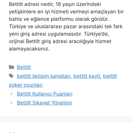
Bettilt adresi nedir, 18 yaşın üzerindeki
yetişkinlere en iyi hizmeti vermeyi amaçlayan bir
bahis ve eğlence platformu olarak görülür.
Türkiye ve uluslararası pazar arasındaki tek fark
yeni giriş adresi uygulamasıdır. Türkiye’de,
orijinal Bettilt giriş adresi aracılığıyla hizmet
alamayacaksınız.
Kategoriler
Bettilt
Etiketler
bettilt i̇letişim kanalları
,
bettilt kayit
,
bettilt
poker oyunları
Bettilt Kullanıcı Puanları
Bettilt Şikayet Yönetimi