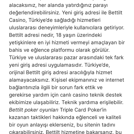
alacaksınız, her alanda yatırdığınız parayı
değerlendirebilirsiniz. Yeni giriş adresi ile Bettilt
Casino, Türkiye’de sağladığı hizmetleri
uluslararası deneyimleriyle kullanıcılara getiriyor.
Bettilt adresi nedir, 18 yaşın üzerindeki
yetişkinlere en iyi hizmeti vermeyi amaçlayan bir
bahis ve eğlence platformu olarak görülür.
Türkiye ve uluslararası pazar arasındaki tek fark
yeni giriş adresi uygulamasıdır. Türkiye’de,
orijinal Bettilt giriş adresi aracılığıyla hizmet
alamayacaksınız. Kişisel ekipmanınız ve internet
bağlantınızla ilgili bir sorun fark ettik ve
gerekirse yardım için canlı casino teknik destek
ekibimize ulaşabiliriz. Teknik yardıma erişilebilir.
Bettilt poker oyunları
Triple Card Poker’in
kazanan taktikleri hakkında eğlenceli ve kaliteli
bir oyun anlayışı eklerseniz, bu sitenin tadını
çıkarabilirsiniz. Bettilt hizmetine bakarsanız, bu