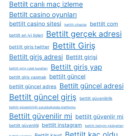
Bettilt canlı maç izleme
Bettilt casino oyunları
bettilt casino sitesi
bettilt com
bettilt cihazlar
Bettilt gerçek adresi
bettilt en iyi ligleri
Bettilt Giriş
bettilt giris twitter
Bettilt giriş adresi
Bettilt girişi
Bettilt giriş yap
bettilt giriş rulet kuralları
bettilt güncel
bettilt giriş yapmak
Bettilt güncel adresi
bettilt güncel adres
Bettilt güncel giriş
bettilt güvenilirlik
bettilt güvenilirliği sorulduğunda platformu
Bettilt güvenilir mi
bettilt güvenlir mi
bettilt instagram
bettilt güvenliği
bettilt i̇letişim şikâyetleri
Bettilt kaç oldu
Bettilt kayıt