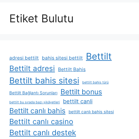
Etiket Bulutu
Bettilt
adresi bettilt
bahis sitesi bettilt
Bettilt adresi
Bettilt Bahis
Bettilt bahis sitesi
bettilt bahis türü
Bettilt bonus
Bettilt Bağlantı Sorunları
bettilt canli
bettilt bu sırada bazı şikâyetleri
Bettilt canlı bahis
bettilt canlı bahis sitesi
Bettilt canlı casino
Bettilt canlı destek