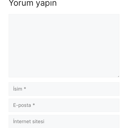
Yorum yapın
Yorum
İsim
E-
posta
İnternet
sitesi