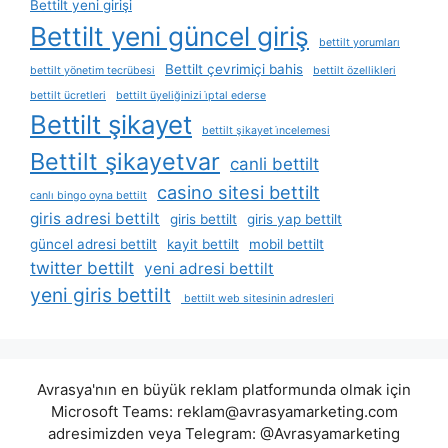
Bettilt yeni girişi
Bettilt yeni güncel giriş
bettilt yorumları
Bettilt çevrimiçi bahis
bettilt yönetim tecrübesi
bettilt özellikleri
bettilt ücretleri
bettilt üyeliğinizi i̇ptal ederse
Bettilt şikayet
bettilt şikayet i̇ncelemesi
Bettilt şikayetvar
canli bettilt
casino sitesi bettilt
canlı bingo oyna bettilt
giris adresi bettilt
giris bettilt
giris yap bettilt
güncel adresi bettilt
kayit bettilt
mobil bettilt
twitter bettilt
yeni adresi bettilt
yeni giris bettilt
bettilt web sitesinin adresleri
Avrasya'nın en büyük reklam platformunda olmak için
Microsoft Teams:
reklam@avrasyamarketing.com
adresimizden veya Telegram: @Avrasyamarketing