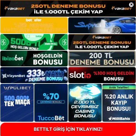
×
BETTILT GİRİŞ İÇİN TIKLAYINIZ!