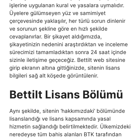
işlerine uygulanan kural ve yasalara uymalıdır.
Üyelere gülümseyen yüz ve samimiyet
çerçevesinde yaklaşılır, her türlü sorun dinlenir
ve sorunun şekline göre en hızlı şekilde
cevaplanırlar. Bir şikayet aldığımızda,
şikayetinizin nedenini araştırdıktan ve inceleme
sürecimizi tamamladıktan sonra 24 saat içinde
sizinle iletişime geçeceğiz. Bettilt web sitesine
girip ekranın altına gittiğinizde, sitenin lisans
bilgileri sağ alt köşede görüntülenir.
Bettilt Lisans Bölümü
Aynı şekilde, sitenin ‘hakkımızdaki’ bölümünde
lisanslandığı ve lisans kapsamında yasal
hizmetin sağlandığı belirtilmektedir. Ülkemizdeki
neredeyse tüm bahis alanları BTK tarafından