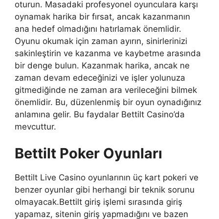
oturun. Masadaki profesyonel oyunculara karşı
oynamak harika bir fırsat, ancak kazanmanın
ana hedef olmadığını hatırlamak önemlidir.
Oyunu okumak için zaman ayırın, sinirlerinizi
sakinleştirin ve kazanma ve kaybetme arasında
bir denge bulun. Kazanmak harika, ancak ne
zaman devam edeceğinizi ve işler yolunuza
gitmediğinde ne zaman ara verileceğini bilmek
önemlidir. Bu, düzenlenmiş bir oyun oynadığınız
anlamına gelir. Bu faydalar Bettilt Casino’da
mevcuttur.
Bettilt Poker Oyunları
Bettilt Live Casino oyunlarının üç kart pokeri ve
benzer oyunlar gibi herhangi bir teknik sorunu
olmayacak.Bettilt giriş işlemi sırasında giriş
yapamaz, sitenin giriş yapmadığını ve bazen