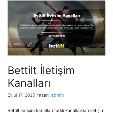
Bettilt İletişim
Kanalları
Eylül 17, 2025
Yazarı:
admin
Bettilt iletişim kanalları farklı kanallardan iletişim