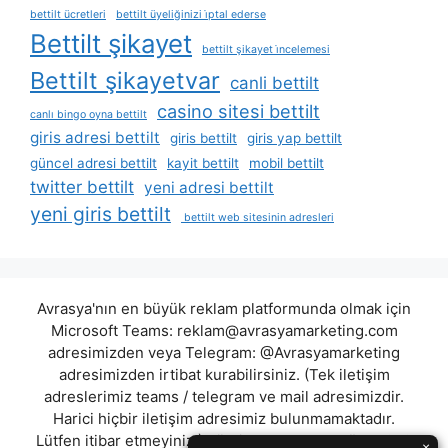
bettilt ücretleri
bettilt üyeliğinizi i̇ptal ederse
Bettilt şikayet
bettilt şikayet i̇ncelemesi
Bettilt şikayetvar
canli bettilt
casino sitesi bettilt
canlı bingo oyna bettilt
giris adresi bettilt
giris bettilt
giris yap bettilt
güncel adresi bettilt
kayit bettilt
mobil bettilt
twitter bettilt
yeni adresi bettilt
yeni giris bettilt
bettilt web sitesinin adresleri
Avrasya'nın en büyük reklam platformunda olmak için
Microsoft Teams:
reklam@avrasyamarketing.com
adresimizden veya Telegram: @Avrasyamarketing
adresimizden irtibat kurabilirsiniz. (Tek iletişim
adreslerimiz teams / telegram ve mail adresimizdir.
Harici hiçbir iletişim adresimiz bulunmamaktadır.
Lütfen itibar etmeyiniz.) Türkiye yasalarına göre 7258