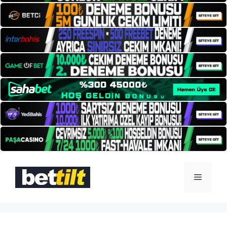
İçeriğe
atla
Menü