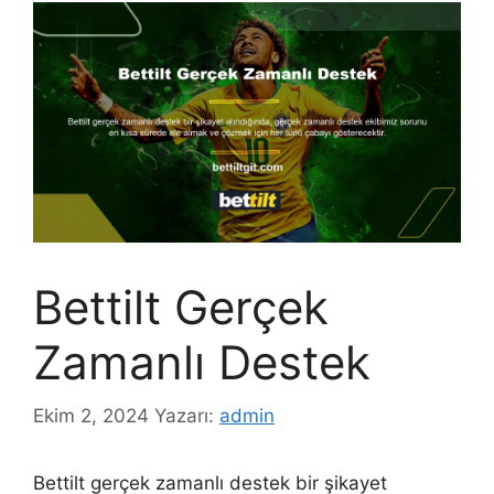
Bettilt Gerçek
Zamanlı Destek
Ekim 2, 2024
Yazarı:
admin
Bettilt gerçek zamanlı destek bir şikayet