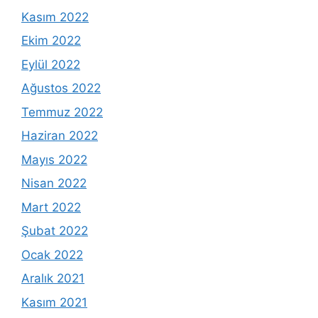
Kasım 2022
Ekim 2022
Eylül 2022
Ağustos 2022
Temmuz 2022
Haziran 2022
Mayıs 2022
Nisan 2022
Mart 2022
Şubat 2022
Ocak 2022
Aralık 2021
Kasım 2021