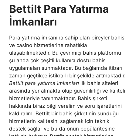
Bettilt Para Yatırma
İmkanları
Para yatırma imkanına sahip olan bireyler bahis
ve casino hizmetlerine rahatlıkla
ulaşabilmektedir. Bu çevrimiçi bahis platformu
şu anda çok çeşitli kullanıcı dostu bahis
uygulamaları sunmaktadır. Bu bağlamda itibarı
zaman geçtikçe istikrarlı bir şekilde artmaktadır.
Bettilt para yatırma i̇mkanları
ilk bahis siteleri
arasında yer almakta olup güvenilirliği ve kaliteli
hizmetleriyle tanınmaktadır. Bahis şirketi
hakkında biraz bilgi verelim ve soru işaretlerini
kaldıralım. Bettilt bir bahis şirketinin sunduğu
hizmetlerin kalitesini sağlamak için teknik
destek sağlar ve bu da onun popülaritesine