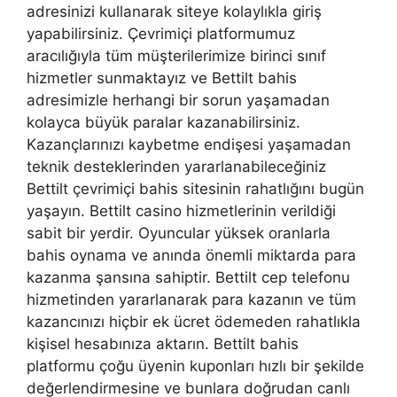
adresinizi kullanarak siteye kolaylıkla giriş
yapabilirsiniz. Çevrimiçi platformumuz
aracılığıyla tüm müşterilerimize birinci sınıf
hizmetler sunmaktayız ve Bettilt bahis
adresimizle herhangi bir sorun yaşamadan
kolayca büyük paralar kazanabilirsiniz.
Kazançlarınızı kaybetme endişesi yaşamadan
teknik desteklerinden yararlanabileceğiniz
Bettilt çevrimiçi bahis sitesinin rahatlığını bugün
yaşayın. Bettilt casino hizmetlerinin verildiği
sabit bir yerdir. Oyuncular yüksek oranlarla
bahis oynama ve anında önemli miktarda para
kazanma şansına sahiptir. Bettilt cep telefonu
hizmetinden yararlanarak para kazanın ve tüm
kazancınızı hiçbir ek ücret ödemeden rahatlıkla
kişisel hesabınıza aktarın. Bettilt bahis
platformu çoğu üyenin kuponları hızlı bir şekilde
değerlendirmesine ve bunlara doğrudan canlı