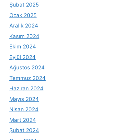
Şubat 2025
Ocak 2025
Aralık 2024
Kasım 2024
Ekim 2024
Eylül 2024
Ağustos 2024
Temmuz 2024
Haziran 2024
Mayıs 2024
Nisan 2024
Mart 2024
Şubat 2024