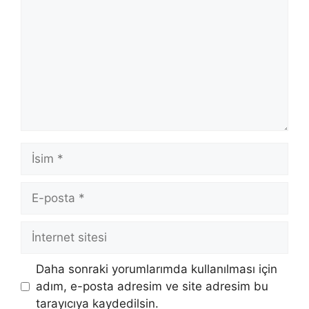
İsim
E-
posta
İnternet
sitesi
Daha sonraki yorumlarımda kullanılması için
adım, e-posta adresim ve site adresim bu
tarayıcıya kaydedilsin.