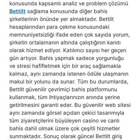
konusunda kapsamlı analiz ve problem çözümü
Bettilt
sağlama konusunda diğer bahis
şirketlerinin önünde yer almaktadır. Bettilt
hesaplarından para çekme konusundaki
memnuniyetsizliği ifade eden çok sayıda yorum,
şirketin ortalamanın altında çalıştığının kanıtı
olarak hizmet ediyor. Katılımcı sayısı her geçen
gün artıyor. Bahis yapmak sadece yorgunluğu
ve stresi hafifletmek için bir araç sağlamakla
kalmaz, aynı zamanda istenen ödüle ulaşmanın
makul bir yolunu da sunar. Tüm bu durumlarda,
Bettilt güvenilir çevrimiçi bahis platformunu
kullanmak, tüm ihtiyaçlarınızın anında yerine
getirilmesini garanti eder. Bu güvenilir web sitesi
aynı zamanda görsel açıdan çekici tasarımıyla
tüm ziyaretçilerini büyüleyen casino ve canlı
bahis dahil olmak üzere çok çeşitli hizmetler
sunmaktadır. Sonuç olarak güncel Bettilt giriş