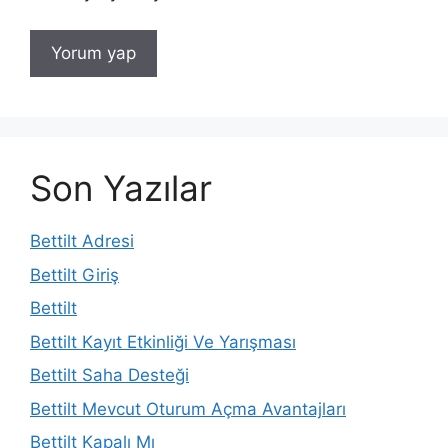
Son Yazılar
Bettilt Adresi
Bettilt Giriş
Bettilt
Bettilt Kayıt Etkinliği Ve Yarışması
Bettilt Saha Desteği
Bettilt Mevcut Oturum Açma Avantajları
Bettilt Kapalı Mı