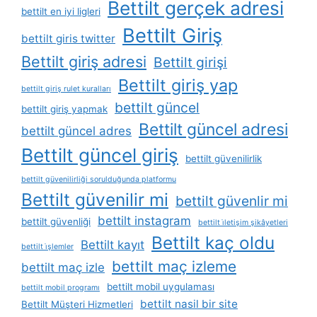
Bettilt gerçek adresi
bettilt en iyi ligleri
Bettilt Giriş
bettilt giris twitter
Bettilt giriş adresi
Bettilt girişi
Bettilt giriş yap
bettilt giriş rulet kuralları
bettilt güncel
bettilt giriş yapmak
Bettilt güncel adresi
bettilt güncel adres
Bettilt güncel giriş
bettilt güvenilirlik
bettilt güvenilirliği sorulduğunda platformu
Bettilt güvenilir mi
bettilt güvenlir mi
bettilt instagram
bettilt güvenliği
bettilt i̇letişim şikâyetleri
Bettilt kaç oldu
Bettilt kayıt
bettilt i̇şlemler
bettilt maç izleme
bettilt maç izle
bettilt mobil uygulaması
bettilt mobil programı
bettilt nasil bir site
Bettilt Müşteri Hizmetleri