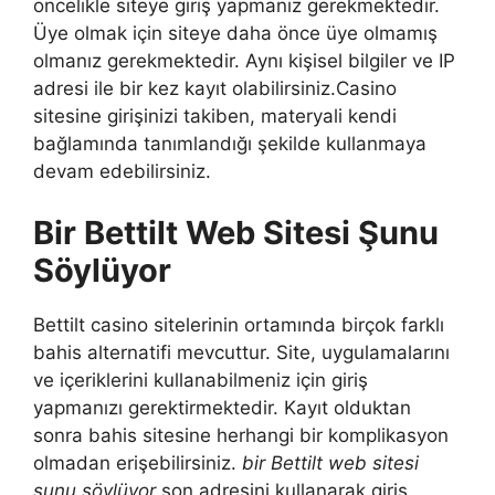
öncelikle siteye giriş yapmanız gerekmektedir.
Üye olmak için siteye daha önce üye olmamış
olmanız gerekmektedir. Aynı kişisel bilgiler ve IP
adresi ile bir kez kayıt olabilirsiniz.Casino
sitesine girişinizi takiben, materyali kendi
bağlamında tanımlandığı şekilde kullanmaya
devam edebilirsiniz.
Bir Bettilt Web Sitesi Şunu
Söylüyor
Bettilt casino sitelerinin ortamında birçok farklı
bahis alternatifi mevcuttur. Site, uygulamalarını
ve içeriklerini kullanabilmeniz için giriş
yapmanızı gerektirmektedir. Kayıt olduktan
sonra bahis sitesine herhangi bir komplikasyon
olmadan erişebilirsiniz.
bir Bettilt web sitesi
şunu söylüyor
son adresini kullanarak giriş