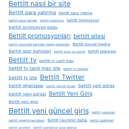
Bettilt nasıl bir site
Bettilt para yatırma
bettilt para çekme
bettilt promosyon
bettilt para çekmek
bettilt platformu
bettilt promosyon kodu
Bettilt promosyonları
bettilt sitesi
Bettilt sosyal medya
bettilt sitesinde belgeler neden gereklidir
Bettilt spor bahisleri
bettilt telegram
bettilt spor ve casino
Bettilt tv
bettilt tv canli maç
bettilt tv canli maç izle
bettilt tv cihazlar
Bettilt Twitter
bettilt tv izle
bettilt whatsapp
bettilt yeni adres
bettilt yatırım fırsatı
Bettilt Yeni Giriş
bettilt yeni adresi
Bettilt yeni girişi
Bettilt yeni güncel giriş
bettilt yorumları
Bettilt çevrimiçi bahis
bettilt yönetim tecrübesi
bettilt özellikleri
bettilt ücretleri
bettilt üyeliğinizi i̇ptal ederse