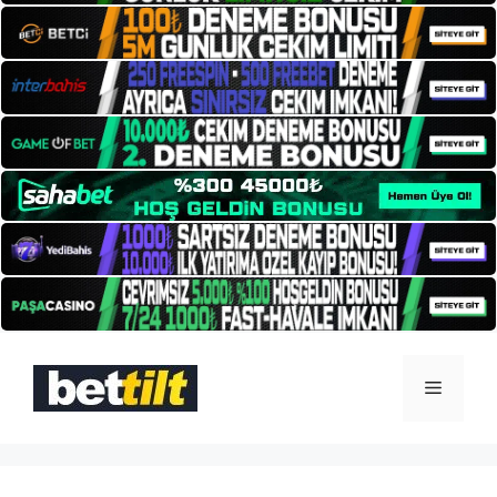
İçeriğe
atla
Menü