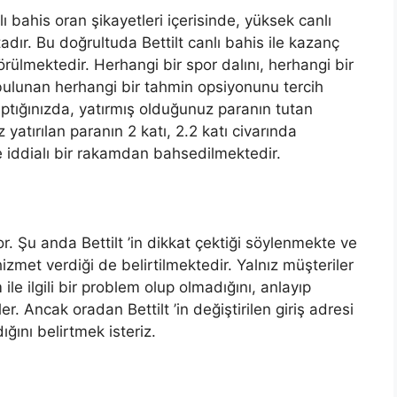
nlı bahis oran şikayetleri içerisinde, yüksek canlı
tadır. Bu doğrultuda Bettilt canlı bahis ile kazanç
örülmektedir. Herhangi bir spor dalını, herhangi bir
 bulunan herhangi bir tahmin opsiyonunu tercih
aptığınızda, yatırmış olduğunuz paranın tutan
yatırılan paranın 2 katı, 2.2 katı civarında
 iddialı bir rakamdan bahsedilmektedir.
or. Şu anda Bettilt ’in dikkat çektiği söylenmekte ve
i hizmet verdiği de belirtilmektedir. Yalnız müşteriler
m ile ilgili bir problem olup olmadığını, anlayıp
. Ancak oradan Bettilt ’in değiştirilen giriş adresi
ığını belirtmek isteriz.