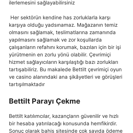
ilerlemesini sağlayabilirsiniz
Her sektörün kendine has zorluklarla karşı
karşıya olduğu yadsınamaz. Mağazanın temiz
olmasını sağlamak, teslimatlarına zamanında
yapılmasını sağlamak ve zor koşullarda
çalışanların refahını korumak, bazıları için bir işi
yürütmenin en zorlu yönü olabilir. Çevrimiçi
hizmet sağlayıcıların karşılaştığı bazı zorlukları
tartışabiliriz. Bu makalede Bettilt çevrimiçi oyun
ve casino alanındaki ana şikâyetleri ve görüşleri
tartışılmaktadır
Bettilt Parayı Çekme
Bettilt katılımcılar, kazançların güvenilir ve hızlı
bir hesaba yatırılacağı konusunda hemfikirdir.
Sonuç olarak bahis sitesinde çok sayıda ödeme