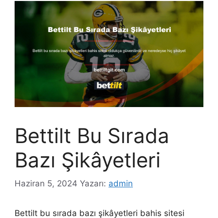
Bettilt Bu Sırada
Bazı Şikâyetleri
Haziran 5, 2024
Yazarı:
admin
Bettilt bu sırada bazı şikâyetleri bahis sitesi