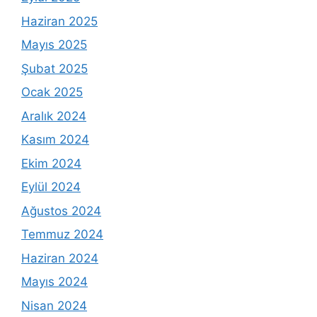
Haziran 2025
Mayıs 2025
Şubat 2025
Ocak 2025
Aralık 2024
Kasım 2024
Ekim 2024
Eylül 2024
Ağustos 2024
Temmuz 2024
Haziran 2024
Mayıs 2024
Nisan 2024