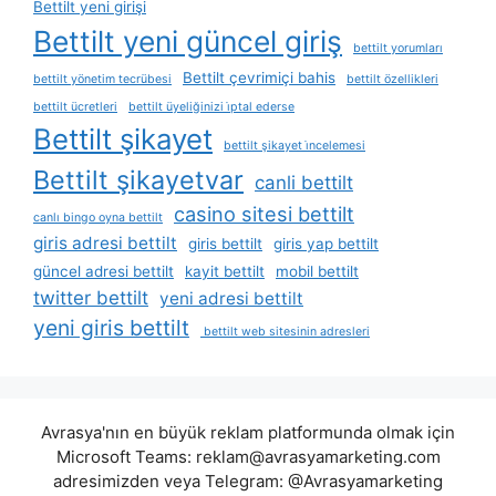
Bettilt yeni girişi
Bettilt yeni güncel giriş
bettilt yorumları
Bettilt çevrimiçi bahis
bettilt yönetim tecrübesi
bettilt özellikleri
bettilt ücretleri
bettilt üyeliğinizi i̇ptal ederse
Bettilt şikayet
bettilt şikayet i̇ncelemesi
Bettilt şikayetvar
canli bettilt
casino sitesi bettilt
canlı bingo oyna bettilt
giris adresi bettilt
giris bettilt
giris yap bettilt
güncel adresi bettilt
kayit bettilt
mobil bettilt
twitter bettilt
yeni adresi bettilt
yeni giris bettilt
bettilt web sitesinin adresleri
Avrasya'nın en büyük reklam platformunda olmak için
Microsoft Teams:
reklam@avrasyamarketing.com
adresimizden veya Telegram: @Avrasyamarketing