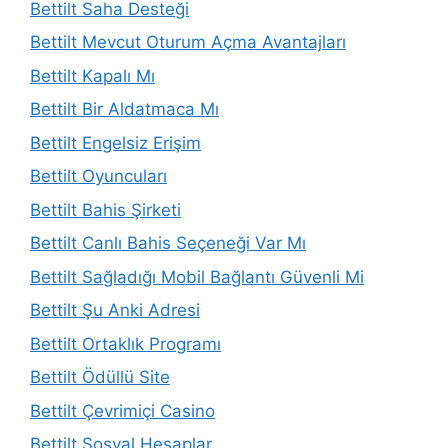
Bettilt Saha Desteği
Bettilt Mevcut Oturum Açma Avantajları
Bettilt Kapalı Mı
Bettilt Bir Aldatmaca Mı
Bettilt Engelsiz Erişim
Bettilt Oyuncuları
Bettilt Bahis Şirketi
Bettilt Canlı Bahis Seçeneği Var Mı
Bettilt Sağladığı Mobil Bağlantı Güvenli Mi
Bettilt Şu Anki Adresi
Bettilt Ortaklık Programı
Bettilt Ödüllü Site
Bettilt Çevrimiçi Casino
Bettilt Sosyal Hesaplar