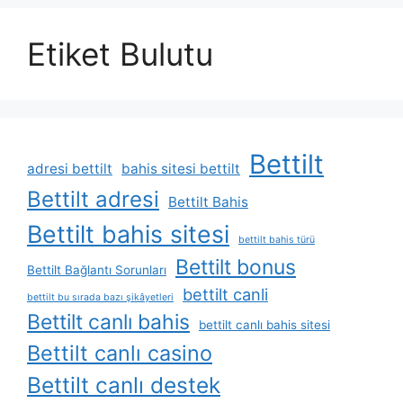
Etiket Bulutu
Bettilt
adresi bettilt
bahis sitesi bettilt
Bettilt adresi
Bettilt Bahis
Bettilt bahis sitesi
bettilt bahis türü
Bettilt bonus
Bettilt Bağlantı Sorunları
bettilt canli
bettilt bu sırada bazı şikâyetleri
Bettilt canlı bahis
bettilt canlı bahis sitesi
Bettilt canlı casino
Bettilt canlı destek