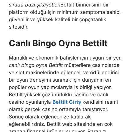
sırada bazı şikâyetleri
Bettilt birinci sınıf bir
platform olduğu için minimum semptoma sahip,
güvenilir ve yüksek kaliteli bir çöpçatanlık
sitesidir.
Canlı Bingo Oyna Bettilt
Mantıklı ve ekonomik bahisler için uygun bir yer.
canlı bingo oyna Bettilt
müşterilere casinolarda
ve slot makinelerinde eğlenceli ve ödüllendirici
bir oyun deneyimi sunmak için dünyanın en
popüler oyun yapımcılarıyla iş birliği yapıyor.
Bettilt yüksek çözünürlüklü casino ve canlı
casino oyunlarıyla
Bettilt Giriş
kendisini resmî
olarak gerçek casino ortamıyla tanıştırıyor.
Sonuç olarak eğlencenize katılarak
eğlenebilirsiniz. Bettilt web sitesinde en çok
aranan finansal ürünleri sunuyor. Paranızı