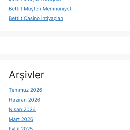
Bettilt Müşteri Memnuniyeti
Bettilt Casino İhtiyaçları
Arşivler
Temmuz 2026
Haziran 2026
Nisan 2026
Mart 2026
Eylül 2025