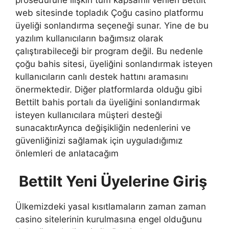
web sitesinde topladık Çoğu casino platformu
üyeliği sonlandırma seçeneği sunar. Yine de bu
yazılım kullanıcıların bağımsız olarak
çalıştırabileceği bir program değil. Bu nedenle
çoğu bahis sitesi, üyeliğini sonlandırmak isteyen
kullanıcıların canlı destek hattını aramasını
önermektedir. Diğer platformlarda olduğu gibi
Bettilt bahis portalı da üyeliğini sonlandırmak
isteyen kullanıcılara müşteri desteği
sunacaktırAyrıca değişikliğin nedenlerini ve
güvenliğinizi sağlamak için uyguladığımız
önlemleri de anlatacağım
Bettilt Yeni Üyelerine Giriş
Ülkemizdeki yasal kısıtlamaların zaman zaman
casino sitelerinin kurulmasına engel olduğunu