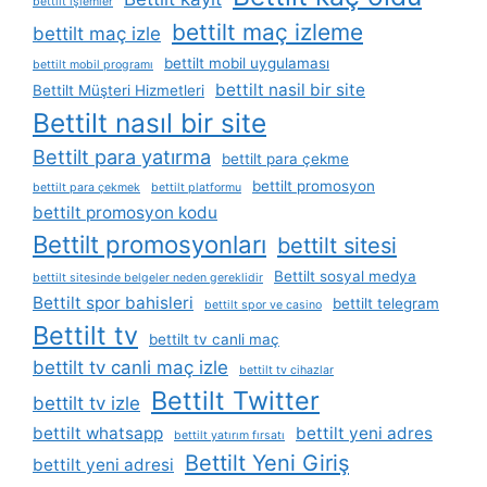
bettilt i̇şlemler
bettilt maç izleme
bettilt maç izle
bettilt mobil uygulaması
bettilt mobil programı
bettilt nasil bir site
Bettilt Müşteri Hizmetleri
Bettilt nasıl bir site
Bettilt para yatırma
bettilt para çekme
bettilt promosyon
bettilt para çekmek
bettilt platformu
bettilt promosyon kodu
Bettilt promosyonları
bettilt sitesi
Bettilt sosyal medya
bettilt sitesinde belgeler neden gereklidir
Bettilt spor bahisleri
bettilt telegram
bettilt spor ve casino
Bettilt tv
bettilt tv canli maç
bettilt tv canli maç izle
bettilt tv cihazlar
Bettilt Twitter
bettilt tv izle
bettilt whatsapp
bettilt yeni adres
bettilt yatırım fırsatı
Bettilt Yeni Giriş
bettilt yeni adresi