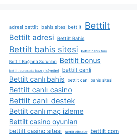
Bettilt
adresi bettilt
bahis sitesi bettilt
Bettilt adresi
Bettilt Bahis
Bettilt bahis sitesi
bettilt bahis türü
Bettilt bonus
Bettilt Bağlantı Sorunları
bettilt canli
bettilt bu sırada bazı şikâyetleri
Bettilt canlı bahis
bettilt canlı bahis sitesi
Bettilt canlı casino
Bettilt canlı destek
Bettilt canlı maç izleme
Bettilt casino oyunları
bettilt casino sitesi
bettilt com
bettilt cihazlar