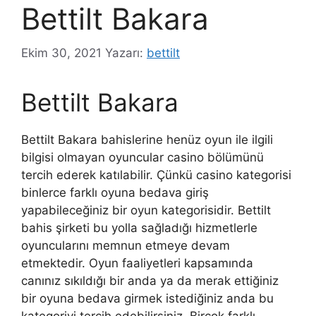
Bettilt Bakara
Ekim 30, 2021
Yazarı:
bettilt
Bettilt Bakara
Bettilt Bakara bahislerine henüz oyun ile ilgili
bilgisi olmayan oyuncular casino bölümünü
tercih ederek katılabilir. Çünkü casino kategorisi
binlerce farklı oyuna bedava giriş
yapabileceğiniz bir oyun kategorisidir. Bettilt
bahis şirketi bu yolla sağladığı hizmetlerle
oyuncularını memnun etmeye devam
etmektedir. Oyun faaliyetleri kapsamında
canınız sıkıldığı bir anda ya da merak ettiğiniz
bir oyuna bedava girmek istediğiniz anda bu