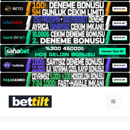
İçeriğe
atla
Menü