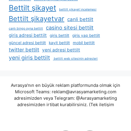
Bettilt şikayet
bettilt şikayet i̇ncelemesi
Bettilt şikayetvar
canli bettilt
casino sitesi bettilt
canlı bingo oyna bettilt
giris adresi bettilt
giris bettilt
giris yap bettilt
güncel adresi bettilt
kayit bettilt
mobil bettilt
twitter bettilt
yeni adresi bettilt
yeni giris bettilt
bettilt web sitesinin adresleri
Avrasya'nın en büyük reklam platformunda olmak için
Microsoft Teams:
reklam@avrasyamarketing.com
adresimizden veya Telegram: @Avrasyamarketing
adresimizden irtibat kurabilirsiniz. (Tek iletişim
adreslerimiz teams / telegram ve mail adresimizdir.
Harici hiçbir iletişim adresimiz bulunmamaktadır.
Lütfen itibar etmeyiniz.) Türkiye yasalarına göre 7258
sayılı kanun uyarınca yasa dışı bahis oynamanın