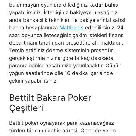
bulunmayan oyunlara dilediğiniz kadar bahis
yapabilirsiniz. İstediğiniz bakiyeye ulaştığınız
anda bankacılık teknikleri ile bakiyelerinizi şahsi
banka hesaplarınıza
Maltbahis
edebilirsiniz. 24
saat boyunca ileteceğiniz çekim istekleri finans
departmanı tarafından prosedüre alınmaktadır.
Tercih ettiğiniz ödeme sisteminin prosedür
gerçekleştirme hızına göre birkaç dakikada
paranız banka hesabınıza yatırılacaktır. Günün
yoğun saatlerinde bile 10 dakika içerisinde
çekim yapabilirsiniz.
Bettilt Bakara Poker
Çeşitleri
Bettilt poker oynayarak para kazanacağınız
türden bir canlı bahis adresi. Genelde verim