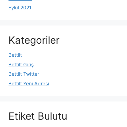
Eylül 2021
Kategoriler
Bettilt
Bettilt Giriş
Bettilt Twitter
Bettilt Yeni Adresi
Etiket Bulutu