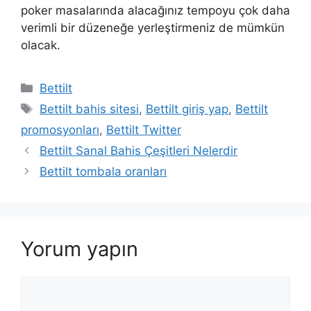
poker masalarında alacağınız tempoyu çok daha
verimli bir düzeneğe yerleştirmeniz de mümkün
olacak.
Kategoriler
Bettilt
Etiketler
Bettilt bahis sitesi
,
Bettilt giriş yap
,
Bettilt
promosyonları
,
Bettilt Twitter
Bettilt Sanal Bahis Çeşitleri Nelerdir
Bettilt tombala oranları
Yorum yapın
Yorum