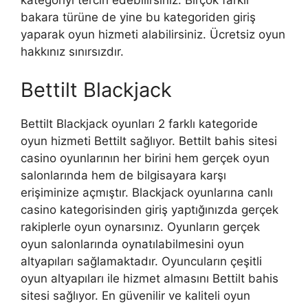
kategoriyi tercih edebilirsiniz. Birçok farklı
bakara türüne de yine bu kategoriden giriş
yaparak oyun hizmeti alabilirsiniz. Ücretsiz oyun
hakkınız sınırsızdır.
Bettilt Blackjack
Bettilt Blackjack oyunları 2 farklı kategoride
oyun hizmeti Bettilt sağlıyor. Bettilt bahis sitesi
casino oyunlarının her birini hem gerçek oyun
salonlarında hem de bilgisayara karşı
erişiminize açmıştır. Blackjack oyunlarına canlı
casino kategorisinden giriş yaptığınızda gerçek
rakiplerle oyun oynarsınız. Oyunların gerçek
oyun salonlarında oynatılabilmesini oyun
altyapıları sağlamaktadır. Oyuncuların çeşitli
oyun altyapıları ile hizmet almasını Bettilt bahis
sitesi sağlıyor. En güvenilir ve kaliteli oyun