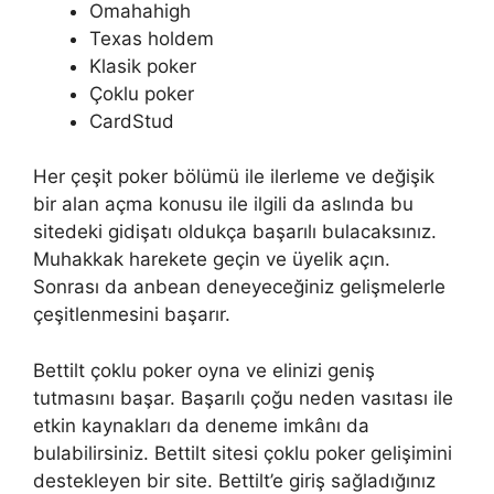
Omahahigh
Texas holdem
Klasik poker
Çoklu poker
CardStud
Her çeşit poker bölümü ile ilerleme ve değişik
bir alan açma konusu ile ilgili da aslında bu
sitedeki gidişatı oldukça başarılı bulacaksınız.
Muhakkak harekete geçin ve üyelik açın.
Sonrası da anbean deneyeceğiniz gelişmelerle
çeşitlenmesini başarır.
Bettilt çoklu poker oyna ve elinizi geniş
tutmasını başar. Başarılı çoğu neden vasıtası ile
etkin kaynakları da deneme imkânı da
bulabilirsiniz. Bettilt sitesi çoklu poker gelişimini
destekleyen bir site. Bettilt’e giriş sağladığınız