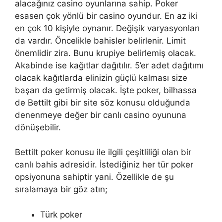
alacağınız casino oyunlarına sahip. Poker
esasen çok yönlü bir casino oyundur. En az iki
en çok 10 kişiyle oynanır. Değişik varyasyonları
da vardır. Öncelikle bahisler belirlenir. Limit
önemlidir zira. Bunu krupiye belirlemiş olacak.
Akabinde ise kağıtlar dağıtılır. 5’er adet dağıtımı
olacak kağıtlarda elinizin güçlü kalması size
başarı da getirmiş olacak. İşte poker, bilhassa
de Bettilt gibi bir site söz konusu olduğunda
denenmeye değer bir canlı casino oyununa
dönüşebilir.
Bettilt poker konusu ile ilgili çeşitliliği olan bir
canlı bahis adresidir. İstediğiniz her tür poker
opsiyonuna sahiptir yani. Özellikle de şu
sıralamaya bir göz atın;
Türk poker