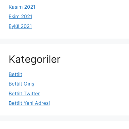
Kasım 2021
Ekim 2021
Eylül 2021
Kategoriler
Bettilt
Bettilt Giriş
Bettilt Twitter
Bettilt Yeni Adresi