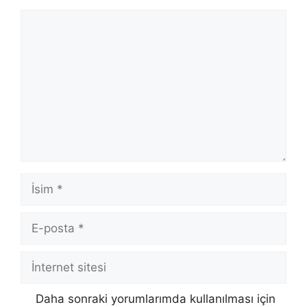
Yorum
İsim
E-
posta
İnternet
sitesi
Daha sonraki yorumlarımda kullanılması için