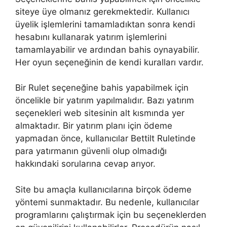
siteye üye olmanız gerekmektedir. Kullanıcı
üyelik işlemlerini tamamladıktan sonra kendi
hesabını kullanarak yatırım işlemlerini
tamamlayabilir ve ardından bahis oynayabilir.
Her oyun seçeneğinin de kendi kuralları vardır.
Bir Rulet seçeneğine bahis yapabilmek için
öncelikle bir yatırım yapılmalıdır. Bazı yatırım
seçenekleri web sitesinin alt kısmında yer
almaktadır. Bir yatırım planı için ödeme
yapmadan önce, kullanıcılar Bettilt Ruletinde
para yatırmanın güvenli olup olmadığı
hakkındaki sorularına cevap arıyor.
Site bu amaçla kullanıcılarına birçok ödeme
yöntemi sunmaktadır. Bu nedenle, kullanıcılar
programlarını çalıştırmak için bu seçeneklerden