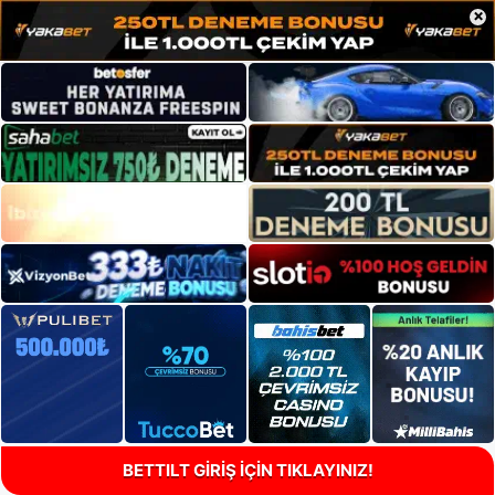
×
BETTILT GİRİŞ İÇİN TIKLAYINIZ!