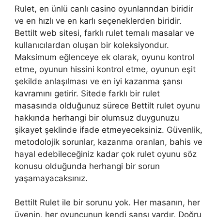
Rulet, en ünlü canlı casino oyunlarından biridir
ve en hızlı ve en karlı seçeneklerden biridir.
Bettilt web sitesi, farklı rulet temalı masalar ve
kullanıcılardan oluşan bir koleksiyondur.
Maksimum eğlenceye ek olarak, oyunu kontrol
etme, oyunun hissini kontrol etme, oyunun eşit
şekilde anlaşılması ve en iyi kazanma şansı
kavramını getirir. Sitede farklı bir rulet
masasında olduğunuz sürece Bettilt rulet oyunu
hakkında herhangi bir olumsuz duygunuzu
şikayet şeklinde ifade etmeyeceksiniz. Güvenlik,
metodolojik sorunlar, kazanma oranları, bahis ve
hayal edebileceğiniz kadar çok rulet oyunu söz
konusu olduğunda herhangi bir sorun
yaşamayacaksınız.
Bettilt Rulet ile bir sorunu yok. Her masanın, her
üyenin, her oyuncunun kendi şansı vardır. Doğru