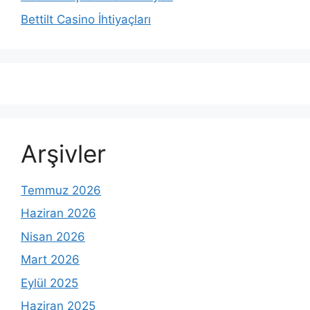
Bettilt Casino İhtiyaçları
Arşivler
Temmuz 2026
Haziran 2026
Nisan 2026
Mart 2026
Eylül 2025
Haziran 2025