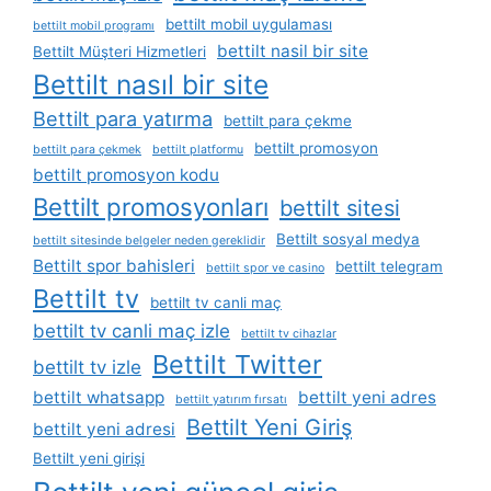
bettilt mobil uygulaması
bettilt mobil programı
bettilt nasil bir site
Bettilt Müşteri Hizmetleri
Bettilt nasıl bir site
Bettilt para yatırma
bettilt para çekme
bettilt promosyon
bettilt para çekmek
bettilt platformu
bettilt promosyon kodu
Bettilt promosyonları
bettilt sitesi
Bettilt sosyal medya
bettilt sitesinde belgeler neden gereklidir
Bettilt spor bahisleri
bettilt telegram
bettilt spor ve casino
Bettilt tv
bettilt tv canli maç
bettilt tv canli maç izle
bettilt tv cihazlar
Bettilt Twitter
bettilt tv izle
bettilt whatsapp
bettilt yeni adres
bettilt yatırım fırsatı
Bettilt Yeni Giriş
bettilt yeni adresi
Bettilt yeni girişi