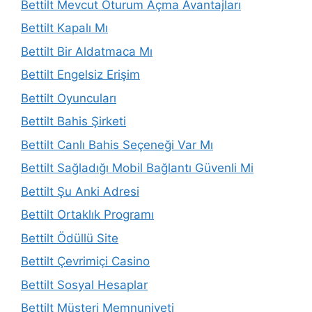
Bettilt Mevcut Oturum Açma Avantajları
Bettilt Kapalı Mı
Bettilt Bir Aldatmaca Mı
Bettilt Engelsiz Erişim
Bettilt Oyuncuları
Bettilt Bahis Şirketi
Bettilt Canlı Bahis Seçeneği Var Mı
Bettilt Sağladığı Mobil Bağlantı Güvenli Mi
Bettilt Şu Anki Adresi
Bettilt Ortaklık Programı
Bettilt Ödüllü Site
Bettilt Çevrimiçi Casino
Bettilt Sosyal Hesaplar
Bettilt Müşteri Memnuniyeti