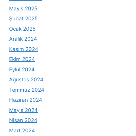
Mayıs 2025
Şubat 2025
Ocak 2025
Aralık 2024
Kasım 2024
Ekim 2024
Eylül 2024
Ağustos 2024
Temmuz 2024
Haziran 2024
Mayıs 2024
Nisan 2024
Mart 2024