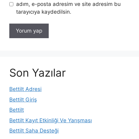
adım, e-posta adresim ve site adresim bu
tarayıcıya kaydedilsin.
Son Yazılar
Bettilt Adresi
Bettilt Giriş
Bettilt
Bettilt Kayıt Etkinliği Ve Yarışması
Bettilt Saha Desteği