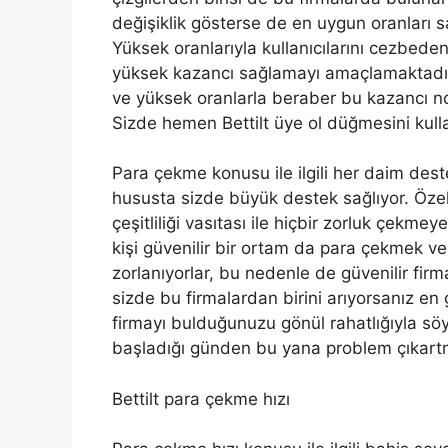
değişiklik gösterse de en uygun oranları sa
Yüksek oranlarıyla kullanıcılarını cezbed
yüksek kazancı sağlamayı amaçlamaktadır. S
ve yüksek oranlarla beraber bu kazancı no
Sizde hemen Bettilt üye ol düğmesini kul
Para çekme konusu ile ilgili her daim deste
hususta sizde büyük destek sağlıyor. Özel
çeşitliliği vasıtası ile hiçbir zorluk çekme
kişi güvenilir bir ortam da para çekmek v
zorlanıyorlar, bu nedenle de güvenilir firm
sizde bu firmalardan birini arıyorsanız en 
firmayı bulduğunuzu gönül rahatlığıyla söy
başladığı günden bu yana problem çıkar
Bettilt para çekme hızı