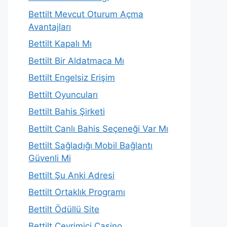
Bettilt Mevcut Oturum Açma
Avantajları
Bettilt Kapalı Mı
Bettilt Bir Aldatmaca Mı
Bettilt Engelsiz Erişim
Bettilt Oyuncuları
Bettilt Bahis Şirketi
Bettilt Canlı Bahis Seçeneği Var Mı
Bettilt Sağladığı Mobil Bağlantı
Güvenli Mi
Bettilt Şu Anki Adresi
Bettilt Ortaklık Programı
Bettilt Ödüllü Site
Bettilt Çevrimiçi Casino